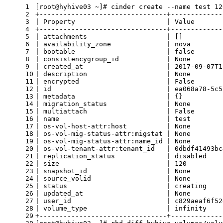
1
[root@hyhive03 ~]# cinder create --name test 12
2
+--------------------------------+-------------
3
| Property                       | Value       
4
+--------------------------------+-------------
5
| attachments                    | []          
6
| availability_zone              | nova        
7
| bootable                       | false       
8
| consistencygroup_id            | None        
9
| created_at                     | 2017-09-07T1
10
| description                    | None        
11
| encrypted                      | False       
12
| id                             | ea068a78-5c5
13
| metadata                       | {}          
14
| migration_status               | None        
15
| multiattach                    | False       
16
| name                           | test        
17
| os-vol-host-attr:host          | None        
18
| os-vol-mig-status-attr:migstat | None        
19
| os-vol-mig-status-attr:name_id | None        
20
| os-vol-tenant-attr:tenant_id   | 0dbdf41493bc
21
| replication_status             | disabled    
22
| size                           | 120         
23
| snapshot_id                    | None        
24
| source_volid                   | None        
25
| status                         | creating    
26
| updated_at                     | None        
27
| user_id                        | c829aeaf6f52
28
| volume_type                    | infinity    
29
+--------------------------------+-------------