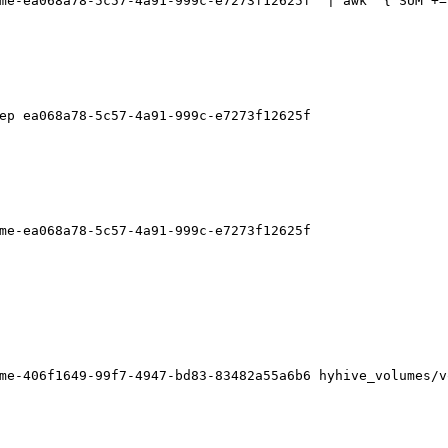
me-ea068a78-5c57-4a91-999c-e7273f12625f  | awk '{ SUM +=
ep ea068a78-5c57-4a91-999c-e7273f12625f
me-ea068a78-5c57-4a91-999c-e7273f12625f
me-406f1649-99f7-4947-bd83-83482a55a6b6 hyhive_volumes/v