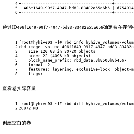
4
+--------------------------------------+--------
5
| 406f1649-99f7-4947-bd83-83482a55a6b6 | d754914
6
+--------------------------------------+--------
通过ID
确定卷在存储中
406f1649-99f7-4947-bd83-83482a55a6b6
1
[root@hyhive03 ~]# rbd info hyhive_volumes/volum
2
rbd image 'volume-406f1649-99f7-4947-bd83-83482a
3
    size 120 GB in 30720 objects
4
    order 22 (4096 kB objects)
5
    block_name_prefix: rbd_data.3b8506b8b4567
6
    format: 2
7
    features: layering, exclusive-lock, object-m
8
    flags: 
查看卷实际容量
1
[root@hyhive03 ~]# rbd diff hyhive_volumes/volum
2
20872 MB
创建空白的卷