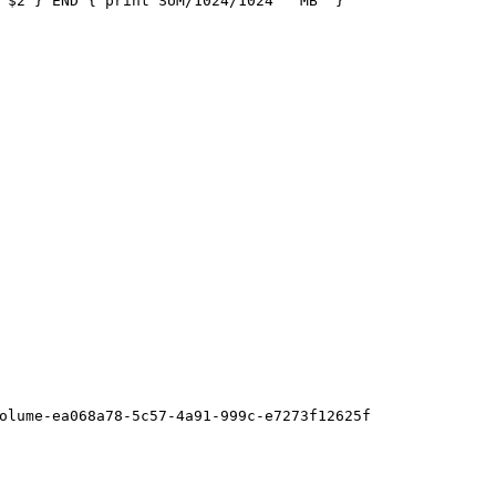
 $2 } END { print SUM/1024/1024 " MB" }'
olume-ea068a78-5c57-4a91-999c-e7273f12625f