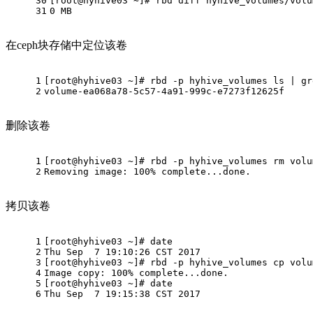
30
[root@hyhive03 ~]# rbd diff hyhive_volumes/volu
31
0 MB
在ceph块存储中定位该卷
1
[root@hyhive03 ~]# rbd -p hyhive_volumes ls | gr
2
volume-ea068a78-5c57-4a91-999c-e7273f12625f
删除该卷
1
[root@hyhive03 ~]# rbd -p hyhive_volumes rm volu
2
Removing image: 100% complete...done.
拷贝该卷
1
[root@hyhive03 ~]# date
2
Thu Sep  7 19:10:26 CST 2017
3
[root@hyhive03 ~]# rbd -p hyhive_volumes cp volu
4
Image copy: 100% complete...done.
5
[root@hyhive03 ~]# date
6
Thu Sep  7 19:15:38 CST 2017