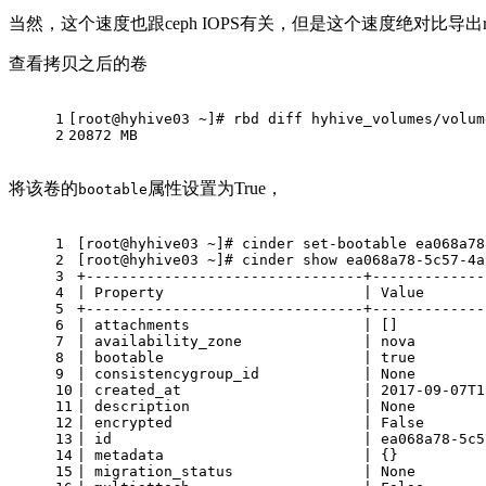
当然，这个速度也跟ceph IOPS有关，但是这个速度绝对比导出
查看拷贝之后的卷
1
[root@hyhive03 ~]# rbd diff hyhive_volumes/volum
2
20872 MB
将该卷的
属性设置为True，
bootable
1
[root@hyhive03 ~]# cinder set-bootable ea068a78
2
[root@hyhive03 ~]# cinder show ea068a78-5c57-4a
3
+--------------------------------+-------------
4
| Property                       | Value       
5
+--------------------------------+-------------
6
| attachments                    | []          
7
| availability_zone              | nova        
8
| bootable                       | true        
9
| consistencygroup_id            | None        
10
| created_at                     | 2017-09-07T1
11
| description                    | None        
12
| encrypted                      | False       
13
| id                             | ea068a78-5c5
14
| metadata                       | {}          
15
| migration_status               | None        