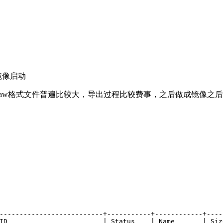
镜像启动
aw格式文件普遍比较大，导出过程比较费事，之后做成镜像之
--------------------------+-----------+------------+----
ID                        | Status    | Name       | Siz