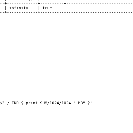
--+-------------+----------+----------------------------
  | infinity    | true     |                            
--+-------------+----------+----------------------------
$2 } END { print SUM/1024/1024 " MB" }'