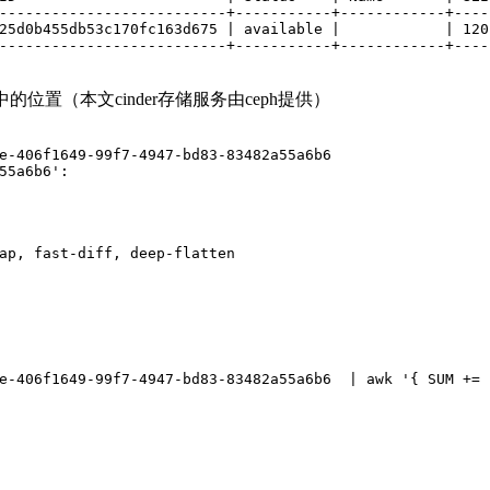
--------------------------+-----------+------------+----
25d0b455db53c170fc163d675 | available |            | 120
--------------------------+-----------+------------+----
的位置（本文cinder存储服务由ceph提供）
e-406f1649-99f7-4947-bd83-83482a55a6b6
55a6b6':
ap, fast-diff, deep-flatten
e-406f1649-99f7-4947-bd83-83482a55a6b6  | awk '{ SUM += 