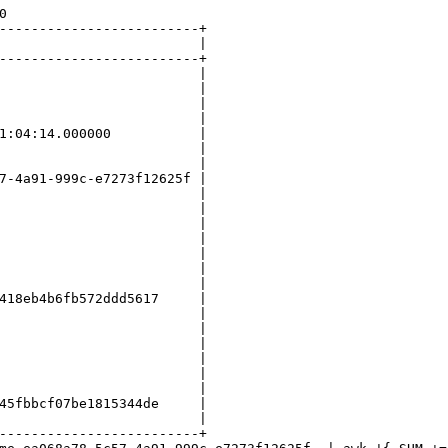
0
-------------------------+
                         |
-------------------------+
                         |
                         |
                         |
                         |
1:04:14.000000           |
                         |
                         |
7-4a91-999c-e7273f12625f |
                         |
                         |
                         |
                         |
                         |
                         |
                         |
418eb4b6fb572ddd5617     |
                         |
                         |
                         |
                         |
                         |
                         |
45fbbcf07be1815344de     |
                         |
-------------------------+