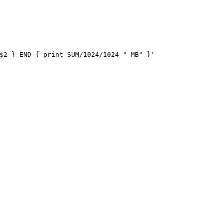
$2 } END { print SUM/1024/1024 " MB" }'