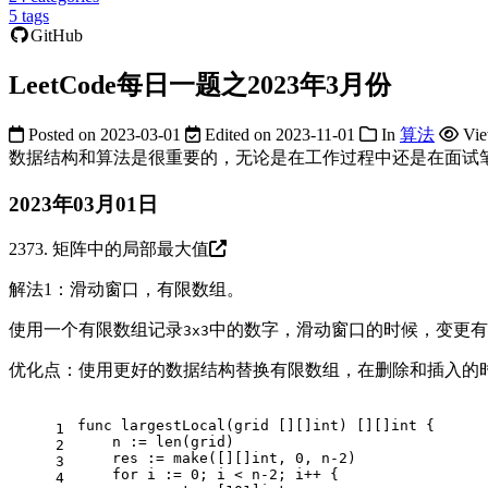
5
tags
GitHub
LeetCode每日一题之2023年3月份
Posted on
2023-03-01
Edited on
2023-11-01
In
算法
Vie
数据结构和算法是很重要的，无论是在工作过程中还是在面试笔试中
2023年03月01日
2373. 矩阵中的局部最大值
解法1：滑动窗口，有限数组。
使用一个有限数组记录
中的数字，滑动窗口的时候，变更有
3x3
优化点：使用更好的数据结构替换有限数组，在删除和插入的
func
largestLocal
(grid [][]
int
)
 [][]
int
 {
1
    n := 
len
(grid)
2
    res := 
make
([][]
int
, 
0
, n
-2
)
3
for
 i := 
0
; i < n
-2
; i++ {
4