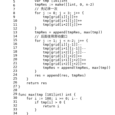
var
 tmp [
101
]
int
5
        tmpRes := 
make
([]
int
, 
0
, n
-2
)
6
// 先记录一次
7
8
for
 j := 
0
; j < 
3
; j++ {
9
            tmp[grid[i][j]]++
10
            tmp[grid[i+
1
][j]]++
11
            tmp[grid[i+
2
][j]]++
12
        }
13
        tmpRes = 
append
(tmpRes, max(tmp))
14
// 后面使用滑动窗口
15
for
 j := 
1
; j < n
-2
; j++ {
16
            tmp[grid[i][j
-1
]]--
17
            tmp[grid[i+
1
][j
-1
]]--
18
            tmp[grid[i+
2
][j
-1
]]--
19
            tmp[grid[i][j+
2
]]++
20
            tmp[grid[i+
1
][j+
2
]]++
21
            tmp[grid[i+
2
][j+
2
]]++
22
            tmpRes = 
append
(tmpRes, max(tmp))
23
        }
24
        res = 
append
(res, tmpRes)
25
    }
26
return
 res
27
}
28
29
func
max
(tmp [101]
int
)
int
 {
30
for
 i := 
100
; i >= 
0
; i-- {
31
if
 tmp[i] > 
0
 {
32
return
 i
33
        }
34
    }