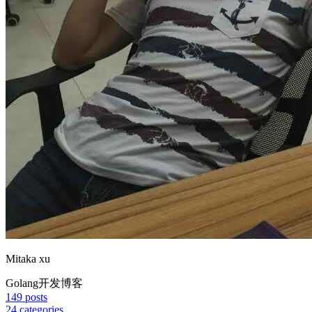
Mitaka xu
Golang开发博客
149
posts
24
categories