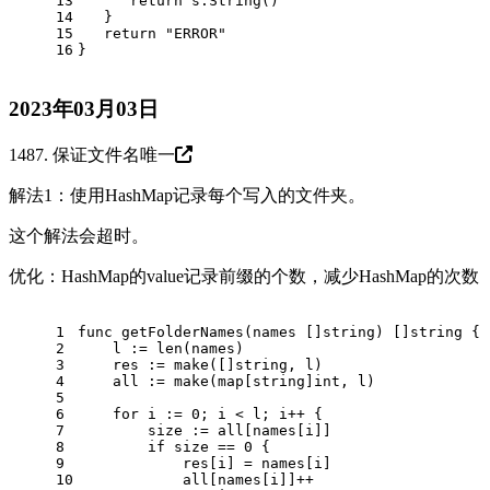
13
return
 s.String()
14
   }
15
return
"ERROR"
16
}
2023年03月03日
1487. 保证文件名唯一
解法1：使用HashMap记录每个写入的文件夹。
这个解法会超时。
优化：HashMap的value记录前缀的个数，减少HashMap的次数
1
func
getFolderNames
(names []
string
)
 []
string
 {
2
    l := 
len
(names)
3
    res := 
make
([]
string
, l)
4
    all := 
make
(
map
[
string
]
int
, l)
5
6
for
 i := 
0
; i < l; i++ {
7
        size := all[names[i]]
8
if
 size == 
0
 {
9
            res[i] = names[i]
10
            all[names[i]]++