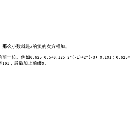
，那么小数就是2的负的次方相加。
的前一位。例如
；
0.625=0.5+0.125=2^(-1)+2^(-3)=0.101
0.625*
是
，最后加上前缀
101
0.