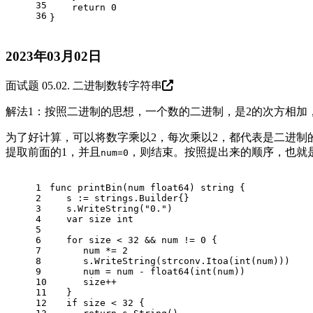
35
return
0
36
}
2023年03月02日
面试题 05.02. 二进制数转字符串
解法1：按照二进制的思想，一个数的二进制，是2的次方相加
为了好计算，可以将数字乘以2，每次乘以2，都代表是二进制
提取前面的1，并且
，则结束。按照提出来的顺序，也就
num=0
1
func
printBin
(num 
float64
)
string
 {
2
   s := strings.Builder{}
3
   s.WriteString(
"0."
)
4
var
 size 
int
5
6
for
 size < 
32
 && num != 
0
 {
7
      num *= 
2
8
      s.WriteString(strconv.Itoa(
int
(num)))
9
      num = num - 
float64
(
int
(num))
10
      size++
11
   }
12
if
 size < 
32
 {