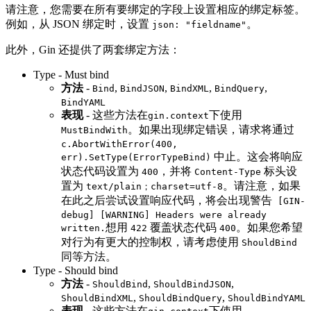
请注意，您需要在所有要绑定的字段上设置相应的绑定标签。
例如，从 JSON 绑定时，设置
。
json: "fieldname"
此外，Gin 还提供了两套绑定方法：
Type - Must bind
方法
-
,
,
,
,
Bind
BindJSON
BindXML
BindQuery
BindYAML
表现
- 这些方法在
下使用
gin.context
。如果出现绑定错误，请求将通过
MustBindWith
c.AbortWithError(400,
中止。这会将响应
err).SetType(ErrorTypeBind)
状态代码设置为
，并将
标头设
400
Content-Type
置为
。请注意，如果
text/plain；charset=utf-8
在此之后尝试设置响应代码，将会出现警告
[GIN-
debug] [WARNING] Headers were already
想用
覆盖状态代码
。如果您希望
written.
422
400
对行为有更大的控制权，请考虑使用
ShouldBind
同等方法。
Type - Should bind
方法
-
,
,
ShouldBind
ShouldBindJSON
,
,
ShouldBindXML
ShouldBindQuery
ShouldBindYAML
表现
- 这些方法在
下使用