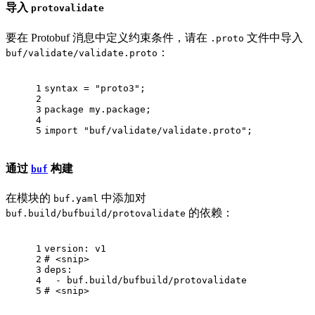
导入
protovalidate
要在 Protobuf 消息中定义约束条件，请在
文件中导入
.proto
：
buf/validate/validate.proto
1
syntax = 
"proto3"
;
2
3
package
 my.
package
;
4
5
import
"buf/validate/validate.proto"
;
通过
构建
buf
在模块的
中添加对
buf.yaml
的依赖：
buf.build/bufbuild/protovalidate
1
version:
v1
2
# <snip>
3
deps:
4
-
buf.build/bufbuild/protovalidate
5
# <snip>