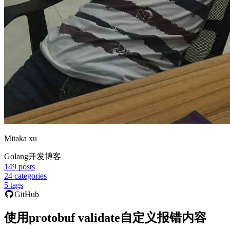
Mitaka xu
Golang开发博客
149
posts
24
categories
5
tags
GitHub
使用protobuf validate自定义报错内容