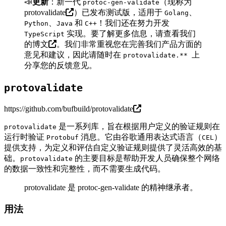
📣
更新
：新一代
（现称为
protoc-gen-validate
protovalidate
）已发布测试版，适用于
、
Golang
、
和
！我们还在努力开发
Python
Java
C++
实现。要了解更多信息，请查看
我们
TypeScript
的博文
。我们非常重视您在完善我们产品方面的
意见和建议，因此请随时在
上
protovalidate.**
分享您的反馈意见。
protovalidate
https://github.com/bufbuild/protovalidate
是一系列库，旨在根据用户定义的验证规则在
protovalidate
运行时验证
消息。它由谷歌通用表达式语言（
）
Protobuf
CEL
提供支持，为定义和评估自定义验证规则提供了灵活高效的基
础。
的主要目标是帮助开发人员确保整个网络
protovalidate
的数据一致性和完整性，而不需要生成代码。
protovalidate 是 protoc-gen-validate 的精神继承者。
用法