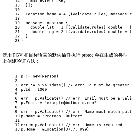
14
    max_bytes: 
256
,
15
  }];
16
17
  Location home = 
4
 [(validate.rules).message.
r
18
19
message 
Location
 {
20
double
 lat = 
1
 [(validate.rules).
double
 = {
21
double
 lng = 
2
 [(validate.rules).
double
 = {
22
  }
23
}
使用 PGV 和目标语言的默认插件执行 protoc 会在生成的类型
上创建验证方法：
1
p := new(Person)
2
3
err := p.Validate() 
// err: Id must be greater 
4
p.Id = 
1000
5
6
err = p.Validate() 
// err: Email must be a vali
7
p.Email = 
"example@bufbuild.com"
8
9
err = p.Validate() 
// err: Name must match patt
10
p.Name = 
"Protocol Buffer"
11
12
err = p.Validate() 
// err: Home is required
13
p.Home = &Location{
37.7
, 
999
}