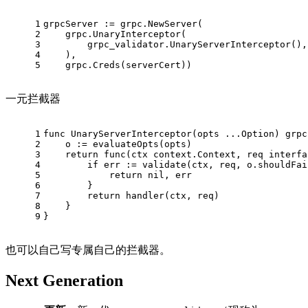
1
grpcServer := grpc.NewServer(
2
    grpc.UnaryInterceptor(
3
        grpc_validator.UnaryServerInterceptor(),
4
    ),
5
    grpc.Creds(serverCert))
一元拦截器
1
func
UnaryServerInterceptor
(opts ...Option)
 grpc
2
    o := evaluateOpts(opts)
3
return
func
(ctx context.Context, req 
interfa
4
if
 err := validate(ctx, req, o.shouldFai
5
return
nil
, err
6
        }
7
return
 handler(ctx, req)
8
    }
9
}
也可以自己写专属自己的拦截器。
Next Generation