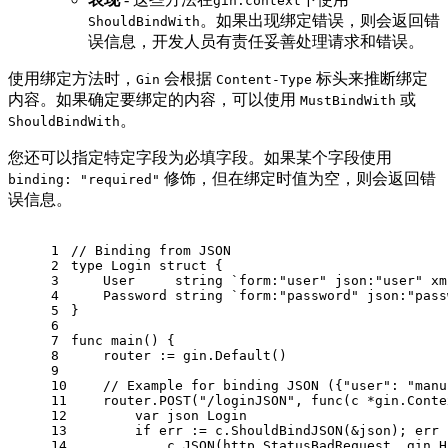
gin.context
。如果出现绑定错误，则会返回错
ShouldBindWith
误信息，开发人员有责任妥善处理请求和错误。
使用绑定方法时，
会根据
标头来推断绑定
Gin
Content-Type
内容。如果确定要绑定的内容，可以使用
或
MustBindWith
。
ShouldBindWith
您还可以指定特定字段为必填字段。如果某个字段使用
修饰，但在绑定时值为空，则会返回错
binding: "required"
误信息。
1
// Binding from JSON
2
type
 Login 
struct
 {
3
    User     
string
`form:"user" json:"user" xm
4
    Password 
string
`form:"password" json:"pass
5
}
6
7
func
main
()
 {
8
    router := gin.Default()
9
10
// Example for binding JSON ({"user": "manu
11
    router.POST(
"/loginJSON"
, 
func
(c *gin.Conte
12
var
 json Login
13
if
 err := c.ShouldBindJSON(&json); err 
14
            c.JSON(http.StatusBadRequest, gin.H