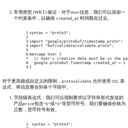
常用类型 (WKT) 验证：对于
信息，我们可以添加一
User
个约束条件，以确保
时间戳在过去。
created_at
1
syntax = 
"proto3"
;
2
3
import
"google/protobuf/timestamp.proto"
;
4
import
"buf/validate/validate.proto"
;
5
6
message 
User
 {
7
// User's creation date must be in the pa
8
  google.protobuf.Timestamp created_at = 
1
 
9
}
对于更高级或自定义的限制，
允许使用
表
protovalidate
CEL
达式，将信息整合到各个字段中。
字段级表达式：我们可以强制要求以字符串形式发送的
产品
包含
或
等货币符号。我们要确保价格为
price
"$"
"£"
正数，货币符号有效。
1
syntax = 
"proto3"
;