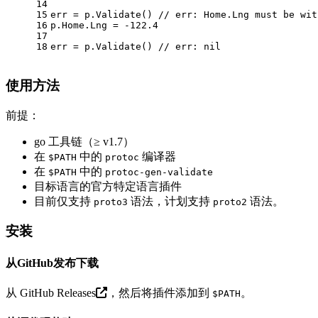
14
15
err = p.Validate() 
// err: Home.Lng must be wit
16
p.Home.Lng = -
122.4
17
18
err = p.Validate() 
// err: nil
使用方法
前提：
go 工具链（≥ v1.7）
在
中的
编译器
$PATH
protoc
在
中的
$PATH
protoc-gen-validate
目标语言的官方特定语言插件
目前仅支持
语法，计划支持
语法。
proto3
proto2
安装
从GitHub发布下载
从
GitHub Releases
，然后将插件添加到
。
$PATH