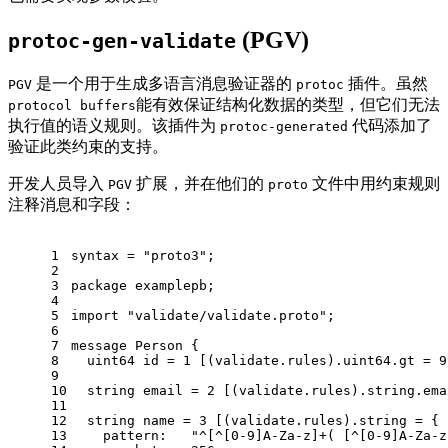
(PGV)
protoc-gen-validate
是一个用于生成多语言消息验证器的
插件。虽然
PGV
protoc
能有效保证结构化数据的类型，但它们无法
protocol buffers
执行值的语义规则。该插件为
代码添加了
protoc-generated
验证此类约束的支持。
开发人员导入
扩展，并在他们的
文件中用约束规则
PGV
proto
注释消息和字段：
1
syntax = 
"proto3"
;
2
3
package
 examplepb;
4
5
import
"validate/validate.proto"
;
6
7
message 
Person
 {
8
uint64
 id = 
1
 [(validate.rules).
uint64
.gt = 
9
9
10
string
 email = 
2
 [(validate.rules).
string
.ema
11
12
string
 name = 
3
 [(validate.rules).
string
 = {
13
    pattern:   
"^[^[0-9]A-Za-z]+( [^[0-9]A-Za-z