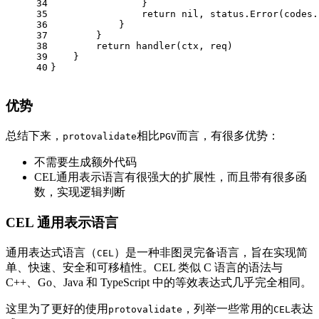
34
                }
35
return
nil
, status.Error(codes.
36
            }
37
        }
38
return
 handler(ctx, req)
39
    }
40
}
优势
总结下来，
相比
而言，有很多优势：
protovalidate
PGV
不需要生成额外代码
CEL通用表示语言有很强大的扩展性，而且带有很多函
数，实现逻辑判断
CEL 通用表示语言
通用表达式语言（
）是一种非图灵完备语言，旨在实现简
CEL
单、快速、安全和可移植性。CEL 类似 C 语言的语法与
C++、Go、Java 和 TypeScript 中的等效表达式几乎完全相同。
这里为了更好的使用
，列举一些常用的
表达
protovalidate
CEL