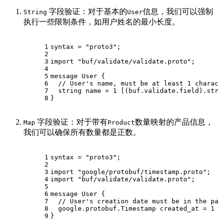
字段验证：对于基本的
信息，我们可以强制
String
User
执行一些限制条件，如用户姓名的最小长度。
1
syntax = 
"proto3"
;
2
3
import
"buf/validate/validate.proto"
;
4
5
message 
User
 {
6
// User's name, must be at least 1 charac
7
string
 name = 
1
 [(buf.validate.field).
str
8
}
字段验证：对于带有
数量映射的产品信息，
Map
Product
我们可以确保所有数量都是正数。
1
syntax = "proto3";
2
3
import "google/protobuf/timestamp.proto";
4
import "buf/validate/validate.proto";
5
6
message User {
7
  // User's creation date must be in the pa
8
  google.protobuf.Timestamp created_at = 1 
9
}