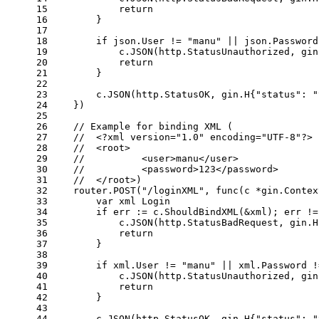
15
return
16
        }
17
18
if
 json.User != 
"manu"
 || json.Password
19
            c.JSON(http.StatusUnauthorized, gin
20
return
21
        } 
22
23
        c.JSON(http.StatusOK, gin.H{
"status"
: 
"
24
    })
25
26
// Example for binding XML (
27
//	<?xml version="1.0" encoding="UTF-8"?>
28
//	<root>
29
//		<user>manu</user>
30
//		<password>123</password>
31
//	</root>)
32
    router.POST(
"/loginXML"
, 
func
(c *gin.Contex
33
var
 xml Login
34
if
 err := c.ShouldBindXML(&xml); err !=
35
            c.JSON(http.StatusBadRequest, gin.H
36
return
37
        }
38
39
if
 xml.User != 
"manu"
 || xml.Password !
40
            c.JSON(http.StatusUnauthorized, gin
41
return
42
        } 
43
44
        c.JSON(http.StatusOK, gin.H{
"status"
: 
"