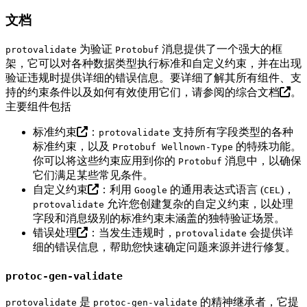
文档
为验证
消息提供了一个强大的框
protovalidate
Protobuf
架，它可以对各种数据类型执行标准和自定义约束，并在出现
验证违规时提供详细的错误信息。要详细了解其所有组件、支
持的约束条件以及如何有效使用它们，请参阅的
综合文档
。
主要组件包括
标准约束
：
支持所有字段类型的各种
protovalidate
标准约束，以及
的特殊功能。
Protobuf Wellnown-Type
你可以将这些约束应用到你的
消息中，以确保
Protobuf
它们满足某些常见条件。
自定义约束
：利用
的通用表达式语言 (
)，
Google
CEL
允许您创建复杂的自定义约束，以处理
protovalidate
字段和消息级别的标准约束未涵盖的独特验证场景。
错误处理
：当发生违规时，
会提供详
protovalidate
细的错误信息，帮助您快速确定问题来源并进行修复。
protoc-gen-validate
是
的精神继承者，它提
protovalidate
protoc-gen-validate