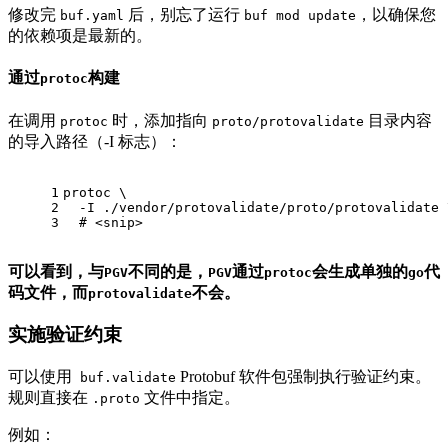
修改完
后，别忘了运行
，以确保您
buf.yaml
buf mod update
的依赖项是最新的。
通过
构建
protoc
在调用
时，添加指向
目录内容
protoc
proto/protovalidate
的导入路径（-I 标志）：
1
protoc \
2
  -I ./vendor/protovalidate/proto/protovalidate 
3
  # 
<snip>
可以看到，与
不同的是，
通过
会生成单独的
代
PGV
PGV
protoc
go
码文件，而
不会。
protovalidate
实施验证约束
可以使用
Protobuf 软件包强制执行验证约束。
buf.validate
规则直接在
文件中指定。
.proto
例如：