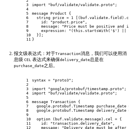
2
3
import
"buf/validate/validate.proto"
;
4
5
message 
Product
 {
6
string
 price = 
1
 [(buf.validate.field).c
7
    id: 
"product.price"
,
8
    message: 
"Price must be positive and i
9
    expression: 
"(this.startsWith('$') || 
10
  }];
11
}
报文级表达式：对于
消息，我们可以使用消
Transaction
息级
表达式来确保
总是在
CEL
delivery_date
之后。
purchase_date
1
syntax = 
"proto3"
;
2
3
import
"google/protobuf/timestamp.proto"
;
4
import
"buf/validate/validate.proto"
;
5
6
message 
Transaction
 {
7
  google.protobuf.Timestamp purchase_date 
8
  google.protobuf.Timestamp delivery_date 
9
10
option
 (buf.validate.message).cel = {
11
    id: 
"transaction.delivery_date"
,
12
    message: 
"Delivery date must be after 