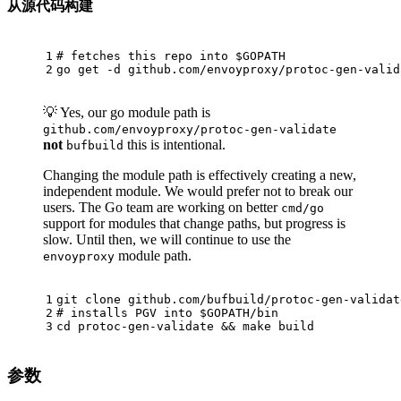
从源代码构建
1
# 
fetches this repo into 
$GOPATH
2
go get -d github.com/envoyproxy/protoc-gen-valid
💡 Yes, our go module path is
github.com/envoyproxy/protoc-gen-validate
not
this is intentional.
bufbuild
Changing the module path is effectively creating a new,
independent module. We would prefer not to break our
users. The Go team are working on better
cmd/go
support for modules that change paths, but progress is
slow. Until then, we will continue to use the
module path.
envoyproxy
1
git clone github.com/bufbuild/protoc-gen-validat
2
# 
installs PGV into 
$GOPATH
/bin
3
cd protoc-gen-validate && make build
参数