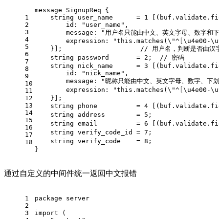
message 
SignupReq
 {
1
string
 user_name      = 
1
 [(buf.validate.fi
2
        id: 
"user_name"
,
3
        message: 
"用户名只能由中文、英文字母、数字和下
4
        expression: 
"this.matches(\"^[\u4e00-\u
5
    }];                    
// 用户名，判断是否由汉
6
string
 password       = 
2
;  
// 密码
7
string
 nick_name      = 
3
 [(buf.validate.fi
8
        id: 
"nick_name"
,
9
        message: 
"昵称只能由中文、英文字母、数字、下划
10
        expression: 
"this.matches(\"^[\u4e00-\
11
12
    }];
13
string
 phone          = 
4
 [(buf.validate.fi
14
string
 address        = 
5
;                 
15
string
 email          = 
6
 [(buf.validate.fi
16
string
 verify_code_id = 
7
;                 
17
string
 verify_code    = 
8
;                 
18
}
通过自定义的中间件统一返回中文报错
1
package
 server
2
3
import
 (