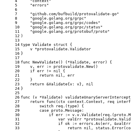
4
"context"
5
"errors"
6
7
"github.com/bufbuild/protovalidate-go"
8
"google.golang.org/grpc"
9
"google.golang.org/grpc/codes"
10
"google.golang.org/grpc/status"
11
"google.golang.org/protobuf/proto"
12
)
13
14
type
 Validate 
struct
 {
15
    v *protovalidate.Validator
16
}
17
18
func
NewValidate
()
 (*Validate, 
error
) {
19
    v, err := protovalidate.New()
20
if
 err != 
nil
 {
21
return
nil
, err
22
    }
23
return
 &Validate{v: v}, 
nil
24
}
25
26
func
(v *Validate)
 validateUnaryServerIntercept
27
return
func
(ctx context.Context, req 
interf
28
switch
 req.(
type
) {
29
case
 proto.Message:
30
if
 err := v.v.Validate(req.(proto.M
31
var
 valErr *protovalidate.Valid
32
if
 ok := errors.As(err, &valErr
33
return
nil
, status.Error(co