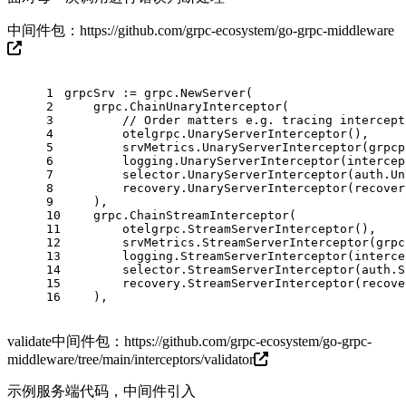
中间件包：
https://github.com/grpc-ecosystem/go-grpc-middleware
1
grpcSrv := grpc.NewServer(
2
    grpc.ChainUnaryInterceptor(
3
// Order matters e.g. tracing intercept
4
        otelgrpc.UnaryServerInterceptor(),
5
        srvMetrics.UnaryServerInterceptor(grpcp
6
        logging.UnaryServerInterceptor(intercep
7
        selector.UnaryServerInterceptor(auth.Un
8
        recovery.UnaryServerInterceptor(recover
9
    ),
10
    grpc.ChainStreamInterceptor(
11
        otelgrpc.StreamServerInterceptor(),
12
        srvMetrics.StreamServerInterceptor(grpc
13
        logging.StreamServerInterceptor(interce
14
        selector.StreamServerInterceptor(auth.S
15
        recovery.StreamServerInterceptor(recove
16
    ),
validate中间件包：
https://github.com/grpc-ecosystem/go-grpc-
middleware/tree/main/interceptors/validator
示例服务端代码，中间件引入