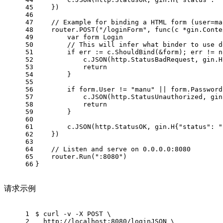
45
    })
46
47
// Example for binding a HTML form (user=ma
48
    router.POST(
"/loginForm"
, 
func
(c *gin.Conte
49
var
 form Login
50
// This will infer what binder to use d
51
if
 err := c.ShouldBind(&form); err != 
n
52
            c.JSON(http.StatusBadRequest, gin.H
53
return
54
        }
55
56
if
 form.User != 
"manu"
 || form.Password
57
            c.JSON(http.StatusUnauthorized, gin
58
return
59
        } 
60
61
        c.JSON(http.StatusOK, gin.H{
"status"
: 
"
62
    })
63
64
// Listen and serve on 0.0.0.0:8080
65
    router.Run(
":8080"
)
66
}
请求示例
1
$ 
curl -v -X POST \
2
  http://localhost:8080/loginJSON \