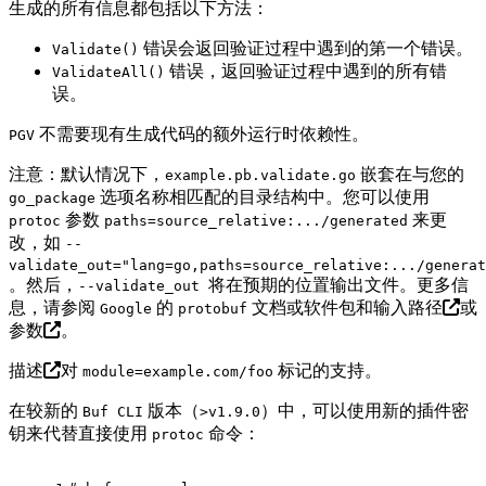
生成的所有信息都包括以下方法：
错误会返回验证过程中遇到的第一个错误。
Validate()
错误，返回验证过程中遇到的所有错
ValidateAll()
误。
不需要现有生成代码的额外运行时依赖性。
PGV
注意：默认情况下，
嵌套在与您的
example.pb.validate.go
选项名称相匹配的目录结构中。您可以使用
go_package
参数
来更
protoc
paths=source_relative:.../generated
改，如
--
validate_out="lang=go,paths=source_relative:.../generat
。然后，
将在预期的位置输出文件。更多信
--validate_out
息，请参阅
的
文档或
软件包和输入路径
或
Google
protobuf
参数
。
描述
对
标记的支持。
module=example.com/foo
在较新的
版本（
）中，可以使用新的插件密
Buf CLI
>v1.9.0
钥来代替直接使用
命令：
protoc