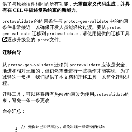
供了与原始插件相同的所有功能，
无需自定义代码生成，并具
有在 CEL 中描述复杂约束的新能力
。
的约束条件与
中的约束
protovalidate
protoc-gen-validate
条件非常接近，以确保开发人员能轻松过渡。要从
protoc-
迁移到
，请使用提供的
迁移工具
gen-validate
protovalidate
逐步升级您的
文件。
.proto
迁移向导
从
迁移到
应该是安全、
protoc-gen-validate
protovalidate
渐进和相对无痛的，但仍然需要进行一些操作才能实现。为了
减轻这一负担，我们提供了本文档和迁移工具，以简化迁移过
程。
迁移工具，可以将将所有热
约束改为使用
约
PGV
protovalidate
束，避免一条一条更改
命令汇总：
// 先保证已经格式化，避免出现一些奇怪的代码
1