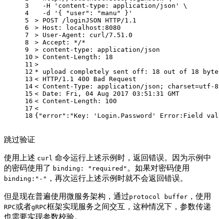
3
  -H 
'content-type: application/json'
 \
4
  -d 
'{ "user": "manu" }'
5
> 
POST /loginJSON HTTP/1.1
6
> 
Host: localhost:8080
7
> 
User-Agent: curl/7.51.0
8
> 
Accept: */*
9
> 
content-type: application/json
10
> 
Content-Length: 18
11
>
12
* upload completely sent off: 18 out of 18 byte
13
< HTTP/1.1 400 Bad Request
14
< Content-Type: application/json; charset=utf-8
15
< Date: Fri, 04 Aug 2017 03:51:31 GMT
16
< Content-Length: 100
17
<
18
{"error":"Key: 'Login.Password' Error:Field val
跳过验证
使用上述
命令运行上述示例时，返回错误。因为示例中
curl
的密码使用了
。如果对密码使用
binding: "required"
，再次运行上述示例时就不会返回错误。
binding:"-"
但是现在普遍使用微服务架构，通过
，使用
protocol buffer
或者
框架实现服务之间交互，这种情况下，参数传递
RPC
gRPC
也需要实现参数校验。