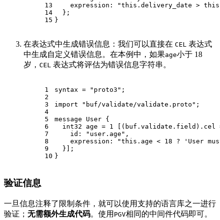
13
    expression: 
"this.delivery_date > this
14
  };
15
}
在表达式中生成错误信息：我们可以直接在
表达式
CEL
中生成自定义错误信息。在本例中，如果
小于 18
age
岁，
表达式将评估为错误信息字符串。
CEL
1
syntax = 
"proto3"
;
2
3
import
"buf/validate/validate.proto"
;
4
5
message 
User
 {
6
int32
 age = 
1
 [(buf.validate.field).cel 
7
    id: 
"user.age"
,
8
    expression: 
"this.age < 18 ? 'User mus
9
  }];
10
}
验证信息
一旦信息注释了限制条件，就可以使用支持的语言库之一进行
验证；
无需额外生成代码
。使用
相同的中间件代码即可。
PGV