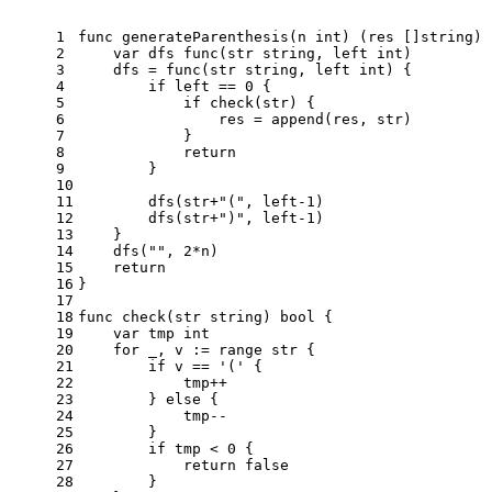
1
func
generateParenthesis
(n 
int
)
 (res []
string
) 
2
var
 dfs 
func
(str 
string
, left 
int
)
3
    dfs = 
func
(str 
string
, left 
int
)
 {
4
if
 left == 
0
 {
5
if
 check(str) {
6
                res = 
append
(res, str)
7
            }
8
return
9
        }
10
11
        dfs(str+
"("
, left
-1
)
12
        dfs(str+
")"
, left
-1
)
13
    }
14
    dfs(
""
, 
2
*n)
15
return
16
}
17
18
func
check
(str 
string
)
bool
 {
19
var
 tmp 
int
20
for
 _, v := 
range
 str {
21
if
 v == 
'('
 {
22
            tmp++
23
        } 
else
 {
24
            tmp--
25
        }
26
if
 tmp < 
0
 {
27
return
false
28
        }