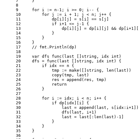
7
    }
8
9
for
 i := n
-1
; i >= 
0
; i-- {
10
for
 j := i + 
1
; j < n; j++ {
11
            dp[i][j] = s[i] == s[j]
12
if
 i+
1
 <= j
-1
 {
13
                dp[i][j] = dp[i][j] && dp[i+
1
][
14
            }
15
        }
16
    }
17
// fmt.Println(dp)
18
19
var
 dfs 
func
(last []
string
, idx 
int
)
20
    dfs = 
func
(last []
string
, idx 
int
)
 {
21
if
 idx == n {
22
            tmp := 
make
([]
string
, 
len
(last))
23
copy
(tmp, last)
24
            res = 
append
(res, tmp)
25
return
26
        }
27
28
for
 i := idx; i < n; i++ {
29
if
 dp[idx][i] {
30
                last = 
append
(last, s[idx:i+
1
])
31
                dfs(last, i+
1
)
32
                last = last[:
len
(last)
-1
]
33
            }
34
        }
35
    }
36