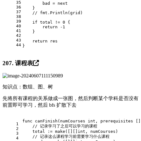
35
        bad = next
36
    }
37
// fmt.Println(grid)
38
39
if
 total != 
0
 {
40
return
-1
41
    }
42
43
return
 res
44
}
207. 课程表
知识点：数组、图、树
先将所有课程的关系做成一张图，然后判断某个学科是否没有
前置即可学习，然后 bfs 扩散下去
func
canFinish
(numCourses 
int
, prerequisites []
1
// 记录学习了之后可以学习的课程
2
    total := 
make
([][]
int
, numCourses)
3
// 记录这么课程学习前需要学习什么课程
4