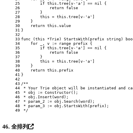
25
if
 this.tree[v-
'a'
] == 
nil
 {
26
return
false
27
        }
28
        this = this.tree[v-
'a'
]
29
    }
30
return
 this.value
31
}
32
33
func
(this *Trie)
 StartsWith(prefix 
string
) 
boo
34
for
 _, v := 
range
 prefix {
35
if
 this.tree[v-
'a'
] == 
nil
 {
36
return
false
37
        }
38
        this = this.tree[v-
'a'
]
39
    }
40
return
 this.prefix
41
}
42
43
/**
44
 * Your Trie object will be instantiated and ca
45
 * obj := Constructor();
46
 * obj.Insert(word);
47
 * param_2 := obj.Search(word);
48
 * param_3 := obj.StartsWith(prefix);
49
 */
46. 全排列