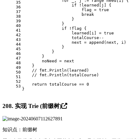
for
 _, j := 
range
 need[i] {
35
if
 !learned[j] {
36
                        flag = 
true
37
break
38
                    }
39
                }
40
if
 !flag {
41
                    learned[i] = 
true
42
                    totalCourse--
43
                    next = 
append
(next, i)
44
                }
45
            }
46
        }
47
        noNeed = next
48
    }
49
// fmt.Println(learned)
50
// fmt.Println(totalCourse)
51
52
return
 totalCourse == 
0
53
}
208. 实现 Trie (前缀树)
知识点：前缀树