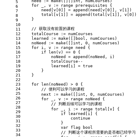
    need := 
make
([][]
int
, numCourses)
5
for
 _, v := 
range
 prerequisites {
6
        need[v[
0
]] = 
append
(need[v[
0
]], v[
1
])
7
        total[v[
1
]] = 
append
(total[v[
1
]], v[
0
])
8
    }
9
10
// 获取没有前置的课程
11
12
    totalCourse := numCourses
13
    learned := 
make
([]
bool
, numCourses)
14
    noNeed := 
make
([]
int
, 
0
, numCourses)
15
for
 i, v := 
range
 need {
16
if
len
(v) == 
0
 {
17
            noNeed = 
append
(noNeed, i)
18
            totalCourse--
19
            learned[i] = 
true
20
        }
21
    }
22
23
for
len
(noNeed) > 
0
 {
24
// 便利可以学习的课程
25
        next := 
make
([]
int
, 
0
, numCourses)
26
for
 _, v := 
range
 noNeed {
27
// 判断后续可以学习的课程
28
for
 _, i := 
range
 total[v] {
29
if
 learned[i] {
30
continue
31
                }
32
var
 flag 
bool
33
// 判断这个课程所需要的是否都已经学习
34