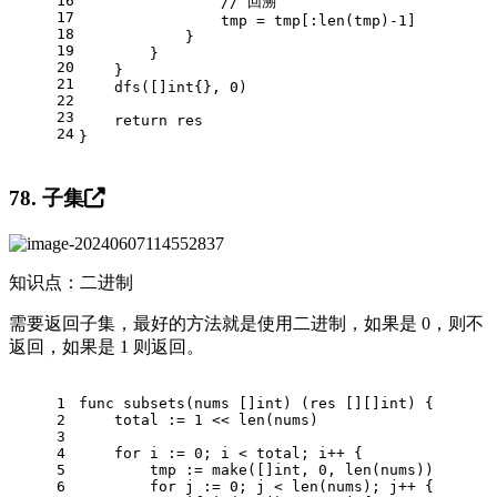
16
// 回溯
17
                tmp = tmp[:
len
(tmp)
-1
]
18
            }
19
        }
20
    }
21
    dfs([]
int
{}, 
0
)
22
23
return
 res
24
}
78. 子集
知识点：二进制
需要返回子集，最好的方法就是使用二进制，如果是 0，则不
返回，如果是 1 则返回。
1
func
subsets
(nums []
int
)
 (res [][]
int
) {
2
    total := 
1
 << 
len
(nums)
3
4
for
 i := 
0
; i < total; i++ {
5
        tmp := 
make
([]
int
, 
0
, 
len
(nums))
6
for
 j := 
0
; j < 
len
(nums); j++ {