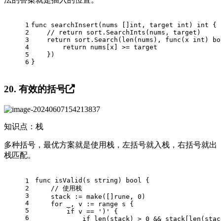
1
func
searchInsert
(nums []
int
, target 
int
)
int
 {
2
// return sort.SearchInts(nums, target)
3
return
 sort.Search(
len
(nums), 
func
(x 
int
)
bo
4
return
 nums[x] >= target
5
    })
6
}
20. 有效的括号
知识点：栈
多种括号，最优方案就是使用栈，左括号就入栈，右括号就出
栈匹配。
func
isValid
(s 
string
)
bool
 {
1
2
// 使用栈
3
    stack := 
make
([]
rune
, 
0
)
4
for
 _, v := 
range
 s {
5
if
 v == 
')'
 {
6
if
len
(stack) > 
0
 && stack[
len
(stac