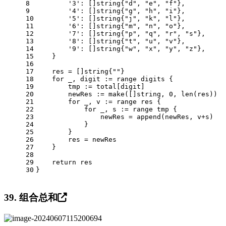
8
'3'
: []
string
{
"d"
, 
"e"
, 
"f"
},
9
'4'
: []
string
{
"g"
, 
"h"
, 
"i"
},
10
'5'
: []
string
{
"j"
, 
"k"
, 
"l"
},
11
'6'
: []
string
{
"m"
, 
"n"
, 
"o"
},
12
'7'
: []
string
{
"p"
, 
"q"
, 
"r"
, 
"s"
},
13
'8'
: []
string
{
"t"
, 
"u"
, 
"v"
},
14
'9'
: []
string
{
"w"
, 
"x"
, 
"y"
, 
"z"
},
15
    }
16
17
    res = []
string
{
""
}
18
for
 _, digit := 
range
 digits {
19
        tmp := total[digit]
20
        newRes := 
make
([]
string
, 
0
, 
len
(res))
21
for
 _, v := 
range
 res {
22
for
 _, s := 
range
 tmp {
23
                newRes = 
append
(newRes, v+s)
24
            }
25
        }
26
        res = newRes
27
    }
28
29
return
 res
30
}
39. 组合总和