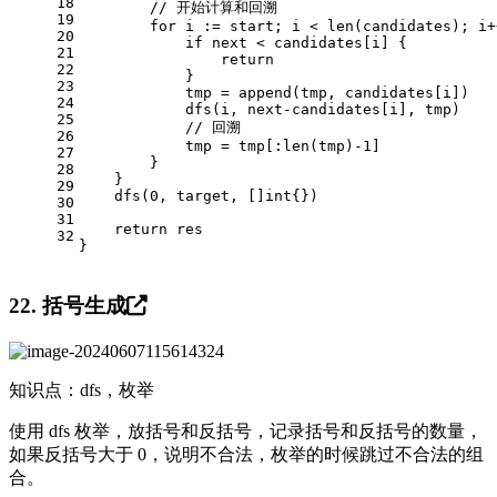
18
// 开始计算和回溯
19
for
 i := start; i < 
len
(candidates); i+
20
if
 next < candidates[i] {
21
return
22
            }
23
            tmp = 
append
(tmp, candidates[i])
24
            dfs(i, next-candidates[i], tmp)
25
// 回溯
26
            tmp = tmp[:
len
(tmp)
-1
]
27
        }
28
    }
29
    dfs(
0
, target, []
int
{})
30
31
return
 res
32
}
22. 括号生成
知识点：dfs，枚举
使用 dfs 枚举，放括号和反括号，记录括号和反括号的数量，
如果反括号大于 0，说明不合法，枚举的时候跳过不合法的组
合。