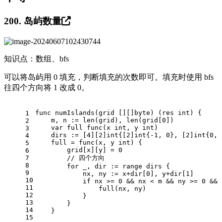
200. 岛屿数量
知识点：数组、bfs
可以将岛屿用 0 填充，判断填充的次数即可。填充时使用 bfs
往四个方向将 1 改成 0。
func
numIslands
(grid [][]
byte
)
 (res 
int
) {
1
    m, n := 
len
(grid), 
len
(grid[
0
])
2
var
 full 
func
(x 
int
, y 
int
)
3
    dirs := [
4
][
2
]
int
{[
2
]
int
{
-1
, 
0
}, [
2
]
int
{
0
, 
4
    full = 
func
(x, y 
int
)
 {
5
        grid[x][y] = 
0
6
7
// 四个方向
8
for
 _, dir := 
range
 dirs {
9
            nx, ny := x+dir[
0
], y+dir[
1
]
10
if
 nx >= 
0
 && nx < m && ny >= 
0
 && 
11
                full(nx, ny)
12
            }
13
        }
14
    }
15