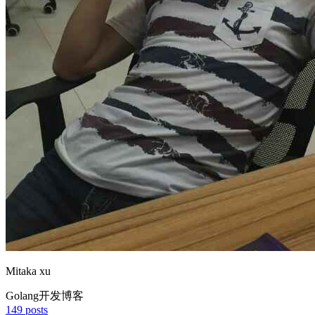
Mitaka xu
Golang开发博客
149
posts