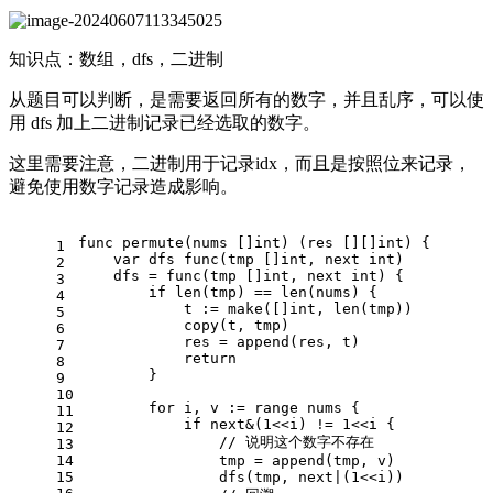
知识点：数组，dfs，二进制
从题目可以判断，是需要返回所有的数字，并且乱序，可以使
用 dfs 加上二进制记录已经选取的数字。
这里需要注意，二进制用于记录idx，而且是按照位来记录，
避免使用数字记录造成影响。
func
permute
(nums []
int
)
 (res [][]
int
) {
1
var
 dfs 
func
(tmp []
int
, next 
int
)
2
    dfs = 
func
(tmp []
int
, next 
int
)
 {
3
if
len
(tmp) == 
len
(nums) {
4
            t := 
make
([]
int
, 
len
(tmp))
5
copy
(t, tmp)
6
            res = 
append
(res, t)
7
return
8
        }
9
10
for
 i, v := 
range
 nums {
11
if
 next&(
1
<<i) != 
1
<<i {
12
// 说明这个数字不存在
13
14
                tmp = 
append
(tmp, v)
15
                dfs(tmp, next|(
1
<<i))