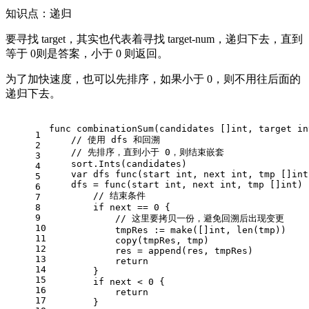
知识点：递归
要寻找 target，其实也代表着寻找 target-num，递归下去，直到
等于 0则是答案，小于 0 则返回。
为了加快速度，也可以先排序，如果小于 0，则不用往后面的
递归下去。
func
combinationSum
(candidates []
int
, target 
in
1
// 使用 dfs 和回溯
2
// 先排序，直到小于 0，则结束嵌套
3
    sort.Ints(candidates)
4
var
 dfs 
func
(start 
int
, next 
int
, tmp []
int
5
    dfs = 
func
(start 
int
, next 
int
, tmp []
int
)
 
6
// 结束条件
7
8
if
 next == 
0
 {
9
// 这里要拷贝一份，避免回溯后出现变更
10
            tmpRes := 
make
([]
int
, 
len
(tmp))
11
copy
(tmpRes, tmp)
12
            res = 
append
(res, tmpRes)
13
return
14
        }
15
if
 next < 
0
 {
16
return
17
        }