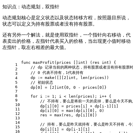
知识点：动态规划，双指针
动态规划核心是定义状态以及状态转移方程，按照题目所说，
状态可以定义为持有股票或者没有持有股票。
还有另外一个解法，就是使用双指针，一个指针向右移动，代
表卖出的价格，左指针代表买入的价格，当出现更小值时移动
左指针，取左右相差的最大值。
func
maxProfit
(prices []
int
)
 (res 
int
) {
1
// dp 记录当前的两种状态，持有股票或者没有持有股票
2
// 0 代表不持有，1代表持有
3
    dp := 
make
([][
2
]
int
, 
len
(prices))
4
5
// 初始状态
6
    dp[
0
] = [
2
]
int
{
0
, 
0
 - prices[
0
]}
7
8
for
 i := 
1
; i < 
len
(prices); i++ {
9
// 不持有，要么是将前一天的卖掉，要么是今天不
10
        dp[i][
0
] = prices[i] + dp[i
-1
][
1
]
11
        dp[i][
0
] = max(dp[i][
0
], 
0
)
12
        res = max(res, dp[i][
0
])
13
14
// 持有，要么是昨天就持有，要么是昨天不持有，
15
        dp[i][
1
] = dp[i
-1
][
1
]
16