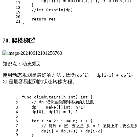
        dp[i][
1
] = max(dp[i][
1
], 
0
-prices[i])
17
    }
18
//fmt.Println(dp)
19
20
return
 res
21
}
70. 爬楼梯
知识点：动态规划
使用动态规划是最好的方法，因为
dp[i] = dp[i-1] + dp[i-
是最容易想到的状态转移方程。
2]
func
climbStairs
(n 
int
)
int
 {
1
// dp 记录当前爬到楼梯的方法数
2
3
    dp := 
make
([]
int
, n+
1
)
4
    dp[
0
], dp[
1
] = 
1
, 
1
5
6
for
 i := 
2
; i <= n; i++ {
7
// 爬到 n 层，要么是 从 n-1 层爬上来，要么是从
8
        dp[i] = dp[i
-1
] + dp[i
-2
]
9
    }