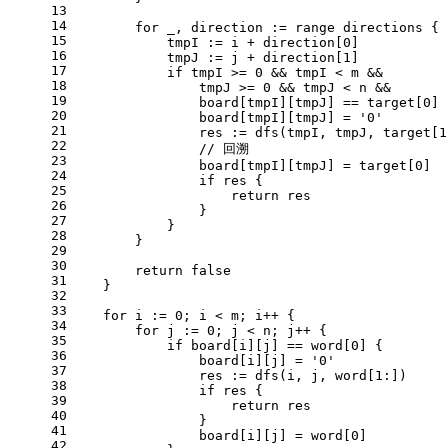
13
14
for
 _, direction := 
range
 directions {
15
            tmpI := i + direction[
0
]
16
            tmpJ := j + direction[
1
]
17
if
 tmpI >= 
0
 && tmpI < m &&
18
                tmpJ >= 
0
 && tmpJ < n &&
19
                board[tmpI][tmpJ] == target[
0
] 
20
                board[tmpI][tmpJ] = 
'0'
21
                res := dfs(tmpI, tmpJ, target[
1
22
// 回溯
23
                board[tmpI][tmpJ] = target[
0
]
24
if
 res {
25
return
 res
26
                }
27
            }
28
        }
29
30
return
false
31
    }
32
33
for
 i := 
0
; i < m; i++ {
34
for
 j := 
0
; j < n; j++ {
35
if
 board[i][j] == word[
0
] {
36
                board[i][j] = 
'0'
37
                res := dfs(i, j, word[
1
:])
38
if
 res {
39
return
 res
40
                }
41
                board[i][j] = word[
0
]
42