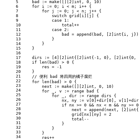
5
    bad := 
make
([][
2
]
int
, 
0
, 
10
)
6
for
 i := 
0
; i < m; i++ {
7
for
 j := 
0
; j < n; j++ {
8
switch
 grid[i][j] {
9
case
1
:
10
                total++
11
case
2
:
12
                bad = 
append
(bad, [
2
]
int
{i, j})
13
            }
14
        }
15
    }
16
17
    dirs := [
4
][
2
]
int
{[
2
]
int
{
-1
, 
0
}, [
2
]
int
{
0
, 
18
if
len
(bad) > 
0
 {
19
        res = 
-1
20
    }
21
// 便利 bad 将四周的橘子腐烂
22
for
len
(bad) > 
0
 {
23
        next := 
make
([][
2
]
int
, 
0
, 
10
)
24
for
 _, v := 
range
 bad {
25
for
 _, dir := 
range
 dirs {
26
                nx, ny := v[
0
]+dir[
0
], v[
1
]+dir
27
if
 nx >= 
0
 && nx < m && ny >= 
0
28
                    next = 
append
(next, [
2
]
int
{
29
                    grid[nx][ny] = 
2
30
                    total--
31
                }
32
            }
33
        }
34
        res++