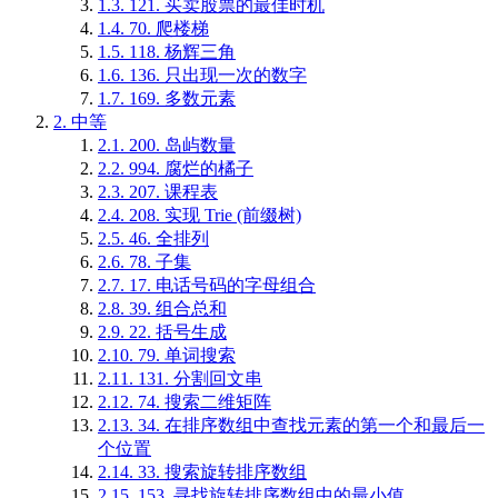
1.3.
121. 买卖股票的最佳时机
1.4.
70. 爬楼梯
1.5.
118. 杨辉三角
1.6.
136. 只出现一次的数字
1.7.
169. 多数元素
2.
中等
2.1.
200. 岛屿数量
2.2.
994. 腐烂的橘子
2.3.
207. 课程表
2.4.
208. 实现 Trie (前缀树)
2.5.
46. 全排列
2.6.
78. 子集
2.7.
17. 电话号码的字母组合
2.8.
39. 组合总和
2.9.
22. 括号生成
2.10.
79. 单词搜索
2.11.
131. 分割回文串
2.12.
74. 搜索二维矩阵
2.13.
34. 在排序数组中查找元素的第一个和最后一
个位置
2.14.
33. 搜索旋转排序数组
2.15.
153. 寻找旋转排序数组中的最小值