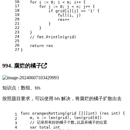
16
for
 i := 
0
; i < m; i++ {
17
for
 j := 
0
; j < n; j++ {
18
if
 grid[i][j] == 
'1'
 {
19
                full(i, j)
20
                res++
21
            }
22
        }
23
    }
24
// fmt.Println(grid)
25
26
return
 res
27
}
994. 腐烂的橘子
知识点：数组、bfs
按照题目要求，可以使用 bfs 解决，将腐烂的橘子扩散出去
func
orangesRotting
(grid [][]
int
)
 (res 
int
) {
1
    m, n := 
len
(grid), 
len
(grid[
0
])
2
// 记录所有好的橘子个数,以及坏橘子的位置
3
4
var
 total 
int