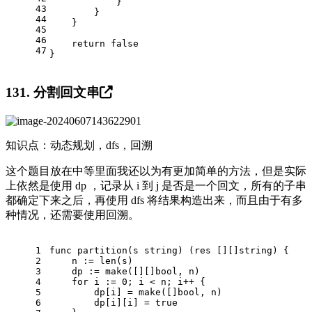
            }
43
        }
44
    }
45
46
return
false
47
}
131. 分割回文串
知识点：动态规划，dfs，回溯
这个题目放在中等里面我还以为有更加简单的方法，但是实际
上依然是使用 dp ，记录从 i 到 j 是否是一个回文，所有的子串
都确定下来之后，再使用 dfs 将结果构造出来，而且由于有多
种情况，还需要使用回溯。
1
func
partition
(s 
string
)
 (res [][]
string
) {
2
    n := 
len
(s)
3
    dp := 
make
([][]
bool
, n)
4
for
 i := 
0
; i < n; i++ {
5
        dp[i] = 
make
([]
bool
, n)
6
        dp[i][i] = 
true