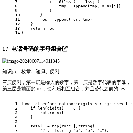
7
if
 i&(
1
<<j) == 
1
<<j {
8
                tmp = 
append
(tmp, nums[j])
9
            }
10
        }
11
        res = 
append
(res, tmp)
12
    }
13
return
 res
14
}
17. 电话号码的字母组合
知识点：枚举、递归、便利
三层便利，第一层是输入的数字，第二层是数字代表的字母，
第三层是前面的 res，便利后相互组合，并且替代之前的 res
1
func
letterCombinations
(digits 
string
)
 (res []
s
2
if
len
(digits) == 
0
 {
3
return
nil
4
    }
5
6
    total := 
map
[
rune
][]
string
{
7
'2'
: []
string
{
"a"
, 
"b"
, 
"c"
},