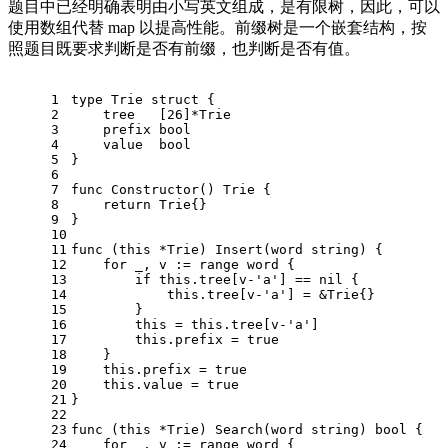
题目中已经明确表明由小写英文组成，是有限树，因此，可以
使用数组代替 map 以提高性能。前缀树是一个嵌套结构，按
照题目既要求判断是否有前缀，也判断是否有值。
1
type
 Trie 
struct
 {
2
    tree   [
26
]*Trie
3
    prefix 
bool
4
    value  
bool
5
}
6
7
func
Constructor
()
 Trie {
8
return
 Trie{}
9
}
10
11
func
(this *Trie)
 Insert(word 
string
) {
12
for
 _, v := 
range
 word {
13
if
 this.tree[v-
'a'
] == 
nil
 {
14
            this.tree[v-
'a'
] = &Trie{}
15
        }
16
        this = this.tree[v-
'a'
]
17
        this.prefix = 
true
18
    }
19
    this.prefix = 
true
20
    this.value = 
true
21
}
22
23
func
(this *Trie)
 Search(word 
string
) 
bool
 {
24
for
 _, v := 
range
 word {