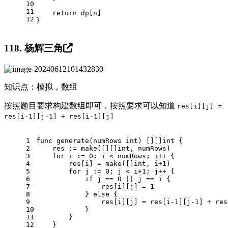
10
11
return
 dp[n]
12
}
118. 杨辉三角
知识点：模拟，数组
按照题目要求构建数组即可，按照要求可以知道
res[i][j] =
res[i-1][j-1] + res[i-1][j]
1
func
generate
(numRows 
int
)
 [][]
int
 {
2
    res := 
make
([][]
int
, numRows)
3
for
 i := 
0
; i < numRows; i++ {
4
        res[i] = 
make
([]
int
, i+
1
)
5
for
 j := 
0
; j < i+
1
; j++ {
6
if
 j == 
0
 || j == i {
7
                res[i][j] = 
1
8
            } 
else
 {
9
                res[i][j] = res[i
-1
][j
-1
] + res
10
            }
11
        }
12
    }