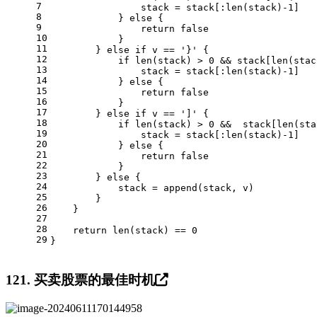
7
                stack = stack[:
len
(stack)
-1
]
8
            } 
else
 {
9
return
false
10
            }
11
        } 
else
if
 v == 
'}'
 {
12
if
len
(stack) > 
0
 && stack[
len
(stac
13
                stack = stack[:
len
(stack)
-1
]
14
            } 
else
 {
15
return
false
16
            }
17
        } 
else
if
 v == 
']'
 {
18
if
len
(stack) > 
0
 &&  stack[
len
(sta
19
                stack = stack[:
len
(stack)
-1
]
20
            } 
else
 {
21
return
false
22
            }
23
        } 
else
 {
24
            stack = 
append
(stack, v)
25
        }
26
    }
27
28
return
len
(stack) == 
0
29
}
121. 买卖股票的最佳时机