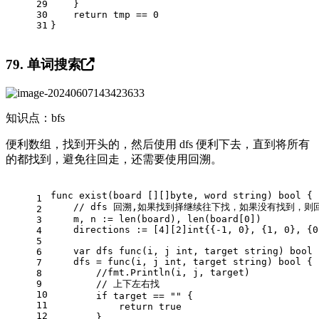
29
    }
30
return
 tmp == 
0
31
}
79. 单词搜索
知识点：bfs
便利数组，找到开头的，然后使用 dfs 便利下去，直到将所有
的都找到，避免往回走，还需要使用回溯。
func
exist
(board [][]
byte
, word 
string
)
bool
 {
1
// dfs 回溯,如果找到择继续往下找，如果没有找到，则
2
    m, n := 
len
(board), 
len
(board[
0
])
3
    directions := [
4
][
2
]
int
{{
-1
, 
0
}, {
1
, 
0
}, {
0
4
5
var
 dfs 
func
(i, j 
int
, target 
string
)
bool
6
    dfs = 
func
(i, j 
int
, target 
string
)
bool
 {
7
//fmt.Println(i, j, target)
8
9
// 上下左右找
10
if
 target == 
""
 {
11
return
true
12
        }