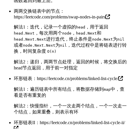
函数返回到最上层。
两两交换链表中的节点：
https://leetcode.com/problems/swap-nodes-in-pairs
解法1：迭代，记录一个虚拟的
，用于返回
head
，每次用两个
，
和
head.Next
node
head.Next
进行迭代，终止条件是
为
head.Next.Next
node.Next
nil
或者
为
，迭代过程中是将链表进行转
node.Next.Next
nil
换，时间复杂度
O(n)
解法2：递归，两两节点处理，返回的时候，将交换后的
head节点返回，用于前一对指定
环形链表：
https://leetcode.cn/problems/linked-list-cycle/
解法1：遍历链表中所有结点，将数据存储到
中，查
map
看是否有重复的
解法2：快慢指针，一个一次走两个结点，一个一次走一
个结点，如果重叠，则表示有环
环形链表II：
https://leetcode.cn/problems/linked-list-cycle-ii/