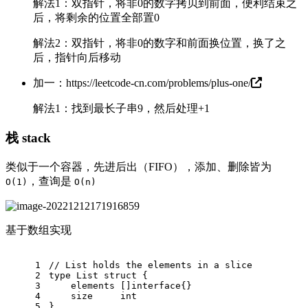
解法1：双指针，将非0的数字拷贝到前面，便利结束之
后，将剩余的位置全部置0
解法2：双指针，将非0的数字和前面换位置，换了之
后，指针向后移动
加一：
https://leetcode-cn.com/problems/plus-one/
解法1：找到最长子串9，然后处理+1
栈 stack
类似于一个容器，先进后出（FIFO），添加、删除皆为
，查询是
O(1)
O(n)
基于数组实现
1
// List holds the elements in a slice
2
type
 List 
struct
 {
3
    elements []
interface
{}
4
    size     
int
5
}