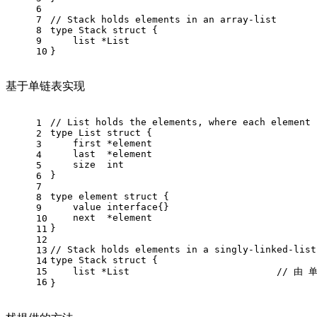
6
7
// Stack holds elements in an array-list
8
type
 Stack 
struct
 {
9
    list *List
10
}
基于单链表实现
// List holds the elements, where each element 
1
type
 List 
struct
 {
2
    first *element
3
    last  *element
4
    size  
int
5
}
6
7
type
 element 
struct
 {
8
    value 
interface
{}
9
    next  *element
10
}
11
12
// Stack holds elements in a singly-linked-list
13
type
 Stack 
struct
 {
14
15
    list *List				
// 由 
16
}