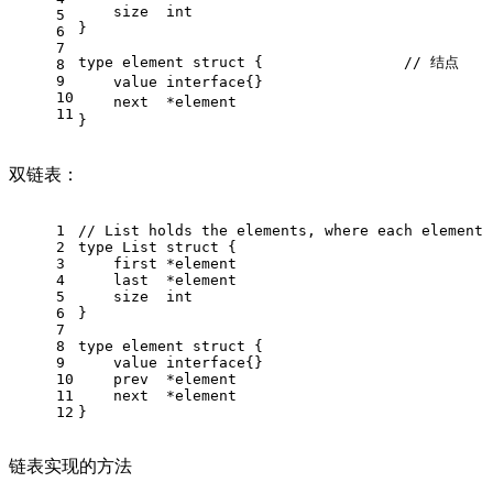
    size  
int
5
}
6
7
type
 element 
struct
 {                
// 结点
8
9
    value 
interface
{}			
10
    next  *elem
11
}
双链表：
1
// List holds the elements, where each element 
2
type
 List 
struct
 {
3
    first *element
4
    last  *element
5
    size  
int
6
}
7
8
type
 element 
struct
 {
9
    value 
interface
{}
10
    prev  *element
11
    next  *element
12
}
链表实现的方法