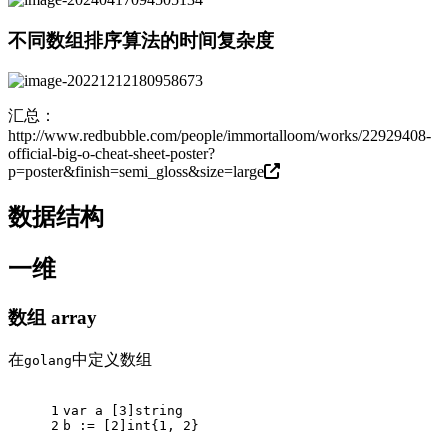
不同数组排序算法的时间复杂度
汇总：
http://www.redbubble.com/people/immortalloom/works/22929408-
official-big-o-cheat-sheet-poster?
p=poster&finish=semi_gloss&size=large
数据结构
一维
数组 array
在
中定义数组
golang
1
var
 a [
3
]
string
2
b := [
2
]
int
{
1
, 
2
}