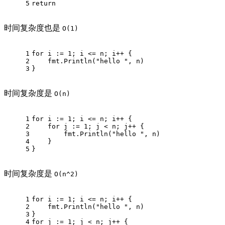
5
return
时间复杂度也是
O(1)
1
for
 i := 
1
; i <= n; i++ {
2
    fmt.Println(
"hello "
, n)
3
}
时间复杂度是
O(n)
1
for
 i := 
1
; i <= n; i++ {
2
for
 j := 
1
; j < n; j++ {
3
        fmt.Println(
"hello "
, n)
4
    }
5
}
时间复杂度是
O(n^2)
1
for
 i := 
1
; i <= n; i++ {
2
    fmt.Println(
"hello "
, n)
3
}
4
for
 j := 
1
; j < n; j++ {