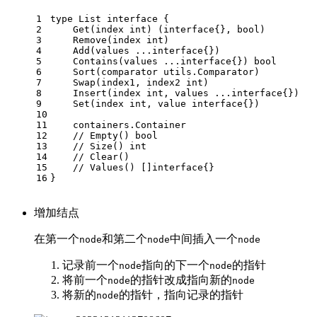
1
type
 List 
interface
 {
2
    Get(index 
int
) (
interface
{}, 
bool
)
3
    Remove(index 
int
)
4
    Add(values ...
interface
{})
5
    Contains(values ...
interface
{}) 
bool
6
    Sort(comparator utils.Comparator)
7
    Swap(index1, index2 
int
)
8
    Insert(index 
int
, values ...
interface
{})
9
    Set(index 
int
, value 
interface
{})
10
11
    containers.Container
12
// Empty() bool
13
// Size() int
14
// Clear()
15
// Values() []interface{}
16
}
增加结点
在第一个
和第二个
中间插入一个
node
node
node
记录前一个
指向的下一个
的指针
node
node
将前一个
的指针改成指向新的
node
node
将新的
的指针，指向记录的指针
node