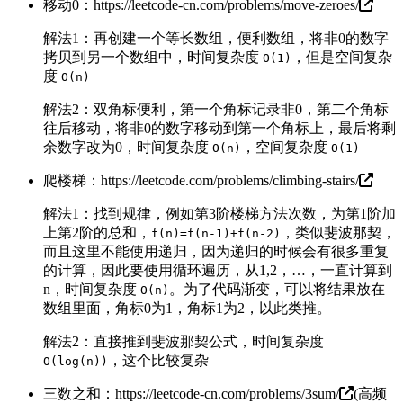
移动0：
https://leetcode-cn.com/problems/move-zeroes/
解法1：再创建一个等长数组，便利数组，将非0的数字
拷贝到另一个数组中，时间复杂度
，但是空间复杂
O(1)
度
O(n)
解法2：双角标便利，第一个角标记录非0，第二个角标
往后移动，将非0的数字移动到第一个角标上，最后将剩
余数字改为0，时间复杂度
，空间复杂度
O(n)
O(1)
爬楼梯：
https://leetcode.com/problems/climbing-stairs/
解法1：找到规律，例如第3阶楼梯方法次数，为第1阶加
上第2阶的总和，
，类似斐波那契，
f(n)=f(n-1)+f(n-2)
而且这里不能使用递归，因为递归的时候会有很多重复
的计算，因此要使用循环遍历，从1,2，…，一直计算到
n，时间复杂度
。为了代码渐变，可以将结果放在
O(n)
数组里面，角标0为1，角标1为2，以此类推。
解法2：直接推到斐波那契公式，时间复杂度
，这个比较复杂
O(log(n))
三数之和：
https://leetcode-cn.com/problems/3sum/
(高频