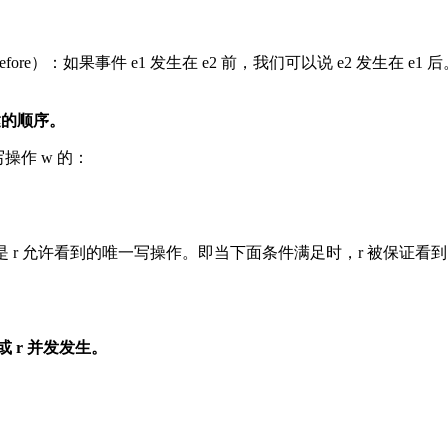
）：如果事件 e1 发生在 e2 前，我们可以说 e2 发生在 e1 后。如
达的顺序。
操作 w 的：
w 是 r 允许看到的唯一写操作。即当下面条件满足时，r 被保证看到 
 r 并发发生。