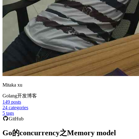
Mitaka xu
Golang开发博客
149
posts
24
categories
5
tags
GitHub
Go的concurrency之Memory model