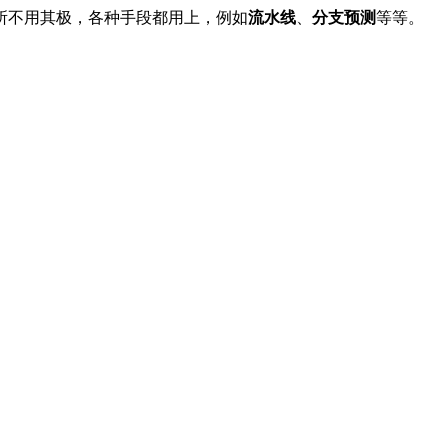
所不用其极，各种手段都用上，例如
流水线
、
分支预测
等等。