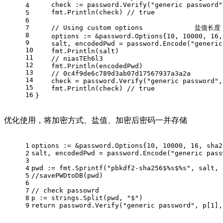
    check := password.Verify(
"generic password"
4
    fmt.Println(check) 
// true
5
6
7
// Using cu
8
    options := &password.Options{
10
, 
10000
, 
16
,
9
    salt, encodedPwd = password.Encode(
"generic
10
    fmt.Println(salt)
11
// niasTEh6l3
12
    fmt.Println(encodedPwd)
13
// 0c4f9de6c789d3ab07d17567937a3a2a
14
    check = password.Verify(
"generic password"
,
15
    fmt.Println(check) 
// true
16
}
优化使用，将加密方式、盐值、加密后密码一并存储
1
options := &password.Options{
10
, 
10000
, 
16
, sha2
2
salt, encodedPwd = password.Encode(
"generic pass
3
4
pwd := fmt.Sprintf(
"pbkdf2-sha256$%s$%s"
, salt, 
5
//savePWDtoDB(pwd)
6
7
// check passowrd
8
p := strings.Split(pwd, 
"$"
)
9
return
 password.Verify(
"generic password"
, p[
1
],