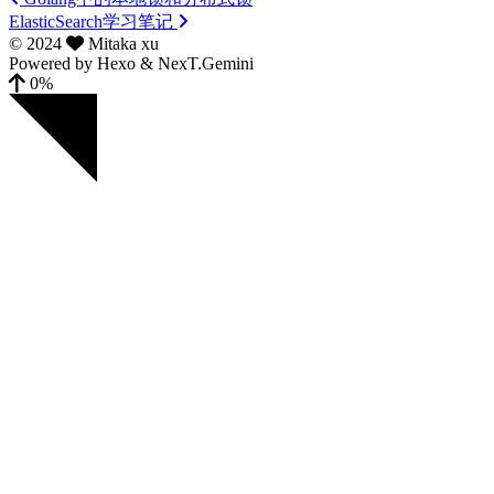
ElasticSearch学习笔记
©
2024
Mitaka xu
Powered by
Hexo
&
NexT.Gemini
0%