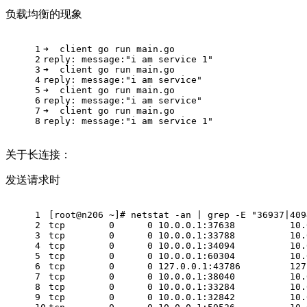
负载均衡的现象
1
➜  client go run main.go
2
reply: message:"i am service 1"
3
➜  client go run main.go
4
reply: message:"i am service"
5
➜  client go run main.go
6
reply: message:"i am service"
7
➜  client go run main.go
8
reply: message:"i am service 1"
关于长连接：
发送请求时
1
[root@n206 ~]# netstat -an | grep -E "36937|409
2
tcp        0      0 10.0.0.1:37638          10.
3
tcp        0      0 10.0.0.1:33788          10.
4
tcp        0      0 10.0.0.1:34094          10.
5
tcp        0      0 10.0.0.1:60304          10.
6
tcp        0      0 127.0.0.1:43786         127
7
tcp        0      0 10.0.0.1:38040          10.
8
tcp        0      0 10.0.0.1:33284          10.
9
tcp        0      0 10.0.0.1:32842          10.