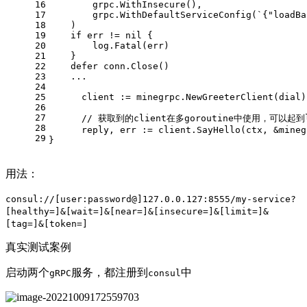
16
        grpc.WithInsecure(),
17
        grpc.WithDefaultServiceConfig(
`{"loadBa
18
    )
19
if
 err != 
nil
 {
20
        log.Fatal(err)
21
    }
22
defer
 conn.Close()
23
    ...
24
25
      client := minegrpc.NewGreeterClient(dial)
26
27
// 获取到的client在多goroutine中使用，可以起
28
      reply, err := client.SayHello(ctx, &mineg
29
}
用法：
consul://[user:password@]127.0.0.127:8555/my-service?
[healthy=]&[wait=]&[near=]&[insecure=]&[limit=]&
[tag=]&[token=]
真实测试案例
启动两个
服务，都注册到
中
gRPC
consul