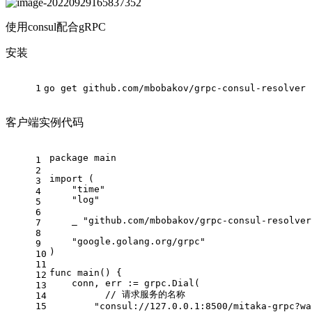
使用consul配合gRPC
安装
1
go get github.com/mbobakov/grpc-consul-resolver
客户端实例代码
package
 main
1
2
import
 (
3
"time"
4
"log"
5
6
    _ 
"github.com/mbobakov/grpc-consul-resolver
7
8
"google.golang.org/grpc"
9
)
10
11
func
main
()
 {
12
    conn, err := grpc.Dial(
13
// 请求服务的名称
14
15
"consul://127.0.0.1:8500/mitaka-grpc?wa