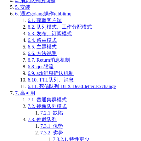
4.
消息队列的问题
5.
安装
6.
通过golang操作rabbitmq
6.1.
获取客户端
6.2.
队列模式、工作分配模式
6.3.
发布、订阅模式
6.4.
路由模式
6.5.
主题模式
6.6.
方法说明
6.7.
Return消息机制
6.8.
qos限流
6.9.
ack消息确认机制
6.10.
TTL队列、消息
6.11.
死信队列 DLX Dead-letter-Exchange
7.
高可用
7.1.
普通集群模式
7.2.
镜像队列模式
7.2.1.
缺陷
7.3.
仲裁队列
7.3.1.
优势
7.3.2.
劣势
7.3.2.1.
特性更少