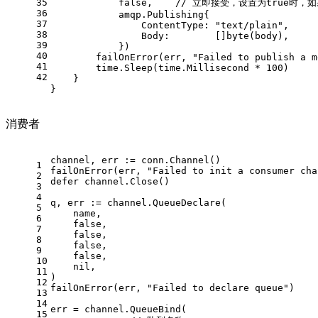
35
false
,    
// 立即接受，设置为true时
36
            amqp.Publishing{
37
                ContentType: 
"text/plain"
,
38
                Body:        []
byte
(body),
39
            })
40
        failOnError(err, 
"Failed to publish a m
41
        time.Sleep(time.Millisecond * 
100
)
42
    }
}
消费者
channel, err := conn.Channel()
1
failOnError(err, 
"Failed to init a consumer cha
2
defer
 channel.Close()
3
4
q, err := channel.QueueDeclare(
5
    name,
6
false
,
7
false
,
8
false
,
9
false
,
10
nil
,
11
)
12
failOnError(err, 
"Failed to declare queue"
)
13
14
err = channel.QueueBind(
15