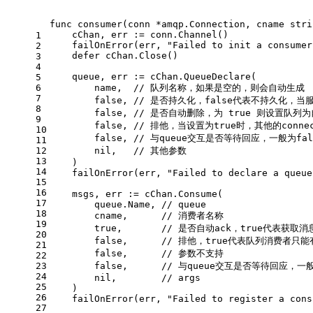
func
consumer
(conn *amqp.Connection, cname 
stri
    cChan, err := conn.Channel()
1
    failOnError(err, 
"Failed to init a consumer
2
defer
 cChan.Close()
3
4
    queue, err := cChan.QueueDeclare(
5
6
        name,  
// 队列名称，如果是空的，则会自动生成
7
false
, 
// 是否持久化，false代表不持久化，
8
false
, 
// 是否自动删除，为 true 则设置
9
false
, 
// 排他，当设置为true时，其他的co
10
false
, 
// 与queue交互是否等待回应，一般为fal
11
12
nil
,   
// 其他参数
13
    )
14
    failOnError(err, 
"Failed to declare a queue
15
16
    msgs, err := cChan.Consume(
17
        queue.Name, 
// queue
18
        cname,      
// 消费者名称
19
true
,       
// 是否自动ack，true代表获取消
20
false
,      
// 排他，true代表队列消费者只能
21
false
,      
// 参数不支持
22
23
false
,      
// 与queue交互是否等待回应，一般
24
nil
,        
// args
25
    )
26
    failOnError(err, 
"Failed to register a cons
27