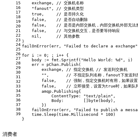
15
    exchange, 
// 交换机名称
16
"fanout"
, 
// 交换机类型
17
true
,     
// 是否持久化
18
false
,    
// 是否自动删除
19
false
,    
// 是否是内部交换机，内部交换机外部无法
20
21
false
,    
// 与交换机交互，是否要等待响应
22
nil
,      
// 其他参数
23
)
24
failOnError(err, 
"Failed to declare a exchange"
25
26
for
 i := 
0
; ; i++ {
27
    body := fmt.Sprintf(
"Hello World: %d"
, i)
28
    err = pChan.Publish(
29
        exchange, 
// 指定交换机 // 发送到交换机
30
""
,       
// 不指定队列名称，fanout下发送
31
false
,    
// 强制，指定交换机时有用，如果设置为
32
33
false
,    
// 立即接受，设置为true时，如果
34
        amqp.Publishing{
35
            ContentType: 
"text/plain"
,
36
            Body:        []
byte
(body),
37
        })
38
    failOnError(err, 
"Failed to publish a messa
39
    time.Sleep(time.Millisecond * 
100
)
}
消费者