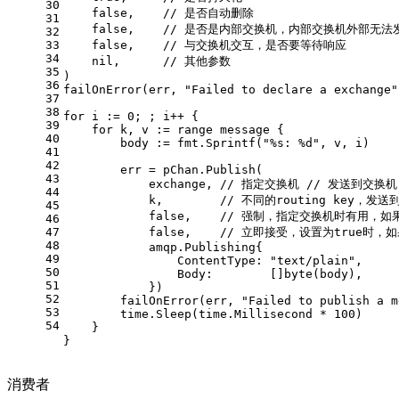
30
false
,    
// 是否自动删除
31
false
,    
// 是否是内部交换机，内部交换机外部无法
32
33
false
,    
// 与交换机交互，是否要等待响应
34
nil
,      
// 其他参数
35
)
36
failOnError(err, 
"Failed to declare a exchange"
37
38
for
 i := 
0
; ; i++ {
39
for
 k, v := 
range
 message {
40
        body := fmt.Sprintf(
"%s: %d"
, v, i)
41
42
        err = pChan.Publish(
43
            exchange, 
// 指定交换机 // 发送到交换机
44
            k,        
// 不同的routing key，发
45
false
,    
// 强制，指定交换机时有用，如果
46
47
false
,    
// 立即接受，设置为true时
48
            amqp.Publishing{
49
                ContentType: 
"text/plain"
,
50
                Body:        []
byte
(body),
51
            })
52
        failOnError(err, 
"Failed to publish a m
53
        time.Sleep(time.Millisecond * 
100
)
54
    }
}
消费者