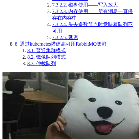
7.3.2.2.
磁盘使用——写入放大
7.3.2.3.
内存使用——所有消息一直保
存在内存中
7.3.2.4.
失去多数节点时意味着队列不
可用
7.3.2.5.
延迟
8.
通过kubernetes搭建高可用RabbitMQ集群
8.1.
普通集群模式
8.2.
镜像队列模式
8.3.
仲裁队列