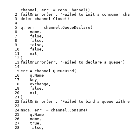
1
channel, err := conn.Channel()
2
failOnError(err, 
"Failed to init a consumer cha
3
defer
 channel.Close()
4
5
q, err := channel.QueueDeclare(
6
    name,
7
false
,
8
false
,
9
false
,
10
false
,
11
nil
,
12
)
13
failOnError(err, 
"Failed to declare a queue"
)
14
15
err = channel.QueueBind(
16
    q.Name,
17
    key,
18
    exchange,
19
false
,
20
nil
,
21
)
22
failOnError(err, 
"Failed to bind a queue with e
23
24
msgs, err := channel.Consume(
25
    q.Name,
26
    name,
27
true
,
28
false
,