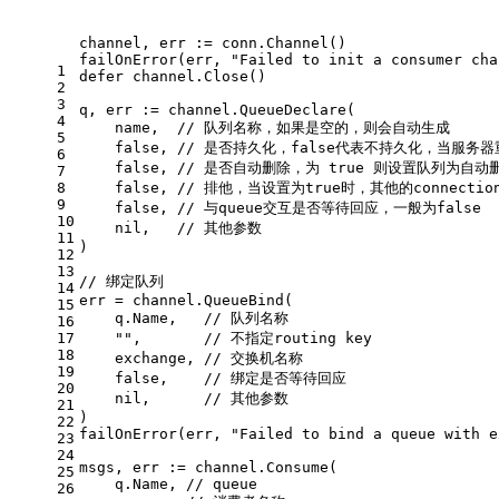
channel, err := conn.Channel()
failOnError(err, 
"Failed to init a consumer cha
1
defer
 channel.Close()
2
3
q, err := channel.QueueDeclare(
4
    name,  
// 队列名称，如果是空的，则会自动生成
5
false
, 
// 是否持久化，false代表不持久化，当服务
6
false
, 
// 是否自动删除，为 true 则设置队列为
7
8
false
, 
// 排他，当设置为true时，其他的conne
9
false
, 
// 与queue交互是否等待回应，一般为false
10
nil
,   
// 其他参数
11
)
12
13
// 绑定队列
14
err = channel.QueueBind(
15
    q.Name,   
// 队列名称
16
17
""
,       
// 不指定routing key
18
    exchange, 
// 交换机名称
19
false
,    
// 绑定是否等待回应
20
nil
,      
// 其他参数
21
)
22
failOnError(err, 
"Failed to bind a queue with e
23
24
msgs, err := channel.Consume(
25
    q.Name, 
// queue
26