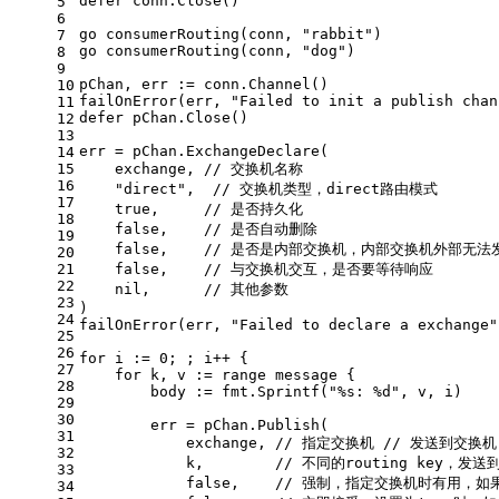
defer
 conn.Close()
5
6
go
 consumerRouting(conn, 
"rabbit"
)
7
go
 consumerRouting(conn, 
"dog"
)
8
9
pChan, err := conn.Channel()
10
failOnError(err, 
"Failed to init a publish chan
11
defer
 pChan.Close()
12
13
err = pChan.ExchangeDeclare(
14
15
    exchange, 
// 交换机名称
16
"direct"
,  
// 交换机类型，direct路由模式
17
true
,     
// 是否持久化
18
false
,    
// 是否自动删除
19
false
,    
// 是否是内部交换机，内部交换机外部无法
20
21
false
,    
// 与交换机交互，是否要等待响应
22
nil
,      
// 其他参数
23
)
24
failOnError(err, 
"Failed to declare a exchange"
25
26
for
 i := 
0
; ; i++ {
27
for
 k, v := 
range
 message {
28
        body := fmt.Sprintf(
"%s: %d"
, v, i)
29
30
        err = pChan.Publish(
31
            exchange, 
// 指定交换机 // 发送到交换机
32
            k,        
// 不同的routing key，发
33
false
,    
// 强制，指定交换机时有用，如果
34