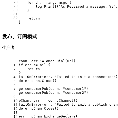
28
for
 d := 
range
 msgs {
29
        log.Printf(
"%s Received a message: %s"
,
30
    }
31
32
return
}
发布、订阅模式
生产者
conn, err := amqp.Dial(url)
if
 err != 
nil
 {
1
return
2
}
3
failOnError(err, 
"Failed to init a connection"
)
4
defer
 conn.Close()
5
6
go
 consumerPub(conn, 
"consumer1"
)
7
go
 consumerPub(conn, 
"consumer2"
)
8
9
pChan, err := conn.Channel()
10
failOnError(err, 
"Failed to init a publish chan
11
defer
 pChan.Close()
12
13
err = pChan.ExchangeDeclare(
14