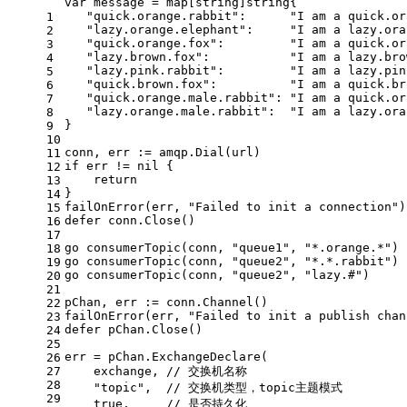
var
 message = 
map
[
string
]
string
{
"quick.orange.rabbit"
:      
"I am a quick.or
1
"lazy.orange.elephant"
:     
"I am a lazy.ora
2
"quick.orange.fox"
:         
"I am a quick.or
3
"lazy.brown.fox"
:           
"I am a lazy.bro
4
"lazy.pink.rabbit"
:         
"I am a lazy.pin
5
"quick.brown.fox"
:          
"I am a quick.br
6
"quick.orange.male.rabbit"
: 
"I am a quick.or
7
"lazy.orange.male.rabbit"
:  
"I am a lazy.ora
8
}
9
10
conn, err := amqp.Dial(url)
11
if
 err != 
nil
 {
12
return
13
}
14
failOnError(err, 
"Failed to init a connection"
)
15
defer
 conn.Close()
16
17
go
 consumerTopic(conn, 
"queue1"
, 
"*.orange.*"
)
18
go
 consumerTopic(conn, 
"queue2"
, 
"*.*.rabbit"
)
19
go
 consumerTopic(conn, 
"queue2"
, 
"lazy.#"
)
20
21
pChan, err := conn.Channel()
22
failOnError(err, 
"Failed to init a publish chan
23
defer
 pChan.Close()
24
25
err = pChan.ExchangeDeclare(
26
27
    exchange, 
// 交换机名称
28
"topic"
,  
// 交换机类型，topic主题模式
29
true
,     
// 是否持久化