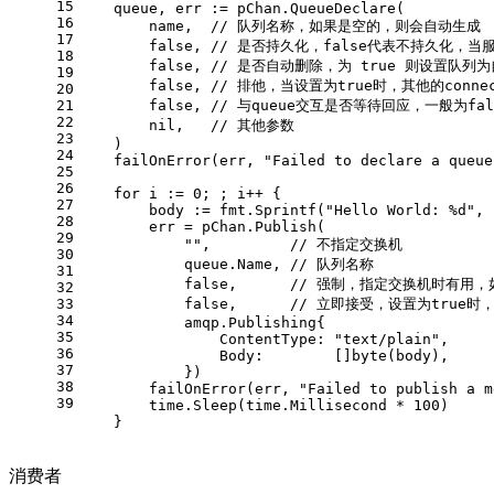
15
    queue, err := pChan.QueueDeclare(
16
        name,  
// 队列名称，如果是空的，则会自动生成
17
false
, 
// 是否持久化，false代表不持久化，
18
false
, 
// 是否自动删除，为 true 则设置
19
false
, 
// 排他，当设置为true时，其他的con
20
21
false
, 
// 与queue交互是否等待回应，一般为fal
22
nil
,   
// 其他参数
23
    )
24
    failOnError(err, 
"Failed to declare a queue
25
26
for
 i := 
0
; ; i++ {
27
        body := fmt.Sprintf(
"Hello World: %d"
, 
28
        err = pChan.Publish(
29
""
,         
// 不指定交换机
30
            queue.Name, 
// 队列名称
31
false
,      
// 强制，指定交换机时有用，如
32
33
false
,      
// 立即接受，设置为true
34
            amqp.Publishing{
35
                ContentType: 
"text/plain"
,
36
                Body:        []
byte
(body),
37
            })
38
        failOnError(err, 
"Failed to publish a m
39
        time.Sleep(time.Millisecond * 
100
)
    }
消费者