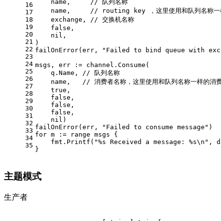
    name,     
// 队列名称
16
    name,     
// routing key ，这里使用和队列名称一
17
18
    exchange, 
// 交换机名称
19
false
,
20
nil
,
21
)
22
failOnError(err, 
"Failed to bind queue with exc
23
24
msgs, err := channel.Consume(
25
    q.Name, 
// 队列名称
26
    name,   
// 消费者名称，这里使用和队列名称一样的消
27
true
,
28
false
,
29
false
,
30
false
,
31
nil
)
32
failOnError(err, 
"Failed to consume message"
)
33
for
 m := 
range
 msgs {
34
    fmt.Printf(
"%s Received a message: %s\n"
, d
35
}
主题模式
生产者