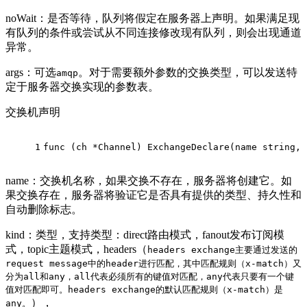
noWait：是否等待，队列将假定在服务器上声明。如果满足现
有队列的条件或尝试从不同连接修改现有队列，则会出现通道
异常。
args：可选
。对于需要额外参数的交换类型，可以发送特
amqp
定于服务器交换实现的参数表。
交换机声明
1
func
(ch *Channel)
 ExchangeDeclare(name 
string
, 
name：交换机名称，如果交换不存在，服务器将创建它。如
果交换存在，服务器将验证它是否具有提供的类型、持久性和
自动删除标志。
kind：类型，支持类型：direct路由模式，fanout发布订阅模
式，topic主题模式，headers（
headers exchange主要通过发送的
request message中的header进行匹配，其中匹配规则（x-match）又
分为all和any，all代表必须所有的键值对匹配，any代表只要有一个键
值对匹配即可。headers exchange的默认匹配规则（x-match）是
），
any。