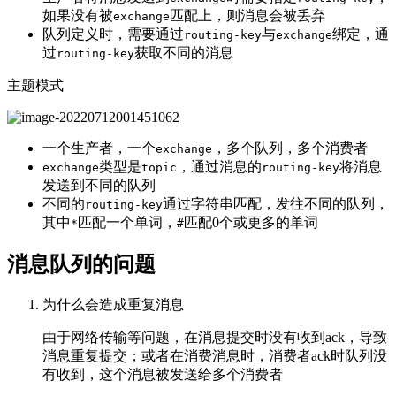
如果没有被
匹配上，则消息会被丢弃
exchange
队列定义时，需要通过
与
绑定，通
routing-key
exchange
过
获取不同的消息
routing-key
主题模式
一个生产者，一个
，多个队列，多个消费者
exchange
类型是
，通过消息的
将消息
exchange
topic
routing-key
发送到不同的队列
不同的
通过字符串匹配，发往不同的队列，
routing-key
其中
匹配一个单词，
匹配0个或更多的单词
*
#
消息队列的问题
为什么会造成重复消息
由于网络传输等问题，在消息提交时没有收到ack，导致
消息重复提交；或者在消费消息时，消费者ack时队列没
有收到，这个消息被发送给多个消费者