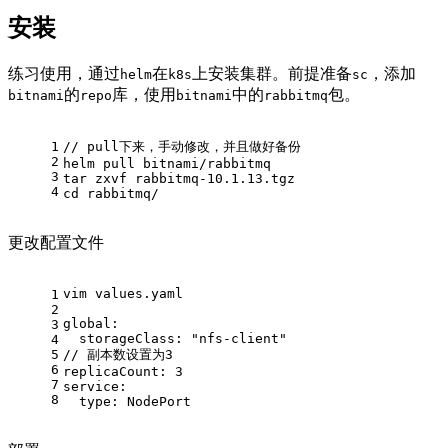
安装
练习使用，通过
在
上安装集群。前提准备
，添加
helm
k8s
sc
的
库，使用
中的
包。
bitnami
repo
bitnami
rabbitmq
1
// pull下来，手动修改，并且做好备份
2
helm pull bitnami/rabbitmq 
3
tar zxvf rabbitmq-10.1.13.tgz
4
cd rabbitmq/
更改配置文件
vim values.yaml
1
2
global:
3
  storageClass: "nfs-client"
4
5
// 副本数设置为3
6
replicaCount: 3    
7
service:
8
  type: NodePort