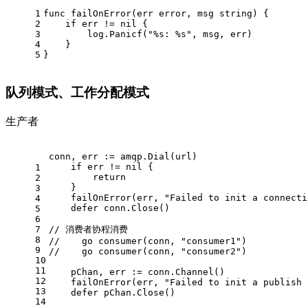
1
func
failOnError
(err 
error
, msg 
string
)
 {
2
if
 err != 
nil
 {
3
        log.Panicf(
"%s: %s"
, msg, err)
4
    }
5
}
队列模式、工作分配模式
生产者
conn, err := amqp.Dial(url)
if
 err != 
nil
 {
1
return
2
    }
3
    failOnError(err, 
"Failed to init a connecti
4
defer
 conn.Close()
5
6
7
// 消费者协程消费
8
//    go consumer(conn, "consumer1")
9
//    go consumer(conn, "consumer2")
10
11
    pChan, err := conn.Channel()
12
    failOnError(err, 
"Failed to init a publish 
13
defer
 pChan.Close()
14