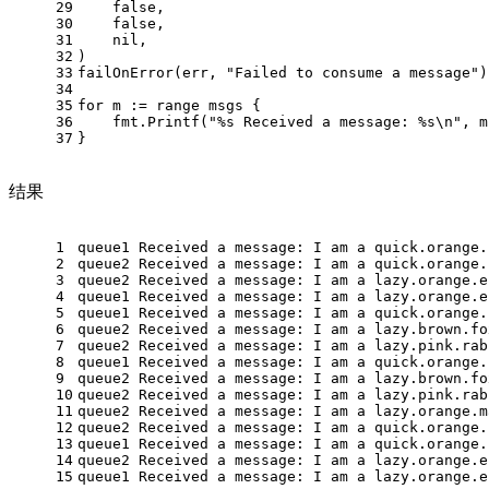
29
false
,
30
false
,
31
nil
,
32
)
33
failOnError(err, 
"Failed to consume a message"
)
34
35
for
 m := 
range
 msgs {
36
    fmt.Printf(
"%s Received a message: %s\n"
, m
37
}
结果
1
queue1 Received a message: I am a quick.orange.
2
queue2 Received a message: I am a quick.orange.
3
queue2 Received a message: I am a lazy.orange.e
4
queue1 Received a message: I am a lazy.orange.e
5
queue1 Received a message: I am a quick.orange.
6
queue2 Received a message: I am a lazy.brown.fo
7
queue2 Received a message: I am a lazy.pink.rab
8
queue1 Received a message: I am a quick.orange.
9
queue2 Received a message: I am a lazy.brown.fo
10
queue2 Received a message: I am a lazy.pink.rab
11
queue2 Received a message: I am a lazy.orange.m
12
queue2 Received a message: I am a quick.orange.
13
queue1 Received a message: I am a quick.orange.
14
queue2 Received a message: I am a lazy.orange.e
15
queue1 Received a message: I am a lazy.orange.e