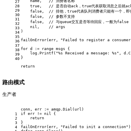
    name,   
// 消费者名称
27
28
true
,   
// 是否自动ack，true代表获取消息之后就ac
29
false
,  
// 排他，true代表队列消费者只能有一个，即使
30
false
,  
// 参数不支持
31
false
,  
// 与queue交互是否等待回应，一般为false
32
nil
,    
// args
33
)
34
35
failOnError(err, 
"Failed to register a consumer
36
37
for
 d := 
range
 msgs {
38
    log.Printf(
"%s Received a message: %s"
, d.C
39
}
40
return
路由模式
生产者
conn, err := amqp.Dial(url)
if
 err != 
nil
 {
1
return
2
}
3
failOnError(err, 
"Failed to init a connection"
)
4