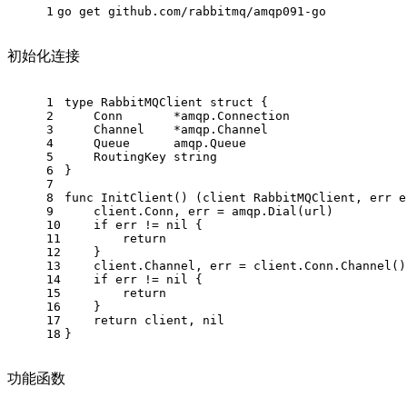
1
go get github.com/rabbitmq/amqp091-go
初始化连接
1
type
 RabbitMQClient 
struct
 {
2
    Conn       *amqp.Connection
3
    Channel    *amqp.Channel
4
    Queue      amqp.Queue
5
    RoutingKey 
string
6
}
7
8
func
InitClient
()
 (client RabbitMQClient, err 
e
9
    client.Conn, err = amqp.Dial(url)
10
if
 err != 
nil
 {
11
return
12
    }
13
    client.Channel, err = client.Conn.Channel()
14
if
 err != 
nil
 {
15
return
16
    }
17
return
 client, 
nil
18
}
功能函数