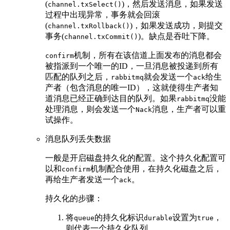
(
)，然后发送消息，如果发送
channel.txSelect()
过程中出现异常，事务就会回滚
(
)，如果发送成功，则提交
channel.txRollback()
事务(
)。缺点是吞吐下降。
channel.txCommit()
机制，所有在该信道上面发布的消息都会
confirm
被指派到一个唯一的ID，一旦消息被投递到所有
匹配的队列之后，
就会发送一个
给生
rabbitmq
ack
产者（包含消息的唯一ID），这就使得生产者知
道消息已经正确到达目的队列。如果
没能
rabbitmq
处理消息，则会发送一个
消息，生产者可以重
Nack
试操作。
消息队列丢失数据
一般是开启磁盘持久化的配置。这个持久化配置可
以和
机制配合使用，在持久化磁盘之后，
confirm
再给生产者发送一个
。
ack
持久化的步骤：
将
的持久化标识
设置为
，
queue
durable
true
则代表一个持久化队列