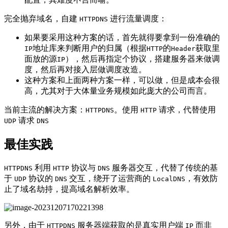
完全抛弃域名，自建
进行流量调度：
HTTPDNS
如果要采用这种方案的话，首先就得要拿到一份准确的
地址库来判断用户的归属（根据
的
获取里
IP
HTTP
Header
面放的源
），然后再指定个协议，搭建服务器来做调
IP
度，然后再对接入层做调度改造。
这种方案和上面两种方案一样，可以做，但是成本会很
高，尤其对于大体量业务规模如此庞大的公司而言。
当前主流的解决方案：
。使用
请求，代替使用
HTTPDNS
HTTP
请求
UDP
DNS
最佳实践
利用
协议与
服务器交互，代替了传统的基
HTTPDNS
HTTP
DNS
于
协议的
交互，绕开了运营商的
，有效防
UDP
DNS
LocalDNS
止了域名劫持，提高域名解析效率。
另外，由于
服务器端获取的是真实用户端
而非
HTTPDNS
IP