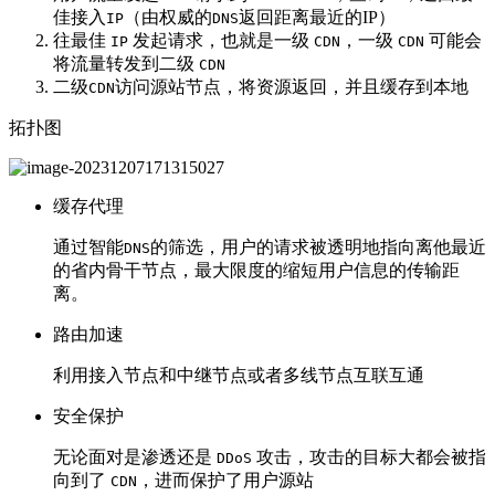
佳接入
（由权威的
返回距离最近的IP）
IP
DNS
往最佳
发起请求，也就是一级
，一级
可能会
IP
CDN
CDN
将流量转发到二级
CDN
二级
访问源站节点，将资源返回，并且缓存到本地
CDN
拓扑图
缓存代理
通过智能
的筛选，用户的请求被透明地指向离他最近
DNS
的省内骨干节点，最大限度的缩短用户信息的传输距
离。
路由加速
利用接入节点和中继节点或者多线节点互联互通
安全保护
无论面对是渗透还是
攻击，攻击的目标大都会被指
DDoS
向到了
，进而保护了用户源站
CDN