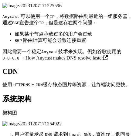
可以使用一个
，将数据路由到最近的一组服务器，
Anycast
IP
通过
宣告这个
，但是这存在两个问题：
BGP
IP
如果某个节点承载过多的用户会过载
路由计算可能会导致连接重置
BGP
因此需要一个稳定
技术来实现。例如谷歌使用的
Anycast
：
How Anycast makes DNS resolve faster
8.8.8.8
CDN
使用
+
缓存静态图片等资源，让终端访问更快。
HTTPDNS
CDN
系统架构
架构图
用户流量发起
请求到
，查询
，返回最
DNS
Loacl DNS
IP