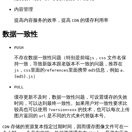
内容管理
提高内容服务的效率，提高
的缓存利用率
CDN
数据一致性
PUSH
不存在数据一致性问题（特别是前端
，
文件名保
js
css
持一致，导致新版本跟老版本不一致的问题，推荐在
，
里面的
里面携带
信息，例如
js
css
references
md5
a.
）
{md5}.js
PULL
缓存更新不及时，数据一致性问题，可设置缓存的失效
时间，可以达到最终一致性。如果用户对一致性要求比
较高也可以使用
的技术，也可以每次上传
?version=xxx
图片返回的
是不同的方式来代替版本号。
url
存储的资源复本指定过期时间，因而缓存图像文件可在一
CDN