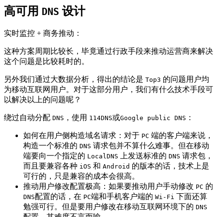
高可用
设计
DNS
实时监控 + 商务推动：
这种方案周期比较长，毕竟通过行政手段来推动运营商来解决
这个问题是比较耗时的。
另外我们通过大数据分析，得出的结论是
的问题用户均
Top3
为移动互联网用户。对于这部分用户，我们有什么技术手段可
以解决以上的问题呢？
绕过自动分配
，使用
或
：
DNS
114DNS
Google public DNS
如何在用户侧构造域名请求：对于
端的客户端来说，
PC
构造一个标准的
请求包并不算什么难事。但在移动
DNS
端要向一个指定的
上发送标准的
请求包，
LocalDNS
DNS
而且要兼容各种
和
的版本的话，技术上是
iOS
Android
可行的，只是兼容的成本会很高。
推动用户修改配置极高：如果要推动用户手动修改
的
PC
配置的话，在
端和手机客户端的
下面还算
DNS
PC
Wi-Fi
勉强可行。但是要用户修改在移动互联网环境下的
DNS
配置，其难度不言而喻。