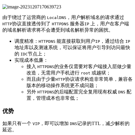
由于绕过了运营商的
，用户解析域名的请求通过
LocalDNS
协议直接透传到了
服务器
上，用户在客户端
HTTP
HTTPDNS
IP
的域名解析请求将不会遭受到域名解析异常的困扰。
调度精准：
能直接获取到用户
，通过结合
HTTPDNS
IP
IP
地址库以及测速系统，可以保证将用户引导到访问最快
的
节点上；
IDC
实现成本低廉：
接入
的业务仅需要对客户端接入层做少量
HTTPDNS
改造，无需用户手机进行
或越狱；
root
而且由于少量
协议请求构造非常简单，兼容各
HTTP
版本的移动操作系统更不成问题；
另外
的后端配置完全复用现有权威
配
HTTPDNS
DNS
置，管理成本也非常低；
优势
如果只有一个
，即可以增加
记录的TTL，减少解析的
VIP
DNS
延迟。