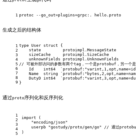
1
protoc --go_out=plugins=grpc:. hello.proto
生成之后的结构体
type
 User 
struct
 {
1
    state         protoimpl.MessageState
2
    sizeCache     protoimpl.SizeCache
3
    unknownFields protoimpl.UnknownFields
4
5
// 可被外部访问的参数有两个tag，一个是protobuf，另一个是j
6
    Id    
int64
`protobuf:"varint,1,opt,name=id
7
    Name  
string
`protobuf:"bytes,2,opt,name=nam
8
    DutyD 
int64
`protobuf:"varint,3,opt,name=du
9
}
通过
序列化和反序列化
proto
1
import
 (
2
"encoding/json"
3
    userpb 
"gostudy/proto/gen/go"
// 通过proto
4
)
5