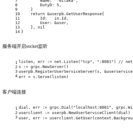
7
        Name:  
"mitaka"
,
8
        DutyD: 
5
,
9
    }
10
return
 &userpb.GetUserResponse{
11
        Id:   in.Id,
12
        User: &user,
13
    }, 
nil
14
}
服务端开启socket监听
listen, err := net.Listen(
"tcp"
, 
":8081"
) 
// ne
1
s := grpc.NewServer()                           
2
3
userpb.RegisterUserServiceServer(s, &userservice
4
err = s.Serve(listen)                           
客户端连接
dial, err := grpc.Dial(
"localhost:8081"
, grpc.Wi
1
2
userclient := userpb.NewUserServiceClient(dial) 
3
user, err := userclient.GetUser(context.Backgrou