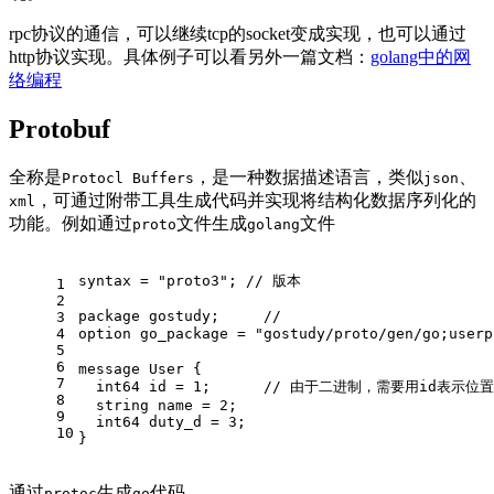
rpc协议的通信，可以继续tcp的socket变成实现，也可以通过
http协议实现。具体例子可以看另外一篇文档：
golang中的网
络编程
Protobuf
全称是
，是一种数据描述语言，类似
、
Protocl Buffers
json
，可通过附带工具生成代码并实现将结构化数据序列化的
xml
功能。例如通过
文件生成
文件
proto
golang
syntax = 
"proto3"
; 
// 版本
1
2
package
 gostudy;     
// 
3
4
option go_package = 
"gostudy/proto/gen/go;userp
5
6
message User {
7
int64
 id = 
1
;      
// 由于二进制，需要用id表示位置
8
string
 name = 
2
;
9
int64
 duty_d = 
3
;
10
}
通过
生成
代码
protoc
go