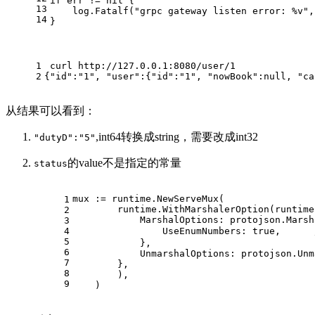
if
 err != 
nil
 {
13
    log.Fatalf(
"grpc gateway listen error: %v"
,
14
}
1
 curl http://127.0.0.1:8080/user/1
2
{"id":"1", "user":{"id":"1", "nowBook":null, "ca
从结果可以看到：
,int64转换成string，需要改成int32
"dutyD":"5"
的value不是指定的常量
status
mux := runtime.NewServeMux(
1
        runtime.WithMarshalerOption(runtime
2
            MarshalOptions: protojson.Marsh
3
4
                UseEnumNumbers: 
true
,      
5
            },
6
            UnmarshalOptions: protojson.Unm
7
        },
8
        ),
9
    )