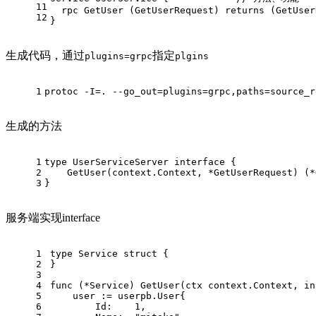
11
rpc
 GetUser (GetUserRequest) 
returns
 (GetUser
12
}
生成代码，通过
指定
plugins=grpc
plgins
1
protoc -I=. --go_out=plugins=grpc,paths=source_r
生成的方法
1
type
 UserServiceServer 
interface
 {
2
    GetUser(context.Context, *GetUserRequest) (*
3
}
服务端实现interface
1
type
 Service 
struct
 {
2
}
3
4
func
(*Service)
 GetUser(ctx context.Context, in
5
    user := userpb.User{
6
        Id:    
1
,