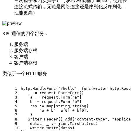
三次握手和四次挥手）（gRPC框架基于http2.0，使用长
连接流式传输，无论是网络连接还是序列化反序列化，
性能更高）
RPC通信的四个部分：
服务端
服务端存根
客户端
客户端存根
类似于一个HTTP服务
1
http.HandleFunc(
"/hello"
, 
func
(writer http.Resp
2
    _ = request.ParseForm()
3
    a := request.Form[
"a"
]
4
    b := request.Form[
"b"
]
5
    res := 
map
[
string
]
string
{
6
"a + b"
: a[
0
] + b[
0
],
7
    }
8
   writer.Header().Add(
"content-type"
, 
"applica
9
    datas, _ := json.Marshal(res)
10
    writer.Write(datas)