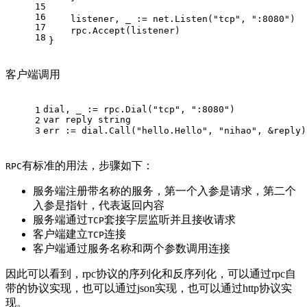
15
16
    listener, _ := net.Listen(
"tcp"
, 
":8080"
17
    rpc.Accept(listener)
18
}
客户端调用
dial, _ := rpc.Dial(
"tcp"
, 
":8080"
)
1
var
 reply 
string
2
3
err := dial.Call(
"hello.Hello"
, 
"nihao"
, &reply)
有标准的用法，步骤如下：
RPC
服务端注册带名称的服务，第一个入参是请求，第二个
入参是指针，代表返回内容
服务端通过
套接字层监听并且接收请求
TCP
客户端建立
连接
TCP
客户端通过服务名称和两个参数调用连接
因此可以看到，rpc协议的序列化和反序列化，可以通过rpc自
带的协议实现，也可以通过json实现，也可以通过http协议实
现。