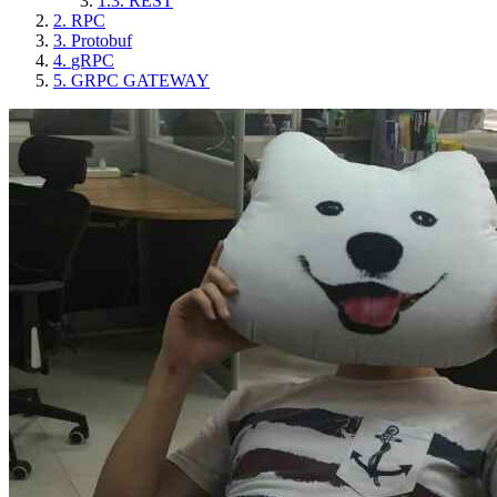
1.3.
REST
2.
RPC
3.
Protobuf
4.
gRPC
5.
GRPC GATEWAY