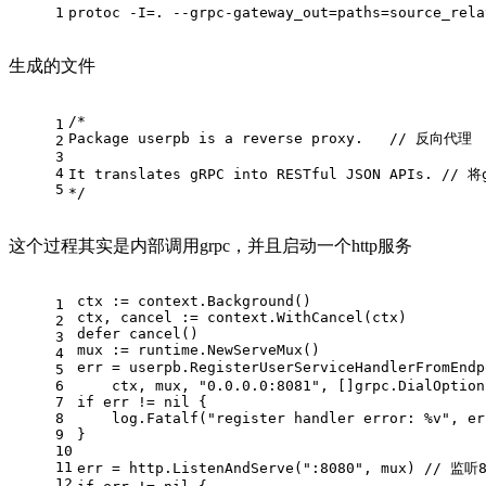
1
protoc -I=. --grpc-gateway_out=paths=source_rela
生成的文件
/*
1
Package userpb is a reverse proxy.   // 反向代理
2
3
4
It translates gRPC into RESTful JSON APIs. //
5
*/
这个过程其实是内部调用grpc，并且启动一个http服务
ctx := context.Background()
1
ctx, cancel := context.WithCancel(ctx)
2
defer
 cancel()
3
mux := runtime.NewServeMux()
4
err = userpb.RegisterUserServiceHandlerFromEndp
5
6
    ctx, mux, 
"0.0.0.0:8081"
, []grpc.DialOption
7
if
 err != 
nil
 {
8
    log.Fatalf(
"register handler error: %v"
, er
9
}
10
11
err = http.ListenAndServe(
":8080"
, mux) 
// 监听
12