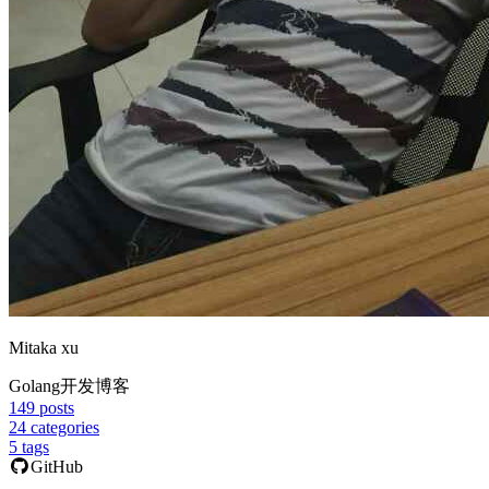
Mitaka xu
Golang开发博客
149
posts
24
categories
5
tags
GitHub