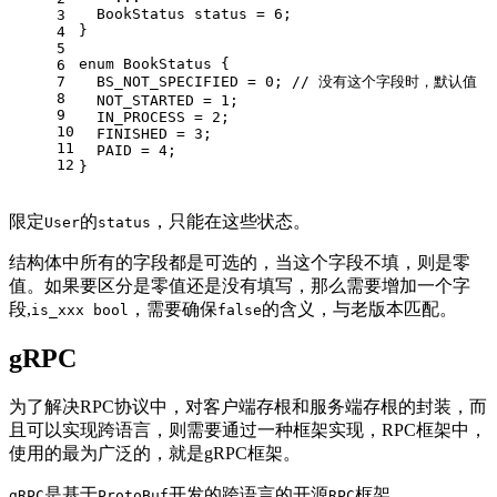
  BookStatus status = 
6
;
3
}
4
5
enum 
BookStatus
 {
6
7
  BS_NOT_SPECIFIED = 
0
; 
// 没有这个字段时，默认值
8
  NOT_STARTED = 
1
;
9
  IN_PROCESS = 
2
;
10
  FINISHED = 
3
;
11
  PAID = 
4
;
12
}
限定
的
，只能在这些状态。
User
status
结构体中所有的字段都是可选的，当这个字段不填，则是零
值。如果要区分是零值还是没有填写，那么需要增加一个字
段,
，需要确保
的含义，与老版本匹配。
is_xxx bool
false
gRPC
为了解决RPC协议中，对客户端存根和服务端存根的封装，而
且可以实现跨语言，则需要通过一种框架实现，RPC框架中，
使用的最为广泛的，就是gRPC框架。
是基于
开发的跨语言的开源
框架。
gRPC
ProtoBuf
RPC