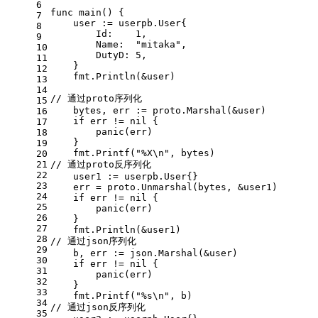
6
func
main
()
 {
7
    user := userpb.User{
8
        Id:    
1
,
9
        Name:  
"mitaka"
,
10
        DutyD: 
5
,
11
    }
12
    fmt.Println(&user)
13
14
// 通过proto序列化
15
    bytes, err := proto.Marshal(&user)
16
if
 err != 
nil
 {
17
panic
(err)
18
    }
19
    fmt.Printf(
"%X\n"
, bytes)
20
21
// 通过proto反序列化
22
    user1 := userpb.User{}
23
    err = proto.Unmarshal(bytes, &user1)
24
if
 err != 
nil
 {
25
panic
(err)
26
    }
27
    fmt.Println(&user1)
28
// 通过json序列化
29
    b, err := json.Marshal(&user)
30
if
 err != 
nil
 {
31
panic
(err)
32
    }
33
    fmt.Printf(
"%s\n"
, b)
34
// 通过json反序列化
35