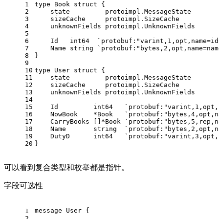
1
type
 Book 
struct
 {
2
    state         protoimpl.MessageState
3
    sizeCache     protoimpl.SizeCache
4
    unknownFields protoimpl.UnknownFields
5
6
    Id   
int64
`protobuf:"varint,1,opt,name=id
7
    Name 
string
`protobuf:"bytes,2,opt,name=nam
8
}
9
10
type
 User 
struct
 {
11
    state         protoimpl.MessageState
12
    sizeCache     protoimpl.SizeCache
13
    unknownFields protoimpl.UnknownFields
14
15
    Id         
int64
`protobuf:"varint,1,opt,
16
    NowBook    *Book   
`protobuf:"bytes,4,opt,n
17
    CarryBooks []*Book 
`protobuf:"bytes,5,rep,n
18
    Name       
string
`protobuf:"bytes,2,opt,n
19
    DutyD      
int64
`protobuf:"varint,3,opt,
20
}
可以看到复合类型和枚举都是指针。
字段可选性
message 
User
 {
1
    ...
2