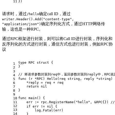
11
})
请求时，通过
确定call ID，通过
/hello
writer.Header().Add("content-type",
确定序列化方式，通过HTTP网络传
"application/json")
输，这也是一种RPC。
通过RPC框架进行封装，则可以将Call ID进行封装，序列化和
反序列化的方式进行封装，通信方式也进行封装，例如RPC协
议
type
 RPC 
struct
 {
1
}
2
3
// 将请求参数封装到req中，返回参数封装到reply中，RPC就
4
func
(r *RPC)
 Hello(req 
string
, reply *
string
) 
5
    *reply = req + req
6
return
nil
7
}
8
9
func
main
()
 {
10
11
    err := rpc.RegisterName(
"hello"
, &RPC{}) 
/
12
if
 err != 
nil
 {
13
        log.Fatal(err)
14
    }