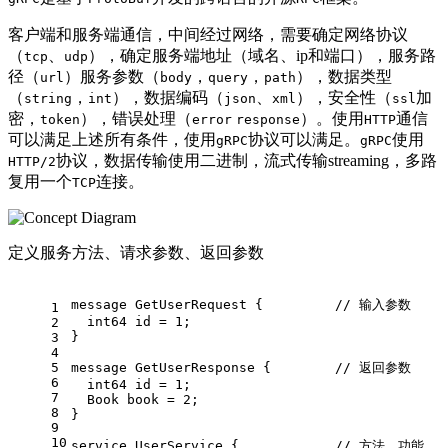
客户端和服务端通信，中间经过网络，需要确定网络协议
（
、
），确定服务端地址（域名、ip和端口），服务路
tcp
udp
径（
）服务参数（
，
，
），数据类型
url
body
query
path
（
，
），数据编码（
、
），安全性（
加
string
int
json
xml
ssl
密，
），错误处理（
）。使用
通信
token
error
response
HTTP
可以满足上述所有条件，使用
协议可以满足。
使用
gRPC
gRPC
协议，数据传输使用二进制，流式传输streaming，多路
HTTP/2
复用一个
连接。
TCP
定义服务方法、请求参数、返回参数
message 
GetUserRequest
 {         
// 输入参数
1
int64
 id = 
1
;
2
}
3
4
5
message 
GetUserResponse
 {        
// 返回参数
6
int64
 id = 
1
;
7
  Book book = 
2
;
8
}
9
10
service 
UserService
 {            
// 方法、功能