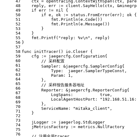
47
    ctx = opentracing.ContextWithSpan(ctx, pare
48
    reply, err := client.SayHello(ctx, &minegrp
49
if
 err != 
nil
 {
50
if
 e, ok := status.FromError(err); ok {
51
            fmt.Println(e.Code())
52
            fmt.Println(e.Message())
53
        }
54
    }
55
    fmt.Printf(
"reply: %v\n"
, reply)
56
}
57
58
func
initTracer
()
 io.Closer {
59
    cfg := jaegercfg.Configuration{
60
// 采样配置
61
        Sampler: &jaegercfg.SamplerConfig{
62
            Type:  jaeger.SamplerTypeConst,
63
            Param: 
1
,
64
        },
65
// 采样报告服务器地址
66
        Reporter: &jaegercfg.ReporterConfig{
67
            LogSpans:           
true
,
68
            LocalAgentHostPort: 
"192.168.51.16:
69
        },
70
        ServiceName: 
"mitaka_client"
,
71
    }
72
73
    jLogger := jaegerlog.StdLogger
74
    jMetricsFactory := metrics.NullFactory
75
76
// 注册全局tracer