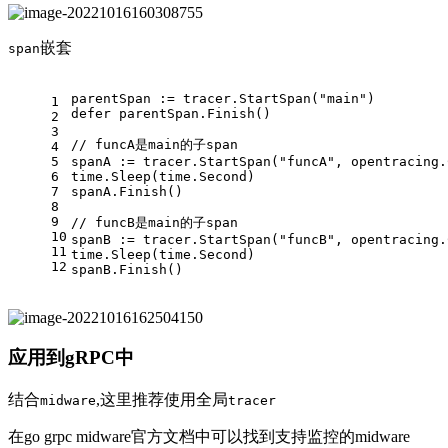
嵌套
span
parentSpan := tracer.StartSpan(
"main"
)
1
defer
 parentSpan.Finish()
2
3
// funcA是main的子span
4
5
spanA := tracer.StartSpan(
"funcA"
, opentracing.
6
time.Sleep(time.Second)
7
spanA.Finish()
8
9
// funcB是main的子span
10
spanB := tracer.StartSpan(
"funcB"
, opentracing.
11
time.Sleep(time.Second)
12
spanB.Finish()
应用到gRPC中
结合
,这里推荐使用全局
midware
tracer
在go grpc midware官方文档中可以找到支持监控的midware