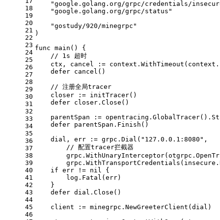
17
"google.golang.org/grpc/credentials/insecur
18
"google.golang.org/grpc/status"
19
20
"gostudy/920/minegrpc"
21
)
22
23
func
main
()
 {
24
// 1s 超时
25
    ctx, cancel := context.WithTimeout(context.
26
defer
 cancel()
27
28
// 注册全局tracer
29
    closer := initTracer()
30
defer
 closer.Close()
31
32
    parentSpan := opentracing.GlobalTracer().St
33
defer
 parentSpan.Finish()
34
35
    dial, err := grpc.Dial(
"127.0.0.1:8080"
,
36
// 配置tracer拦截器
37
38
        grpc.WithUnaryInterceptor(otgrpc.OpenTr
39
        grpc.WithTransportCredentials(insecure.
40
if
 err != 
nil
 {
41
        log.Fatal(err)
42
    }
43
defer
 dial.Close()
44
45
    client := minegrpc.NewGreeterClient(dial)
46