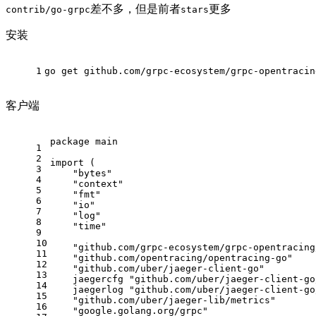
差不多，但是前者
更多
contrib/go-grpc
stars
安装
1
go
 get github.com/grpc-ecosystem/grpc-opentracin
客户端
package
 main
1
2
import
 (
3
"bytes"
4
"context"
5
"fmt"
6
"io"
7
"log"
8
"time"
9
10
"github.com/grpc-ecosystem/grpc-opentracing
11
"github.com/opentracing/opentracing-go"
12
"github.com/uber/jaeger-client-go"
13
    jaegercfg 
"github.com/uber/jaeger-client-go
14
    jaegerlog 
"github.com/uber/jaeger-client-go
15
"github.com/uber/jaeger-lib/metrics"
16
"google.golang.org/grpc"