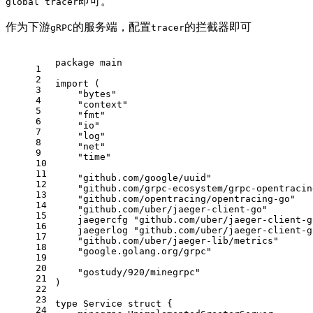
即可。
global tracer
作为下游
的服务端，配置
的拦截器即可
gRPC
tracer
package
 main
1
2
import
 (
3
"bytes"
4
"context"
5
"fmt"
6
"io"
7
"log"
8
"net"
9
"time"
10
11
"github.com/google/uuid"
12
"github.com/grpc-ecosystem/grpc-opentracin
13
"github.com/opentracing/opentracing-go"
14
"github.com/uber/jaeger-client-go"
15
    jaegercfg 
"github.com/uber/jaeger-client-g
16
    jaegerlog 
"github.com/uber/jaeger-client-g
17
"github.com/uber/jaeger-lib/metrics"
18
"google.golang.org/grpc"
19
20
"gostudy/920/minegrpc"
21
)
22
23
type
 Service 
struct
 {
24