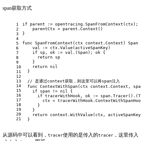
span获取方式
if
 parent := opentracing.SpanFromContext(ctx); 
1
    parentCtx = parent.Context()
2
}
3
4
func
SpanFromContext
(ctx context.Context)
 Span 
5
    val := ctx.Value(activeSpanKey)
6
if
 sp, ok := val.(Span); ok {
7
return
 sp
8
    }
9
return
nil
10
  }
11
12
13
// 是通过context获取，则这里可以将span注入
14
func
ContextWithSpan
(ctx context.Context, spa
15
if
 span != 
nil
 {
16
if
 tracerWithHook, ok := span.Tracer().(T
17
        ctx = tracerWithHook.ContextWithSpanHoo
18
      }
19
    }
20
return
 context.WithValue(ctx, activeSpanKey
21
  }
从源码中可以看到，
使用的是传入的
，这里传入
tracer
tracer