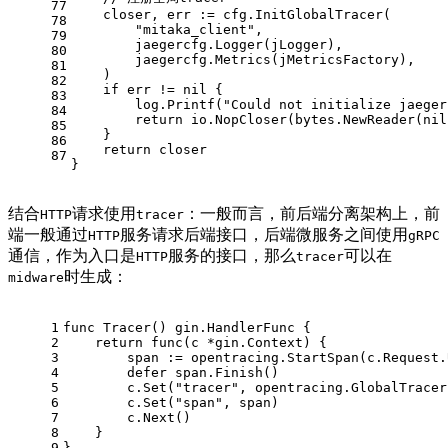
77
    closer, err := cfg.InitGlobalTracer(
78
"mitaka_client"
,
79
        jaegercfg.Logger(jLogger),
80
        jaegercfg.Metrics(jMetricsFactory),
81
    )
82
if
 err != 
nil
 {
83
        log.Printf(
"Could not initialize jaeger
84
return
 io.NopCloser(bytes.NewReader(
nil
85
    }
86
return
 closer
87
}
结合
请求使用
：一般而言，前后端分离架构上，前
HTTP
tracer
端一般通过
服务请求后端接口，后端微服务之间使用
HTTP
gRPC
通信，作为入口是
服务的接口，那么
可以在
HTTP
tracer
时生成：
midware
1
func
Tracer
()
 gin.HandlerFunc {
2
return
func
(c *gin.Context)
 {
3
        span := opentracing.StartSpan(c.Request.
4
defer
 span.Finish()
5
        c.Set(
"tracer"
, opentracing.GlobalTracer
6
        c.Set(
"span"
, span)
7
        c.Next()
8
    }
9
}