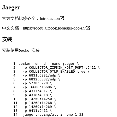
Jaeger
官方文档比较齐全：
Introduction
中文文档：
https://rocdu.gitbook.io/jaeger-doc-zh/
安装
安装使用
安装
Docker
1
docker run -d --name jaeger \
2
  -e COLLECTOR_ZIPKIN_HOST_PORT=:9411 \
3
  -e COLLECTOR_OTLP_ENABLED=true \
4
  -p 6831:6831/udp \
5
  -p 6832:6832/udp \
6
  -p 5778:5778 \
7
  -p 16686:16686 \
8
  -p 4317:4317 \
9
  -p 4318:4318 \
10
  -p 14250:14250 \
11
  -p 14268:14268 \
12
  -p 14269:14269 \
13
  -p 9411:9411 \
14
  jaegertracing/all-in-one:1.38