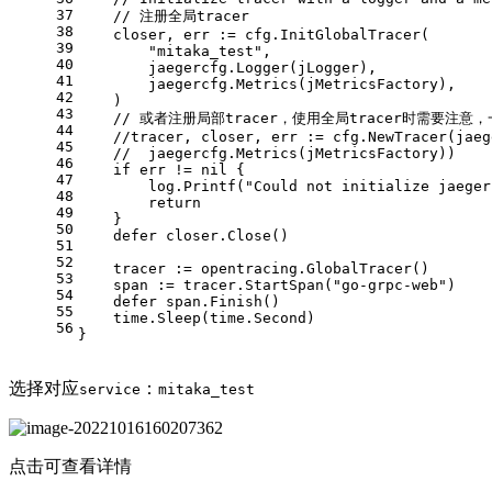
37
// 注册全局tracer
38
    closer, err := cfg.InitGlobalTracer(
39
"mitaka_test"
,
40
        jaegercfg.Logger(jLogger),
41
        jaegercfg.Metrics(jMetricsFactory),
42
    )
43
// 或者注册局部tracer，使用全局tracer时需要注
44
//tracer, closer, err := cfg.NewTracer(jaeg
45
//	jaegercfg.Metrics(jMetricsFactory))
46
if
 err != 
nil
 {
47
        log.Printf(
"Could not initialize jaeger
48
return
49
    }
50
defer
 closer.Close()
51
52
    tracer := opentracing.GlobalTracer()
53
    span := tracer.StartSpan(
"go-grpc-web"
)
54
defer
 span.Finish()
55
    time.Sleep(time.Second)
56
}
选择对应
：
service
mitaka_test
点击可查看详情