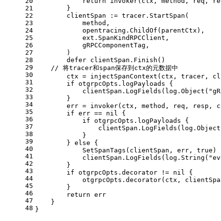
20
return
 invoker(ctx, method, req, re
21
        }
22
        clientSpan := tracer.StartSpan(
23
            method,
24
            opentracing.ChildOf(parentCtx),
25
            ext.SpanKindRPCClient,
26
            gRPCComponentTag,
27
        )
28
defer
 clientSpan.Finish()
29
// 将tracer和span保存到ctx的元数据中
30
        ctx = injectSpanContext(ctx, tracer, cl
31
if
 otgrpcOpts.logPayloads {
32
            clientSpan.LogFields(log.Object(
"gR
33
        }
34
        err = invoker(ctx, method, req, resp, c
35
if
 err == 
nil
 {
36
if
 otgrpcOpts.logPayloads {
37
                clientSpan.LogFields(log.Object
38
            }
39
        } 
else
 {
40
            SetSpanTags(clientSpan, err, 
true
)
41
            clientSpan.LogFields(log.String(
"ev
42
        }
43
if
 otgrpcOpts.decorator != 
nil
 {
44
            otgrpcOpts.decorator(ctx, clientSpa
45
        }
46
return
 err
47
    }
48
}