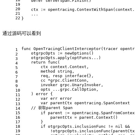
    defer serverSpan.Finish()
19
20
    ctx := opentracing.ContextWithSpan(context.
21
    ...
22
}
通过源码可以看到
func
OpenTracingClientInterceptor
(tracer opentr
1
    otgrpcOpts := newOptions()
2
    otgrpcOpts.apply(optFuncs...)
3
return
func
(
4
        ctx context.Context,
5
        method 
string
,
6
        req, resp 
interface
{},
7
        cc *grpc.ClientConn,
8
        invoker grpc.UnaryInvoker,
9
        opts ...grpc.CallOption,
10
    )
error
 {
11
var
 err 
error
12
var
 parentCtx opentracing.SpanContext
13
// 获取parent Span
14
15
if
 parent := opentracing.SpanFromContex
16
            parentCtx = parent.Context()
17
        }
18
if
 otgrpcOpts.inclusionFunc != 
nil
 &&
19
            !otgrpcOpts.inclusionFunc(parentCtx