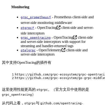
Monitoring
⚡
- Prometheus client-side and
grpc_prometheus
server-side monitoring middleware
⚡
-
OpenTracing
client-side and server-
otgrpc
side interceptors
-
OpenTracing
client-side
grpc_opentracing
and server-side interceptors with support for
streaming and handler-returned tags
-
OpenTelemetry
client-side and
otelgrpc
server-side interceptors
其中支持OpenTracing的插件有
1
https://github.com/grpc-ecosystem/grpc-opentraci
2
https://github.com/grpc-ecosystem/go-grpc-middle
这里使用性能更高的
。（官方文旦中使用的是
otgrpc
）
grpc_opentracing
从代码上看，
与
otgrpc
github.com/opentracing-