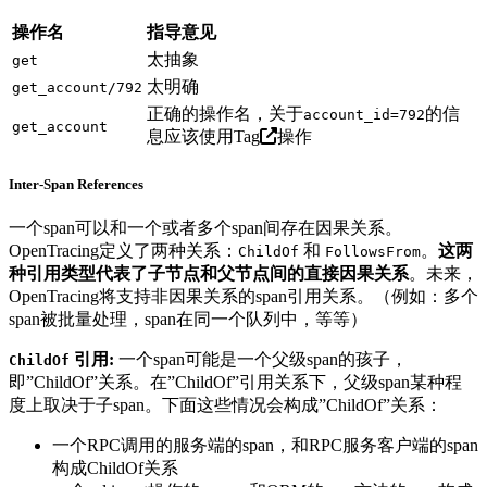
操作名
指导意见
太抽象
get
太明确
get_account/792
正确的操作名，关于
的信
account_id=792
get_account
息应该使用
Tag
操作
Inter-Span References
一个span可以和一个或者多个span间存在因果关系。
OpenTracing定义了两种关系：
和
。
这两
ChildOf
FollowsFrom
种引用类型代表了子节点和父节点间的直接因果关系
。未来，
OpenTracing将支持非因果关系的span引用关系。（例如：多个
span被批量处理，span在同一个队列中，等等）
引用:
一个span可能是一个父级span的孩子，
ChildOf
即”ChildOf”关系。在”ChildOf”引用关系下，父级span某种程
度上取决于子span。下面这些情况会构成”ChildOf”关系：
一个RPC调用的服务端的span，和RPC服务客户端的span
构成ChildOf关系