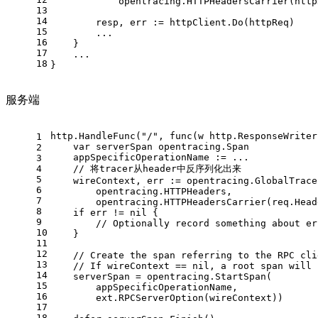
            opentracing.HTTPHeadersCarrier(http
13
14
        resp, err := httpClient.Do(httpReq)
15
        ...
16
    }
17
    ...
18
}
服务端
http.HandleFunc("/", func(w http.ResponseWriter
1
    var serverSpan opentracing.Span
2
    appSpecificOperationName := ...
3
4
    // 将tracer从header中反序列化出来
5
    wireContext, err := opentracing.GlobalTrace
6
        opentracing.HTTPHeaders,
7
        opentracing.HTTPHeadersCarrier(req.Head
8
    if err != nil {
9
        // Optionally record something about er
10
    }
11
12
    // Create the span referring to the RPC cli
13
    // If wireContext == nil, a root span will 
14
    serverSpan = opentracing.StartSpan(
15
        appSpecificOperationName,
16
        ext.RPCServerOption(wireContext))
17
18