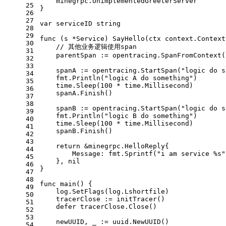
    minegrpc.UnimplementedGreeterServer
25
}
26
27
var
 serviceID 
string
28
29
func
(s *Service)
 SayHello(ctx context.Context
30
// 其他业务逻辑使用span
31
    parentSpan := opentracing.SpanFromContext(
32
33
    spanA := opentracing.StartSpan(
"logic do s
34
    fmt.Println(
"logic A do something"
)
35
    time.Sleep(
100
 * time.Millisecond)
36
    spanA.Finish()
37
38
    spanB := opentracing.StartSpan(
"logic do s
39
    fmt.Println(
"logic B do something"
)
40
    time.Sleep(
100
 * time.Millisecond)
41
    spanB.Finish()
42
43
return
 &minegrpc.HelloReply{
44
        Message: fmt.Sprintf(
"i am service %s"
45
    }, 
nil
46
}
47
48
func
main
()
 {
49
    log.SetFlags(log.Lshortfile)
50
    tracerClose := initTracer()
51
defer
 tracerClose.Close()
52
53
    newUUID, _ := uuid.NewUUID()
54