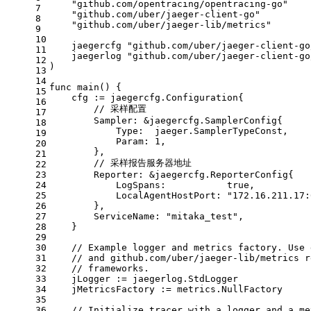
"github.com/opentracing/opentracing-go"
7
"github.com/uber/jaeger-client-go"
8
"github.com/uber/jaeger-lib/metrics"
9
10
    jaegercfg 
"github.com/uber/jaeger-client-go
11
    jaegerlog 
"github.com/uber/jaeger-client-go
12
)
13
14
func
main
()
 {
15
    cfg := jaegercfg.Configuration{
16
// 采样配置
17
        Sampler: &jaegercfg.SamplerConfig{
18
            Type:  jaeger.SamplerTypeConst,
19
            Param: 
1
,
20
        },
21
// 采样报告服务器地址
22
23
        Reporter: &jaegercfg.ReporterConfig{
24
            LogSpans:           
true
,
25
            LocalAgentHostPort: 
"172.16.211.17:
26
        },
27
        ServiceName: 
"mitaka_test"
,
28
    }
29
30
// Example logger and metrics factory. Use 
31
// and github.com/uber/jaeger-lib/metrics r
32
// frameworks.
33
    jLogger := jaegerlog.StdLogger
34
    jMetricsFactory := metrics.NullFactory
35
36
// Initialize tracer with a logger and a me