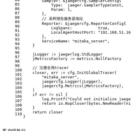
        Sampler: &jaegercfg.SamplerConfig{
85
            Type:  jaeger.SamplerTypeConst,
86
            Param: 
1
,
87
        },
88
// 采样报告服务器地址
89
        Reporter: &jaegercfg.ReporterConfig{
90
            LogSpans:           
true
,
91
            LocalAgentHostPort: 
"192.168.51.16
92
        },
93
        ServiceName: 
"mitaka_server"
,
94
    }
95
96
    jLogger := jaegerlog.StdLogger
97
    jMetricsFactory := metrics.NullFactory
98
99
// 注册全局tracer
100
    closer, err := cfg.InitGlobalTracer(
101
"mitaka_server"
,
102
        jaegercfg.Logger(jLogger),
103
        jaegercfg.Metrics(jMetricsFactory),
104
    )
105
if
 err != 
nil
 {
106
        log.Printf(
"Could not initialize jaege
107
return
 io.NopCloser(bytes.NewReader(
ni
108
    }
109
return
 closer
110
}
客户端执行