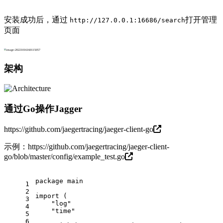
安装成功后，通过
打开管理
http://127.0.0.1:16686/search
页面
架构
通过Go操作Jagger
https://github.com/jaegertracing/jaeger-client-go
示例：
https://github.com/jaegertracing/jaeger-client-
go/blob/master/config/example_test.go
package
 main
1
2
import
 (
3
"log"
4
"time"
5
6