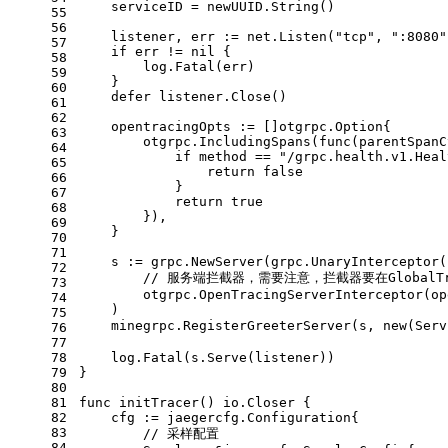
    serviceID = newUUID.String()
55
56
    listener, err := net.Listen(
"tcp"
, 
":8080"
57
if
 err != 
nil
 {
58
        log.Fatal(err)
59
    }
60
defer
 listener.Close()
61
62
    opentracingOpts := []otgrpc.Option{
63
        otgrpc.IncludingSpans(
func
(parentSpanC
64
if
 method == 
"/grpc.health.v1.Heal
65
return
false
66
            }
67
return
true
68
        }),
69
    }
70
71
    s := grpc.NewServer(grpc.UnaryInterceptor(
72
// 服务端拦截器，需要注意，拦截器要在GlobalTr
73
        otgrpc.OpenTracingServerInterceptor(op
74
    )
75
    minegrpc.RegisterGreeterServer(s, 
new
(Serv
76
77
78
    log.Fatal(s.Serve(listener))
79
}
80
81
func
initTracer
()
 io.Closer {
82
    cfg := jaegercfg.Configuration{
83
// 采样配置
84