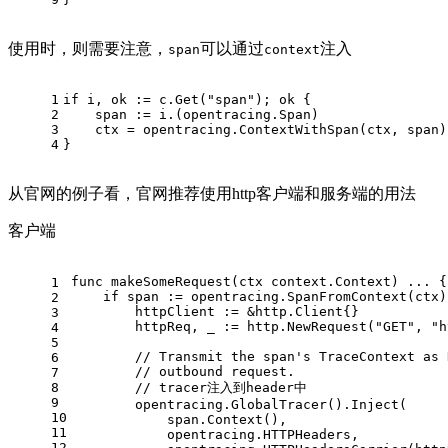
使用时，则需要注意，
可以通过
注入
span
context
1
if
 i, ok := c.Get(
"span"
); ok {
2
    span := i.(opentracing.Span)
3
    ctx = opentracing.ContextWithSpan(ctx, span)
4
}
从官网的例子看，官网推荐使用http客户端和服务端的用法
客户端
func makeSomeRequest(ctx context.Context) ... {
1
    if span := opentracing.SpanFromContext(ctx)
2
        httpClient := &http.Client{}
3
        httpReq, _ := http.NewRequest("GET", "h
4
5
        // Transmit the span's TraceContext as 
6
        // outbound request.
7
8
        // tracer注入到header中
9
        opentracing.GlobalTracer().Inject(
10
            span.Context(),
11
            opentracing.HTTPHeaders,
12