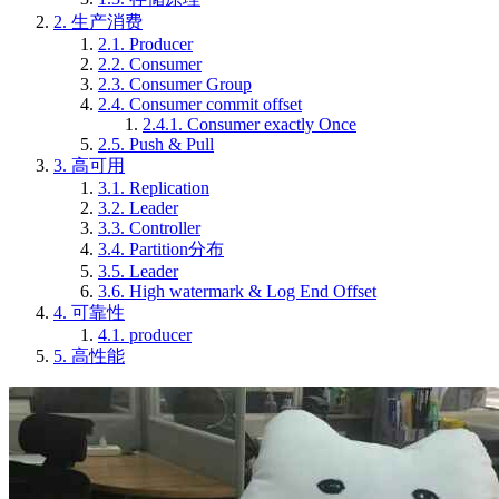
2.
生产消费
2.1.
Producer
2.2.
Consumer
2.3.
Consumer Group
2.4.
Consumer commit offset
2.4.1.
Consumer exactly Once
2.5.
Push & Pull
3.
高可用
3.1.
Replication
3.2.
Leader
3.3.
Controller
3.4.
Partition分布
3.5.
Leader
3.6.
High watermark & Log End Offset
4.
可靠性
4.1.
producer
5.
高性能