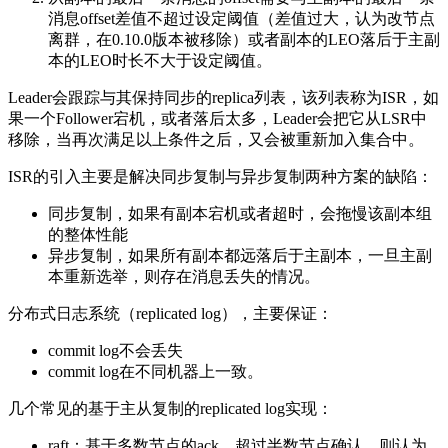
消息offset差值不超过设定阈值（差值过大，认为改节点
离群，在0.10.0版本被移除）或者副本的LEO落后于主副
本的LEO时长不大于设定阈值。
Leader会跟踪与其保持同步的replica列表，该列表称为ISR，如
果一个Follower宕机，或者落后太多，Leader会把它从LSR中
移除，当再次满足以上条件之后，又会被重新加入集合中。
ISR的引入主要是解决同步复制与异步复制两种方案的缺陷：
同步复制，如果有副本宕机或者超时，会拖慢该副本组
的整体性能
异步复制，如果所有副本都远落后于主副本，一旦主副
本重新选举，则存在消息丢失的情况。
分布式日志系统（replicated log），主要保证：
commit log不会丢失
commit log在不同机器上一致。
几个常见的基于主从复制的replicated log实现：
raft：基于多数节点的ack，超过半数节点确认，则认为