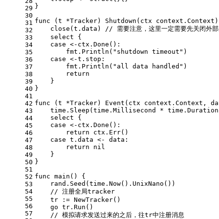
28
}
29
30
func
(t *Tracker)
 Shutdown(ctx context.Context)
31
close
(t.data) 
// 需要注意，这里一定需要先关闭外部的
32
select
 {
33
case
 <-ctx.Done():
34
        fmt.Println(
"shutdown timeout"
)
35
case
 <-t.stop:
36
        fmt.Println(
"all data handled"
)
37
return
38
    }
39
}
40
41
func
(t *Tracker)
 Event(ctx context.Context, da
42
    time.Sleep(time.Millisecond * time.Duration
43
select
 {
44
case
 <-ctx.Done():
45
return
 ctx.Err()
46
case
 t.data <- data:
47
return
nil
48
    }
49
}
50
51
func
main
()
 {
52
    rand.Seed(time.Now().UnixNano())
53
54
// 注册全局tracker
55
    tr := NewTracker()
56
go
 tr.Run()
57
// 模拟请求发送过来的之后，往tr中注册消息