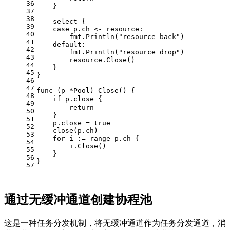
36
    }
37
38
select
 {
39
case
 p.ch <- resource:
40
        fmt.Println(
"resource back"
)
41
default
:
42
        fmt.Println(
"resource drop"
)
43
        resource.Close()
44
    }
45
}
46
47
func
(p *Pool)
 Close() {
48
if
 p.
close
 {		
49
return
50
    }
51
    p.
close
 = 
true
52
close
(p.ch)
53
for
 i := 
range
 p.ch {
54
        i.Close()
55
    }
56
}
57
通过无缓冲通道创建协程池
这是一种任务分发机制，将无缓冲通道作为任务分发通道，消