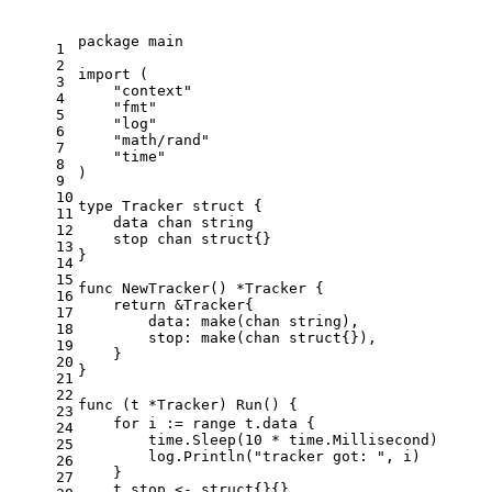
package
 main
1
2
import
 (
3
"context"
4
"fmt"
5
"log"
6
"math/rand"
7
"time"
8
)
9
10
type
 Tracker 
struct
 {
11
    data 
chan
string
12
    stop 
chan
struct
{}
13
}
14
15
func
NewTracker
()
 *Tracker {
16
return
 &Tracker{
17
        data: 
make
(
chan
string
),
18
        stop: 
make
(
chan
struct
{}),
19
    }
20
}
21
22
func
(t *Tracker)
 Run() {                      
23
for
 i := 
range
 t.data {
24
        time.Sleep(
10
 * time.Millisecond)
25
        log.Println(
"tracker got: "
, i)
26
    }
27
    t.stop <- 
struct
{}{}