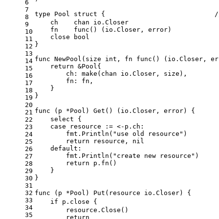
6
7
type
 Pool 
struct
 {                            
8
    ch    
chan
 io.Closer
9
    fn    
func
()
 (io.Closer, 
error
)
10
close
bool
11
}
12
13
func
NewPool
(size 
int
, fn 
func
()
 (io.Closer, 
er
14
return
 &Pool{
15
        ch: 
make
(
chan
 io.Closer, size),
16
        fn: fn,
17
    }
18
}
19
20
func
(p *Pool)
 Get() (io.Closer, 
error
) {      
21
select
 {
22
case
 resource := <-p.ch:
23
        fmt.Println(
"use old resource"
)
24
return
 resource, 
nil
25
default
:
26
        fmt.Println(
"create new resource"
)
27
return
 p.fn()
28
    }
29
}
30
31
32
func
(p *Pool)
 Put(resource io.Closer) {       
33
if
 p.
close
 {		
34
        resource.Close()
35
return