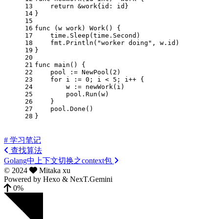
13
return
 &work{id: id}
14
}
15
16
func
(w work)
 Work() {
17
    time.Sleep(time.Second)
18
    fmt.Println(
"worker doing"
, w.id)
19
}
20
21
func
main
()
 {
22
    pool := NewPool(
2
)
23
for
 i := 
0
; i < 
5
; i++ {
24
        w := newWork(i)
25
        pool.Run(w)
26
    }
27
    pool.Done()
28
}
# 学习笔记
查找算法
Golang中上下文切换之context包
©
2024
Mitaka xu
Powered by
Hexo
&
NexT.Gemini
0%