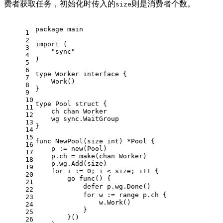
费者获取任务，初始化时传入的
则是消费者个数。
size
package
 main
1
2
import
 (
3
"sync"
4
)
5
6
type
 Worker 
interface
 {
7
    Work()
8
}
9
10
type
 Pool 
struct
 {
11
    ch 
chan
 Worker
12
    wg sync.WaitGroup
13
}
14
15
func
NewPool
(size 
int
)
 *Pool {
16
    p := 
new
(Pool)
17
    p.ch = 
make
(
chan
 Worker)
18
    p.wg.Add(size)
19
for
 i := 
0
; i < size; i++ {
20
go
func
()
 {
21
defer
 p.wg.D
22
for
 w := 
range
 p.ch {
23
                w.Work()
24
            }
25
        }()
26