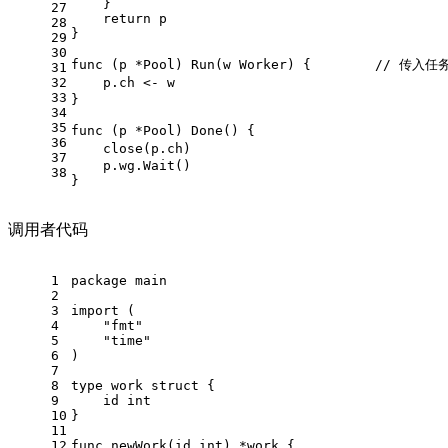
    }
27
return
 p
28
}
29
30
func
(p *Pool)
 Run(w Worker) {        
// 传入任
31
32
    p.ch 
33
}
34
35
func
(p *Pool)
 Done() {                        
36
close
(p.ch)
37
    p.wg.Wait()
38
}
调用者代码
1
package
 main
2
3
import
 (
4
"fmt"
5
"time"
6
)
7
8
type
 work 
struct
 {
9
    id 
int
10
}
11
12
func
newWork
(id 
int
)
 *work {