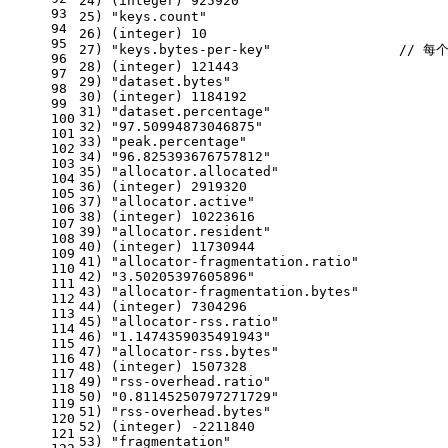
24) (integer) 925920
93
25) "keys.count"                            
94
26) (integer) 10
95
27) "keys.bytes-per-key"                // 
96
28) (integer) 121443
97
29) "dataset.bytes"
98
30) (integer) 1184192
99
31) "dataset.percentage"
100
32) "97.50994873046875"
101
33) "peak.percentage"
102
34) "96.825393676757812"
103
35) "allocator.allocated"
104
36) (integer) 2919320
105
37) "allocator.active"
106
38) (integer) 10223616
107
39) "allocator.resident"
108
40) (integer) 11730944
109
41) "allocator-fragmentation.ratio"
110
42) "3.50205397605896"
111
43) "allocator-fragmentation.bytes"
112
44) (integer) 7304296
113
45) "allocator-rss.ratio"
114
46) "1.1474359035491943"
115
47) "allocator-rss.bytes"
116
48) (integer) 1507328
117
49) "rss-overhead.ratio"
118
50) "0.81145250797271729"
119
51) "rss-overhead.bytes"
120
52) (integer) -2211840
121
53) "fragmentation"