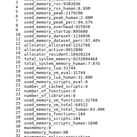
3
used_memory_rss:9383936
4
used_memory_rss_human:8.95M
5
used_memory_peak:2179296
6
used_memory_peak_human:2.08M
7
used_memory_peak_perc:94.57%
8
used_memory_overhead:925920
9
used_memory_startup:895680
10
used_memory_dataset:1134936
11
used_memory_dataset_perc:97.40%
12
allocator_allocated:2252760
13
allocator_active:8912896
14
allocator_resident:10420224
15
total_system_memory:8232894464
16
total_system_memory_human:7.67G
17
used_memory_lua:31744
18
used_memory_vm_eval:31744
19
used_memory_lua_human:31.00K
20
used_memory_scripts_eval:0
21
number_of_cached_scripts:0
22
number_of_functions:0
23
number_of_libraries:0
24
used_memory_vm_functions:32768
25
used_memory_vm_total:64512
26
used_memory_vm_total_human:63.00K
27
used_memory_functions:184
28
used_memory_scripts:184
29
used_memory_scripts_human:184B
30
maxmemory:0
31
maxmemory_human:0B
32
maxmemory_policy:noeviction