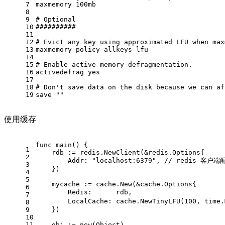
7
maxmemory 100mb
8
9
# Optional
10
##########
11
12
# Evict any key using approximated LFU when max
13
maxmemory-policy allkeys-lfu
14
15
# Enable active memory defragmentation.
16
activedefrag 
yes
17
18
# Don't save data on the disk because we can af
19
save 
""
使用缓存
func
main
()
 {
1
    rdb := redis.NewClient(&redis.Options{
2
        Addr: 
"localhost:6379"
, 
// redis 客户端
3
    })
4
5
    mycache := cache.New(&cache.Options{
6
        Redis:      rdb,                       
7
        LocalCache: cache.NewTinyLFU(
100
, time.
8
9
    })
10
11
    obj := 
new
(Object)