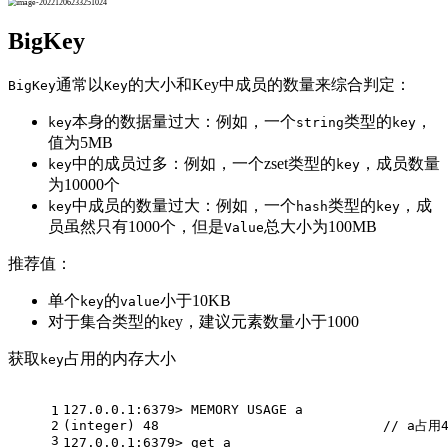
BigKey
通常以
的大小和Key中成员的数量来综合判定：
BigKey
Key
本身的数据量过大：例如，一个
类型的
，
key
string
key
值为5MB
中的成员过多：例如，一个zset类型的
，成员数量
key
key
为10000个
中成员的数量过大：例如，一个
类型的
，成
key
hash
key
员虽然只有1000个，但是
总大小为100MB
Value
推荐值：
单个
的
小于10KB
key
value
对于集合类型的key，建议元素数量小于1000
获取
占用的内存大小
key
127.0.0.1:6379> MEMORY USAGE a
1
2
(integer) 48                            // a占
3
127.0.0.1:6379> get a