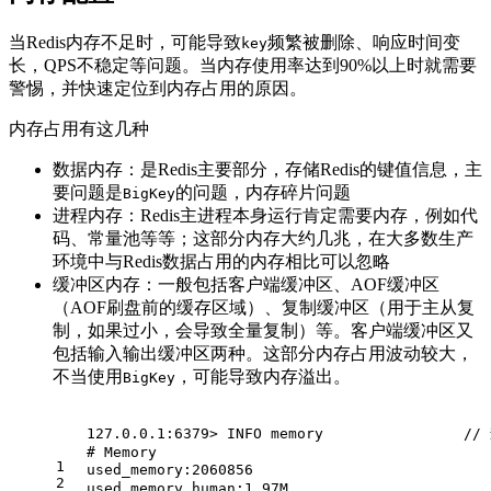
当Redis内存不足时，可能导致
频繁被删除、响应时间变
key
长，QPS不稳定等问题。当内存使用率达到90%以上时就需要
警惕，并快速定位到内存占用的原因。
内存占用有这几种
数据内存：是Redis主要部分，存储Redis的键值信息，主
要问题是
的问题，内存碎片问题
BigKey
进程内存：Redis主进程本身运行肯定需要内存，例如代
码、常量池等等；这部分内存大约几兆，在大多数生产
环境中与Redis数据占用的内存相比可以忽略
缓冲区内存：一般包括客户端缓冲区、AOF缓冲区
（AOF刷盘前的缓存区域）、复制缓冲区（用于主从复
制，如果过小，会导致全量复制）等。客户端缓冲区又
包括输入输出缓冲区两种。这部分内存占用波动较大，
不当使用
，可能导致内存溢出。
BigKey
127.0.0.1:6379> INFO memory               
# Memory
1
used_memory:2060856                        
2
used_memory_human:1.97M