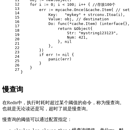
12
for
 i := 
0
; i < 
100
; i++ { 
//存放100个
13
        err := mycache.Once(&cache.Item{ 
// s
14
            Key:   
"mykey"
 + strconv.Itoa(i),
15
            Value: obj, 
// destination
16
            Do: 
func
(*cache.Item)
 (
interface
{},
17
return
 &Object{
18
                    Str: 
"mystring123123"
,
19
                    Num: 
421
,
20
                }, 
nil
21
            },
22
        })
23
if
 err != 
nil
 {
24
panic
(err)
25
        }
26
    }
27
}
慢查询
在Redis中，执行时耗时超过某个阈值的命令，称为慢查询。
也就是无论读还是写，超时了就是慢查询。
慢查询的阈值可以通过配置指定：