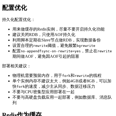
配置优化
持久化配置优化：
用来做缓存的Redis实例，尽量不要开启持久化功能
建议关闭RDB，只使用AOF持久化
利用脚本定期在Slave节点做RDB，实现数据备份
设置合理的
阈值，避免频繁
rewrite
bgrewrite
配置
，禁止在
no-appendfsync-on-rewrite=yes
rewrite
期间做AOF，避免因AOF引起的阻塞
部署相关建议：
物理机需要预留内存，用于
和
的线程
fork
rewrite
单个实例内存不建议太大，例如4GB或者8GB，可以加
快
的速度，减少主从同步、数据迁移压力
fork
不要与CPU密集型应用部署在一起
不要与高硬盘负载应用一起部署，例如数据库、消息队
列
Redis作为缓存