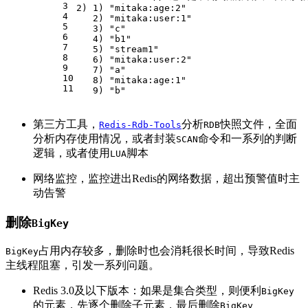
3
2) 1) 
"mitaka:age:2"
4
   2) 
"mitaka:user:1"
5
   3) 
"c"
6
   4) 
"b1"
7
   5) 
"stream1"
8
   6) 
"mitaka:user:2"
9
   7) 
"a"
10
   8) 
"mitaka:age:1"
11
   9) 
"b"
第三方工具，
分析
快照文件，全面
Redis-Rdb-Tools
RDB
分析内存使用情况，或者封装
命令和一系列的判断
SCAN
逻辑，或者使用
脚本
LUA
网络监控，监控进出Redis的网络数据，超出预警值时主
动告警
删除
BigKey
占用内存较多，删除时也会消耗很长时间，导致Redis
BigKey
主线程阻塞，引发一系列问题。
Redis 3.0及以下版本：如果是集合类型，则便利
BigKey
的元素，先逐个删除子元素，最后删除
BigKey