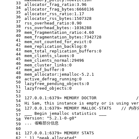
33
allocator_frag_ratio:3.96
34
allocator_frag_bytes:6660136
35
allocator_rss_ratio:1.17
36
allocator_rss_bytes:1507328
37
rss_overhead_ratio:0.90
38
rss_overhead_bytes:-1036288
39
mem_fragmentation_ratio:4.60
40
mem_fragmentation_bytes:7342728
41
mem_not_counted_for_evict:0
42
mem_replication_backlog:0
43
mem_total_replication_buffers:0
44
mem_clients_slaves:0
45
mem_clients_normal:29496
46
mem_cluster_links:0
47
mem_aof_buffer:0
48
mem_allocator:jemalloc-5.2.1
49
active_defrag_running:0
50
lazyfree_pending_objects:0
51
lazyfreed_objects:0
52
53
127.0.0.1:6379> MEMORY DOCTOR              
54
Hi Sam, this instance is empty or is using ver
55
127.0.0.1:6379> MEMORY MALLOC-STATS    //
56
___ Begin jemalloc statistics ___
57
Version: "5.2.1-0-g0"
58
... 省略部分信息
59
60
127.0.0.1:6379> MEMORY STATS
61
62
' 1) "peak.allocated"                    