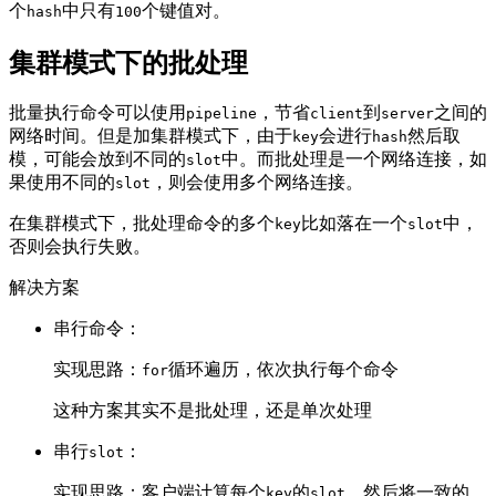
个
中只有
个键值对。
hash
100
集群模式下的批处理
批量执行命令可以使用
，节省
到
之间的
pipeline
client
server
网络时间。但是加集群模式下，由于
会进行
然后取
key
hash
模，可能会放到不同的
中。而批处理是一个网络连接，如
slot
果使用不同的
，则会使用多个网络连接。
slot
在集群模式下，批处理命令的多个
比如落在一个
中，
key
slot
否则会执行失败。
解决方案
串行命令：
实现思路：
循环遍历，依次执行每个命令
for
这种方案其实不是批处理，还是单次处理
串行
：
slot
实现思路：客户端计算每个
的
，然后将一致的
key
slot