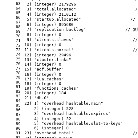
63
 2) (integer) 2179296
64
 3) "total.allocated"                 
65
 4) (integer) 2110112
66
 5) "startup.allocated"                  
67
 6) (integer) 895680
68
 7) "replication.backlog"                
69
 8) (integer) 0
70
 9) "clients.slaves"                   
71
10) (integer) 0
72
73
11) "clients.normal"                  
74
12) (integer) 29496
75
13) "cluster.links"
76
14) (integer) 0    
77
15) "aof.buffer"                        
78
16) (integer) 0
79
17) "lua.caches"
80
18) (integer) 0
81
19) "functions.caches"
82
20) (integer) 184
83
21) "db.0"                                 
84
22) 1) "overhead.hashtable.main"         
85
    2) (integer) 528
86
    3) "overhead.hashtable.expires"       
87
    4) (integer) 32
88
    5) "overhead.hashtable.slot-to-keys"
89
    6) (integer) 0
90
91
23) "overhead.total"                        /
92