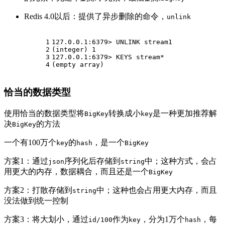
Redis 4.0以后：提供了异步删除的命令，
unlink
1
127.0.0.1:6379> UNLINK stream1
2
(
integer
) 1
3
127.0.0.1:6379> KEYS stream*
4
(empty array)
恰当的数据类型
使用恰当的数据类型将
转换成小
是一种更加推荐解
BigKey
key
决
的方法
BigKey
一个有100万个
的
，是一个
key
hash
BigKey
方案1：通过
序列化后存储到
中；这种方式，会占
json
string
用更大的内存，数据耦合，而且还是一个
BigKey
方案2：打散存储到
中；这种也会占用更大内存，而且
string
没法做到统一控制
方案3：将大划小，通过
作为
，分为1万个
，每
id/100
key
hash