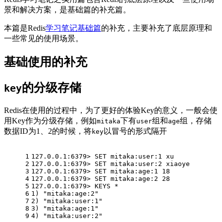
景和解决方案，是基础篇的补充篇。
本篇是Redis
学习笔记基础篇
的补充，主要补充了底层原理和
一些常见的使用场景。
基础使用的补充
的分级存储
key
Redis在使用的过程中，为了更好的体验Key的意义，一般会使
用Key作为分级存储，例如
下有
组和
组，存储
mitaka
user
age
数据ID为1、2的时候，将
以冒号的形式隔开
key
1
127.0.0.1:6379> SET mitaka:user:1 xu
2
127.0.0.1:6379> SET mitaka:user:2 xiaoye
3
127.0.0.1:6379> SET mitaka:age:1 18
4
127.0.0.1:6379> SET mitaka:age:2 28
5
127.0.0.1:6379> KEYS *
6
1) "mitaka:age:2"
7
2) "mitaka:user:1"
8
3) "mitaka:age:1"
9
4) "mitaka:user:2"