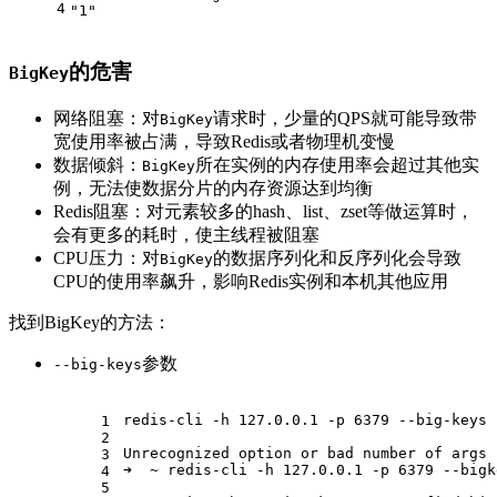
4
"1"
的危害
BigKey
网络阻塞：对
请求时，少量的QPS就可能导致带
BigKey
宽使用率被占满，导致Redis或者物理机变慢
数据倾斜：
所在实例的内存使用率会超过其他实
BigKey
例，无法使数据分片的内存资源达到均衡
Redis阻塞：对元素较多的hash、list、zset等做运算时，
会有更多的耗时，使主线程被阻塞
CPU压力：对
的数据序列化和反序列化会导致
BigKey
CPU的使用率飙升，影响Redis实例和本机其他应用
找到BigKey的方法：
参数
--big-keys
redis-cli -h 127.0.0.1 -p 6379 --big-keys
1
2
Unrecognized option or bad number of args 
3
➜  ~ redis-cli -h 127.0.0.1 -p 6379 --bigk
4
5