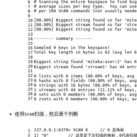
# 
Scanning the entire keyspace to find big
6
# 
average sizes per key 
type
.  You can use
7
# 
per 100 SCAN commands (not usually neede
8
9
[00.00%] Biggest string found so far 'mita
10
[00.00%] Biggest stream found so far 'stre
11
[00.00%] Biggest string found so far 'mita
12
13
-------- summary -------
14
15
Sampled 9 keys in the keyspace!
16
Total key length in bytes is 62 (avg len 6
17
18
19
20
Biggest stream found 'stream1' has 44 entr
21
22
0 lists with 0 items (00.00% of keys, avg 
23
0 hashs with 0 fields (00.00% of keys, avg
24
8 strings with 16 bytes (88.89% of keys, a
25
1 streams with 44 entries (11.11% of keys,
26
0 sets with 0 members (00.00% of keys, avg
27
0 zsets with 0 members (00.00% of keys, av
使用
扫描，然后逐个判断
SCAN
127.0.0.1:6379> SCAN 0     // 0 是角标
1
2
1) 
"0"
        // 这里是下次扫描的角标，0代表扫