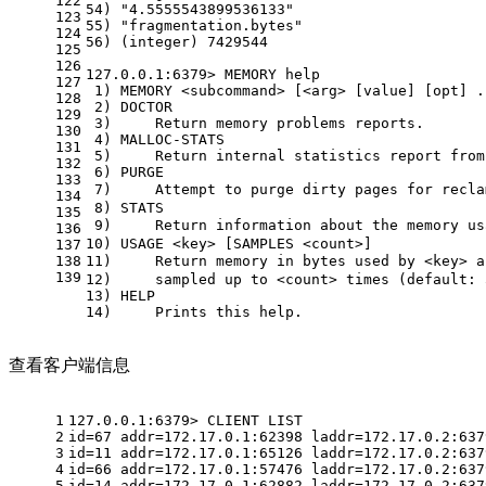
122
54) "4.5555543899536133"
123
55) "fragmentation.bytes"
124
56) (integer) 7429544
125
126
127.0.0.1:6379> MEMORY help
127
 1) MEMORY <subcommand> [<arg> [value] [opt] .
128
 2) DOCTOR
129
 3)     Return memory problems reports.
130
 4) MALLOC-STATS
131
 5)     Return internal statistics report from
132
 6) PURGE
133
 7)     Attempt to purge dirty pages for 
134
 8) STATS
135
 9)     Return information about the mem
136
10) USAGE <key> [SAMPLES <count>] 
137
138
11)     Return memory in bytes used by <key
139
12)     sampled up to <count> times (default: 
13) HELP
14)     Prints this help.
查看客户端信息
1
127.0.0.1:6379> CLIENT LIST
2
id=67 addr=172.17.0.1:62398 laddr=172.17.0.2:637
3
id=11 addr=172.17.0.1:65126 laddr=172.17.0.2:637
4
id=66 addr=172.17.0.1:57476 laddr=172.17.0.2:637
5
id=14 addr=172.17.0.1:62882 laddr=172.17.0.2:637