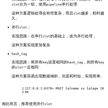
分为一组，使用
串行处理
slot
pipeline
这种方案逻辑处理会有些复杂，而且
越多，耗时越
slot
久。
并行
：
slot
实现思路：在串行
的基础上，改为并行处理，
slot
这种方案实现更加复杂
hash_tag
实现思路：将所有
设置相同的
，则所有
key
hash_tag
key
的
一定相同
slot
这种方案容易出现数据倾斜，但是耗时短，实现简单。
1
127.0.0.1:6379> MSET {a}name xu {a}age 18
2
OK
相比而言，推荐使用并行
slot