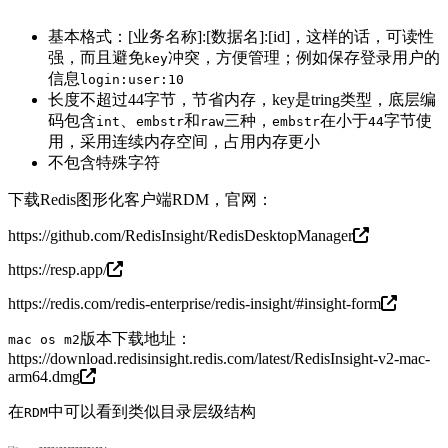
基本格式：[业务名称]:[数据名]:[id]，这样的话，可读性
强，而且避免
冲突，方便管理；例如保存登录用户的
key
信息
login:user:10
长度不超过44字节，节省内存，key是tring类型，底层编
码包含
、
和
三种，
在小于
字节使
int
embstr
raw
embstr
44
用，采用连续内存空间，占用内存更小
不包含特殊字符
下载Redis图形化客户端RDM，官网：
https://github.com/RedisInsight/RedisDesktopManager
https://resp.app/
https://redis.com/redis-enterprise/redis-insight/#insight-form
版本下载地址：
mac os m2
https://download.redisinsight.redis.com/latest/RedisInsight-v2-mac-
arm64.dmg
在
中可以看到类似目录层级结构
RDM