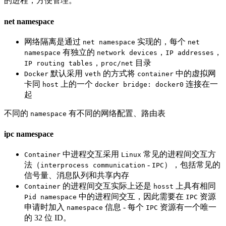
的进程，方便管理。
net namespace
网络隔离是通过
实现的，每个
net namespace
net
有独立的
，
，
namespace
network devices
IP addresses
，
目录
IP routing tables
proc/net
默认采用
的方式将
中的虚拟网
Docker
veth
container
卡同
上的一个
连接在一
host
docker bridge: docker0
起
不同的
有不同的网络配置、路由表
namespace
ipc namespace
中进程交互采用
常见的进程间交互方
Container
Linux
法（
-
），包括常见的
interprocess communication
IPC
信号量、消息队列和共享内存
的进程间交互实际上还是
上具有相同
Container
hosst
中的进程间交互，因此需要在
资源
Pid namespace
IPC
申请时加入
信息 - 每个
资源有一个唯一
namespace
IPC
的 32 位 ID。