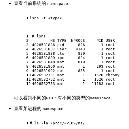
查看当前系统的
namespace
1
lsns -t <type>
1
# 
lsns
2
        NS TYPE  NPROCS     PID USER      
3
4026531836 pid      826       1 root      
4
4026531837 user    4343       1 root      
5
4026531838 uts      829       1 root      
6
4026531839 ipc      824       1 root      
7
4026531840 mnt      819       1 root      
8
4026531860 mnt        1     293 root      
9
4026531992 net      835       1 root      
10
4026532751 mnt        1    1520 chrony    
11
4026532752 mnt        1    1526 root      
12
4026532753 mnt        1   11183 root      
可以看到不同的
下有不同的类型的
。
PID
namespace
查看某进程的
namespace
1
# 
ls
 -la /proc/<PID>/ns/