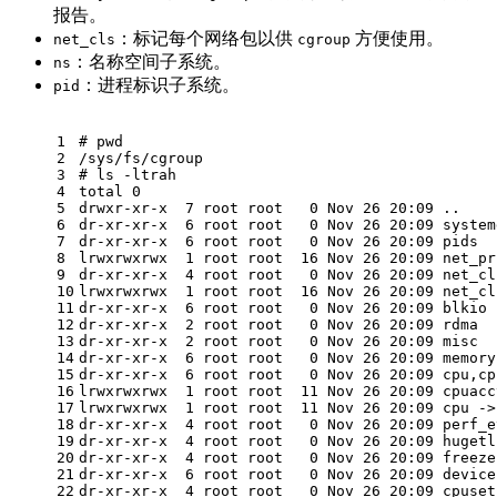
报告。
：标记每个网络包以供
方便使用。
net_cls
cgroup
：名称空间子系统。
ns
：进程标识子系统。
pid
1
# 
pwd
2
/sys/fs/cgroup
3
# 
ls
 -ltrah
4
total 0
5
drwxr-xr-x  7 root root   0 Nov 26 20:09 ..
6
dr-xr-xr-x  6 root root   0 Nov 26 20:09 system
7
dr-xr-xr-x  6 root root   0 Nov 26 20:09 pids
8
lrwxrwxrwx  1 root root  16 Nov 26 20:09 net_pr
9
dr-xr-xr-x  4 root root   0 Nov 26 20:09 net_cl
10
lrwxrwxrwx  1 root root  16 Nov 26 20:09 net_cl
11
dr-xr-xr-x  6 root root   0 Nov 26 20:09 blkio
12
dr-xr-xr-x  2 root root   0 Nov 26 20:09 rdma
13
dr-xr-xr-x  2 root root   0 Nov 26 20:09 misc
14
dr-xr-xr-x  6 root root   0 Nov 26 20:09 memory
15
dr-xr-xr-x  6 root root   0 Nov 26 20:09 cpu,cp
16
lrwxrwxrwx  1 root root  11 Nov 26 20:09 cpuacc
17
lrwxrwxrwx  1 root root  11 Nov 26 20:09 cpu ->
18
dr-xr-xr-x  4 root root   0 Nov 26 20:09 perf_e
19
dr-xr-xr-x  4 root root   0 Nov 26 20:09 hugetl
20
dr-xr-xr-x  4 root root   0 Nov 26 20:09 freeze
21
dr-xr-xr-x  6 root root   0 Nov 26 20:09 device
22
dr-xr-xr-x  4 root root   0 Nov 26 20:09 cpuset