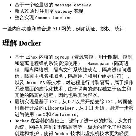
基于一个轻量级的
message gateway
新 API 通过注册至
实现
Gateway
整合实现
Common function
一些内部功能和整合进 API 网关，例如认证、授权、统计。
理解 Docker
基于
内核的
（资源管控，用于限制、控制
Linux
Cgroup
和隔离进程组的系统资源使用），
（隔离进
Namespace
程，隔离网络栈，隔离文件系统挂载点，隔离进程间通
信，隔离主机名和域名，隔离用户和用户组标识符），
以及
等技术，对进程进行封装隔离，属于操作
Union FS
系统层面的虚拟化技术，由于隔离的进程独立于宿主和
其他的隔离的进程，因此也称其为容器。
最初实现是基于
，从 0.7 以后开始去除
，转而使
LXC
LXC
用自行开发的
，从 1.11 开始，则进一步演
Libcontainer
进为使用
和
。
runC
Containerd
在容器的基础上，进行了进一步的封装，从文件
Docker
系统、网络互连到进程隔离等等，极大的简化了容器的
创建和维护，使得
技术比虚拟机技术更为轻便、
Docker