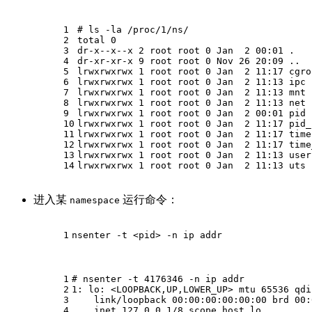
1
# 
ls
 -la /proc/1/ns/
2
total 0
3
dr-x--x--x 2 root root 0 Jan  2 00:01 .
4
dr-xr-xr-x 9 root root 0 Nov 26 20:09 ..
5
lrwxrwxrwx 1 root root 0 Jan  2 11:17 cgro
6
lrwxrwxrwx 1 root root 0 Jan  2 11:13 ipc 
7
lrwxrwxrwx 1 root root 0 Jan  2 11:13 mnt 
8
lrwxrwxrwx 1 root root 0 Jan  2 11:13 net 
9
lrwxrwxrwx 1 root root 0 Jan  2 00:01 pid 
10
lrwxrwxrwx 1 root root 0 Jan  2 11:17 pid_
11
lrwxrwxrwx 1 root root 0 Jan  2 11:17 time
12
lrwxrwxrwx 1 root root 0 Jan  2 11:17 time
13
lrwxrwxrwx 1 root root 0 Jan  2 11:13 user
14
lrwxrwxrwx 1 root root 0 Jan  2 11:13 uts 
进入某
运行命令：
namespace
1
nsenter -t <pid> -n ip addr
1
# 
nsenter -t 4176346 -n ip addr
2
1: lo: <LOOPBACK,UP,LOWER_UP> mtu 65536 qdi
3
    link/loopback 00:00:00:00:00:00 brd 00:
4
    inet 127.0.0.1/8 scope host lo