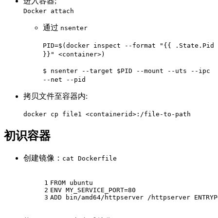
进入容器;
Docker attach
通过
nsenter
PID=$(docker inspect --format "{{ .State.Pid
}}" <container>)
$ nsenter --target $PID --mount --uts --ipc
--net --pid
拷贝文件至容器内:
docker cp file1 <containerid>:/file-to-path
初识容器
创建镜像：
cat Dockerfile
1
FROM
 ubuntu
2
ENV
 MY_SERVICE_PORT=
80
3
ADD
 bin/amd64/httpserver /httpserver ENTRYP