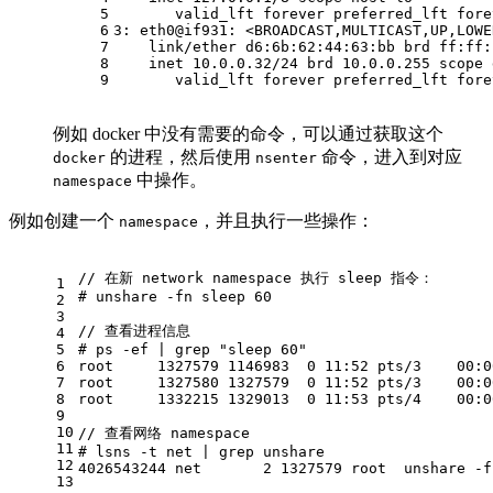
5
       valid_lft forever preferred_lft fore
6
3: eth0@if931: <BROADCAST,MULTICAST,UP,LOWE
7
    link/ether d6:6b:62:44:63:bb brd ff:ff:
8
    inet 10.0.0.32/24 brd 10.0.0.255 scope 
9
       valid_lft forever preferred_lft fore
例如 docker 中没有需要的命令，可以通过获取这个
的进程，然后使用
命令，进入到对应
docker
nsenter
中操作。
namespace
例如创建一个
，并且执行一些操作：
namespace
// 在新 network namespace 执行 sleep 指令：
1
# unshare -fn sleep 60
2
3
// 查看进程信息
4
5
# ps -ef | grep "sleep 60"
6
root     1327579 1146983  0 11:52 pts/3    00:0
7
root     1327580 1327579  0 11:52 pts/3    00:0
8
root     1332215 1329013  0 11:53 pts/4    00:0
9
10
// 查看网络 namespace
11
# lsns -t net | grep unshare
12
4026543244 net       2 1327579 root  unshare -f
13