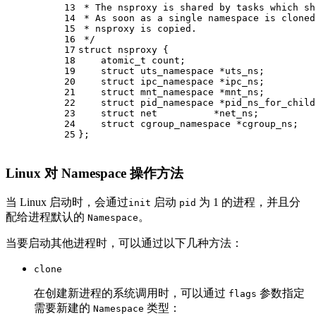
13
 * The nsproxy is shared by tasks which sh
14
 * As soon as a single namespace is cloned
15
 * nsproxy is copied.
16
 */
17
struct
nsproxy
 {
18
atomic_t
 count;
19
struct
uts_namespace
 *
uts_ns
;
20
struct
ipc_namespace
 *
ipc_ns
;
21
struct
mnt_namespace
 *
mnt_ns
;
22
struct
pid_namespace
 *
pid_ns_for_child
23
struct
net
          *
net_ns
;
24
struct
cgroup_namespace
 *
cgroup_ns
;
25
};
Linux 对 Namespace 操作方法
当 Linux 启动时，会通过
启动
为 1 的进程，并且分
init
pid
配给进程默认的
。
Namespace
当要启动其他进程时，可以通过以下几种方法：
clone
在创建新进程的系统调用时，可以通过
参数指定
flags
需要新建的
类型：
Namespace