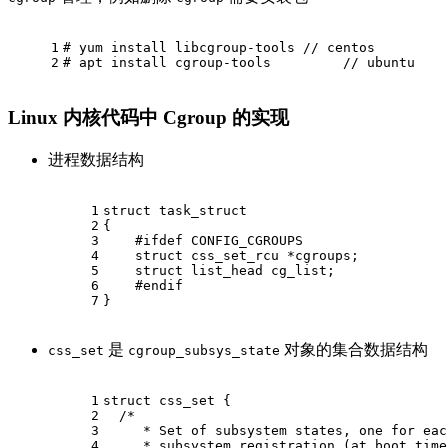
1
# 
yum install libcgroup-tools // centos
2
# 
apt install cgroup-tools         // ubuntu
Linux 内核代码中 Cgroup 的实现
进程数据结构
1
struct
task_struct
2
{
3
#
ifdef
 CONFIG_CGROUPS 
4
struct
css_set_rcu
 *
cgroups
;
5
struct
list_head
cg_list
;
6
#
endif
7
}
是
对象的集合数据结构
css_set
cgroup_subsys_state
1
struct
css_set
 {
2
/*
3
     * Set of subsystem states, one for eac
4
     * subsystem registration (at boot time