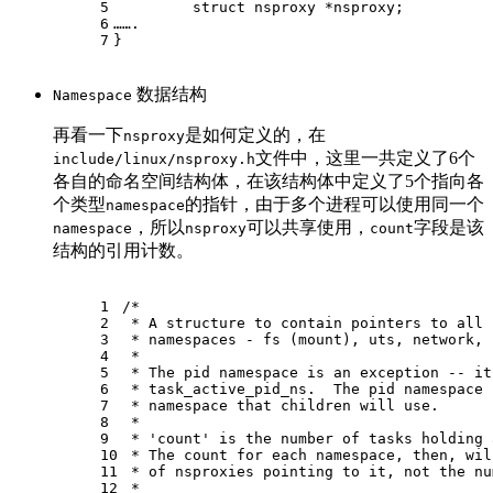
5
struct
nsproxy
 *
nsproxy
;
6
…….
7
}
数据结构
Namespace
再看一下
是如何定义的，在
nsproxy
文件中，这里一共定义了6个
include/linux/nsproxy.h
各自的命名空间结构体，在该结构体中定义了5个指向各
个类型
的指针，由于多个进程可以使用同一个
namespace
，所以
可以共享使用，
字段是该
namespace
nsproxy
count
结构的引用计数。
1
/*
2
 * A structure to contain pointers to all 
3
 * namespaces - fs (mount), uts, network, 
4
 *
5
 * The pid namespace is an exception -- it
6
 * task_active_pid_ns.  The pid namespace 
7
 * namespace that children will use.
8
 *
9
 * 'count' is the number of tasks holding 
10
 * The count for each namespace, then, wil
11
 * of nsproxies pointing to it, not the nu
12
 *