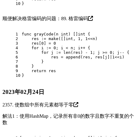
10
}
顺便解决格雷编码的问题：
89. 格雷编码
1
func
grayCode
(n 
int
)
 []
int
 {
2
    res := 
make
([]
int
, 
1
, 
1
<<n)
3
    res[
0
] = 
0
4
for
 i := 
0
; i < n; i++ {
5
for
 j := 
len
(res) - 
1
; j >= 
0
; j-- {
6
            res = 
append
(res, res[j]|
1
<<i)
7
        }
8
    }
9
return
 res
10
}
2023年02月24日
2357. 使数组中所有元素都等于零
解法1：使用HashMap，记录所有非0的数字且数字不重复的个
数