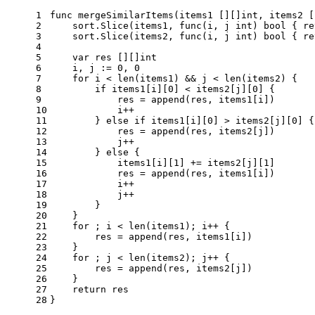
1
func
mergeSimilarItems
(items1 [][]
int
, items2 [
2
    sort.Slice(items1, 
func
(i, j 
int
)
bool
 { 
re
3
    sort.Slice(items2, 
func
(i, j 
int
)
bool
 { 
re
4
5
var
 res [][]
int
6
    i, j := 
0
, 
0
7
for
 i < 
len
(items1) && j < 
len
(items2) {
8
if
 items1[i][
0
] < items2[j][
0
] {
9
            res = 
append
(res, items1[i])
10
            i++
11
        } 
else
if
 items1[i][
0
] > items2[j][
0
] {
12
            res = 
append
(res, items2[j])
13
            j++
14
        } 
else
 {
15
            items1[i][
1
] += items2[j][
1
]
16
            res = 
append
(res, items1[i])
17
            i++
18
            j++
19
        }
20
    }
21
for
 ; i < 
len
(items1); i++ {
22
        res = 
append
(res, items1[i])
23
    }
24
for
 ; j < 
len
(items2); j++ {
25
        res = 
append
(res, items2[j])
26
    }
27
return
 res
28
}