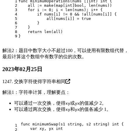
1
func
minimumOperations
(nums []
int
)
int
 {
2
    all := 
make
(
map
[
int
]
bool
, 
len
(nums))
3
for
 i := 
0
; i < 
len
(nums); i++ {
4
if
 nums[i] != 
0
 && !all[nums[i]] {
5
            all[nums[i]] = 
true
6
        }
7
    }
8
return
len
(all)
9
}
解法2：题目中数字大小不超过100，可以使用有限数组代替，
最后计算这个数组中有数字的位的次数。
2023年02月25日
1247. 交换字符使得字符串相同
解法1：字符串计算，理解要点：
可以通过一次交换，使得
或
的值减少 2。
xy
yx
可以通过两次交换，使得
和
的值各减少 1。
xy
yx
func
minimumSwap
(s1 
string
, s2 
string
)
int
 {
1
var
 xy, yx 
int
2