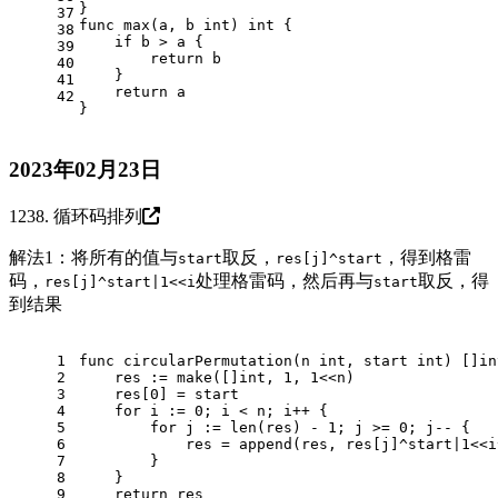
}
37
func
max
(a, b 
int
)
int
 {
38
if
 b > a {
39
return
 b
40
    }
41
return
 a
42
}
2023年02月23日
1238. 循环码排列
解法1：将所有的值与
取反，
，得到格雷
start
res[j]^start
码，
处理格雷码，然后再与
取反，得
res[j]^start|1<<i
start
到结果
1
func
circularPermutation
(n 
int
, start 
int
)
 []
in
2
    res := 
make
([]
int
, 
1
, 
1
<<n)
3
    res[
0
] = start
4
for
 i := 
0
; i < n; i++ {
5
for
 j := 
len
(res) - 
1
; j >= 
0
; j-- {
6
            res = 
append
(res, res[j]^start|
1
<<i
7
        }
8
    }
9
return
 res