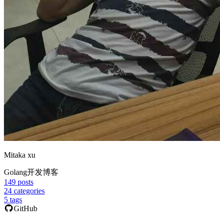
Mitaka xu
Golang开发博客
149
posts
24
categories
5
tags
GitHub