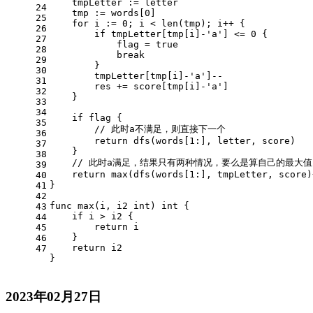
    tmpLetter := letter
24
    tmp := words[
0
]
25
for
 i := 
0
; i < 
len
(tmp); i++ {
26
if
 tmpLetter[tmp[i]-
'a'
] <= 
0
 {
27
            flag = 
true
28
break
29
        }
30
        tmpLetter[tmp[i]-
'a'
]--
31
        res += score[tmp[i]-
'a'
]
32
    }
33
34
if
 flag {
35
// 此时a不满足，则直接下一个
36
return
 dfs(words[
1
:], letter, score)
37
    }
38
// 此时a满足，结果只有两种情况，要么是算自己的最大
39
return
 max(dfs(words[
1
:], tmpLetter, score)
40
}
41
42
func
max
(i, i2 
int
)
int
 {
43
if
 i > i2 {
44
return
 i
45
    }
46
return
 i2
47
}
2023年02月27日