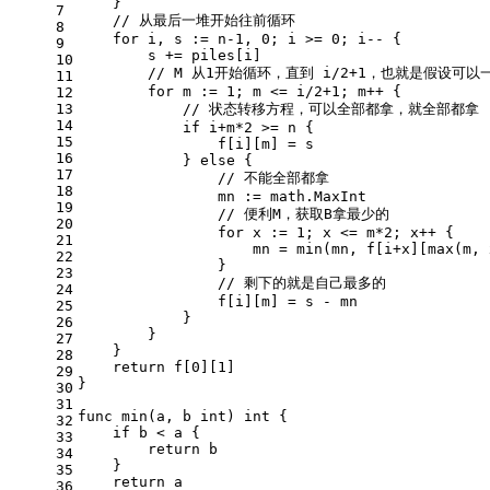
    }
7
// 从最后一堆开始往前循环
8
for
 i, s := n
-1
, 
0
; i >= 
0
; i-- {
9
        s += piles[i]
10
// M 从1开始循环，直到 i/2+1，也就是假设可
11
for
 m := 
1
; m <= i/
2
+
1
; m++ {
12
13
// 状态转移方程，可以全部都拿，就全部都拿
14
if
 i+m*
2
 >= n {
15
                f[i][m] = s
16
            } 
else
 {
17
// 不能全部都拿
18
                mn := math.MaxInt
19
// 便利M，获取B拿最少的
20
for
 x := 
1
; x <= m*
2
; x++ {
21
                    mn = min(mn, f[i+x][max(m, 
22
                }
23
// 剩下的就是自己最多的
24
                f[i][m] = s - mn
25
            }
26
        }
27
    }
28
return
 f[
0
][
1
]
29
}
30
31
func
min
(a, b 
int
)
int
 {
32
if
 b < a {
33
return
 b
34
    }
35
return
 a
36