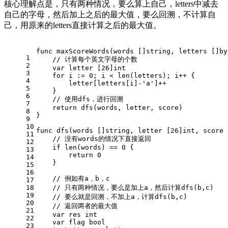
核心理解点是，只有两种情况，要么算上自己，letters中减去
自己的字母，然后加上之后的最大值，要么回溯，不计算自
己，用原来的letters直接计算之后的最大值。
func
maxScoreWords
(words []
string
, letters []
by
1
// 计算每个英文字母的个数
2
var
 letter [
26
]
int
3
for
 i := 
0
; i < 
len
(letters); i++ {
4
        letter[letters[i]-
'a'
]++
5
    }
6
// 使用dfs，进行回溯
7
return
 dfs(words, letter, score)
8
}
9
10
func
dfs
(words []
string
, letter [26]
int
, score 
11
// 没有words的情况下直接返回
12
if
len
(words) == 
0
 {
13
return
0
14
    }
15
16
// 例如有a，b，c
17
18
// 只有两种情况，要么是加上a，然后计算dfs(b,c)
19
// 要么就是回溯，不加上a，计算dfs(b,c)
20
// 返回两者的最大值
21
var
 res 
int
22
var
 flag 
bool
23