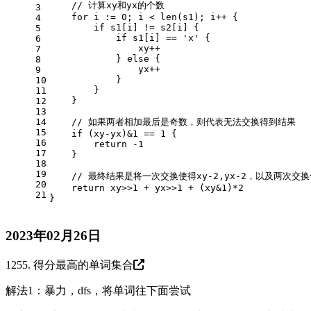
// 计算xy和yx的个数
3
for
 i := 
0
; i < 
len
(s1); i++ {
4
if
 s1[i] != s2[i] {
5
if
 s1[i] == 
'x'
 {
6
                xy++
7
            } 
else
 {
8
                yx++
9
            }
10
        }
11
    }
12
13
14
// 如果两者相加最后是奇数，则代表无法交换得到结果
15
if
 (xy-yx)&
1
 == 
1
 {
16
return
-1
17
    }
18
19
// 最终结果是将一次交换使得xy-2,yx-2，以及两次交换
20
return
 xy>>
1
 + yx>>
1
 + (xy&
1
)*
2
21
}
2023年02月26日
1255. 得分最高的单词集合
解法1：暴力，dfs，将单词往下面尝试