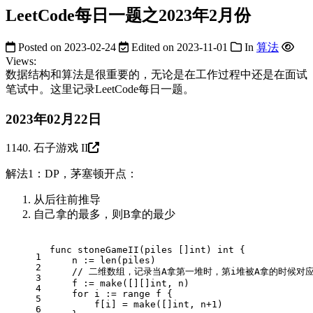
LeetCode每日一题之2023年2月份
Posted on
2023-02-24
Edited on
2023-11-01
In
算法
Views:
数据结构和算法是很重要的，无论是在工作过程中还是在面试
笔试中。这里记录LeetCode每日一题。
2023年02月22日
1140. 石子游戏 II
解法1：DP，茅塞顿开点：
从后往前推导
自己拿的最多，则B拿的最少
func
stoneGameII
(piles []
int
)
int
 {
1
    n := 
len
(piles)
2
// 二维数组，记录当A拿第一堆时，第i堆被A拿的时候对
3
    f := 
make
([][]
int
, n)
4
for
 i := 
range
 f {
5
        f[i] = 
make
([]
int
, n+
1
)
6