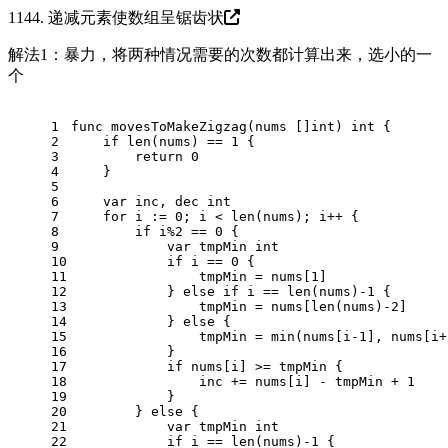
1144. 递减元素使数组呈锯齿状
解法1：暴力，将两种情况需要的次数都计算出来，选小的一
个
1
func
movesToMakeZigzag
(nums []
int
)
int
 {
2
if
len
(nums) == 
1
 {
3
return
0
4
    }
5
6
var
 inc, dec 
int
7
for
 i := 
0
; i < 
len
(nums); i++ {
8
if
 i%
2
 == 
0
 {
9
var
 tmpMin 
int
10
if
 i == 
0
 {
11
                tmpMin = nums[
1
]
12
            } 
else
if
 i == 
len
(nums)
-1
 {
13
                tmpMin = nums[
len
(nums)
-2
]
14
            } 
else
 {
15
                tmpMin = min(nums[i
-1
], nums[i+
16
            }
17
if
 nums[i] >= tmpMin {
18
                inc += nums[i] - tmpMin + 
1
19
            }
20
        } 
else
 {
21
var
 tmpMin 
int
22
if
 i == 
len
(nums)
-1
 {