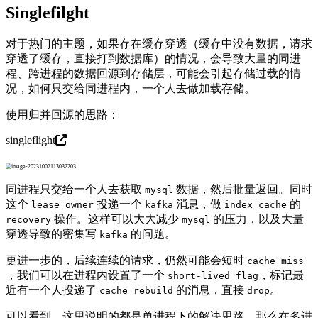
Singlefilght
对于热门的主题，如果存在缓存穿透（缓存中没有数据，请求
穿透了缓存，直接打到数据库）的情况，会导致大量的同进
程、跨进程的数据回源到存储层，可能会引起存储过载的情
况，如何只交给同进程内，一个人去做加载存储。
使用归并回源的思路：
singleflight
同进程只交给一个人去获取
数据，然后批量返回。同时
mysql
这个
投递一个
消息，做
的
lease owner
kafka
index cache
操作。这样可以大大减少
的压力，以及大量
recovery
mysql
穿透导致的密集写
的问题。
kafka
更进一步的，后续连续的请求，仍然可能会短时
cache miss
，我们可以在进程内设置了一个
，标记最
short-lived flag
近有一个人投递了
的消息，直接
。
cache rebuild
drop
可以看到，这里说明的都是单进程下的解决思路。那么在多进