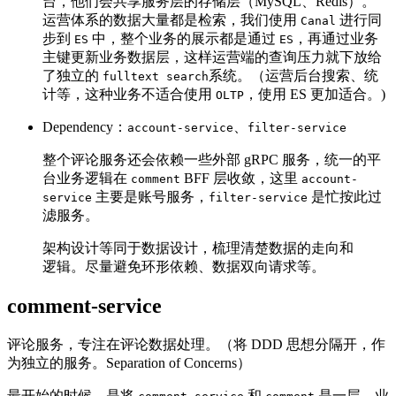
台，他们会共享服务层的存储层（MySQL、Redis）。
运营体系的数据大量都是检索，我们使用
进行同
Canal
步到
中，整个业务的展示都是通过
，再通过业务
ES
ES
主键更新业务数据层，这样运营端的查询压力就下放给
了独立的
系统。（运营后台搜索、统
fulltext search
计等，这种业务不适合使用
，使用 ES 更加适合。)
OLTP
Dependency：
、
account-service
filter-service
整个评论服务还会依赖一些外部 gRPC 服务，统一的平
台业务逻辑在
BFF 层收敛，这里
comment
account-
主要是账号服务，
是忙按此过
service
filter-service
滤服务。
架构设计等同于数据设计，梳理清楚数据的走向和
逻辑。尽量避免环形依赖、数据双向请求等。
comment-service
评论服务，专注在评论数据处理。（将 DDD 思想分隔开，作
为独立的服务。Separation of Concerns）
最开始的时候，是将
和
是一层，业