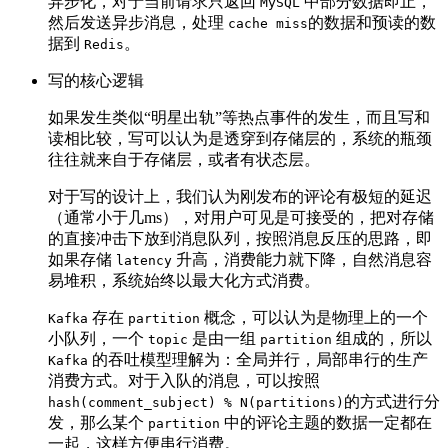
异步化，对于当前请求只返回
中部分数据即止，
MySQL
然后发送异步消息，处理
的数据和预读的数
cache miss
据到
。
Redis
写的核心逻辑
如果发生类似“明星出轨”等热点事件的发生，而且写和
读相比较，写可以认为是透穿到存储层的，系统的瓶颈
往往就来自于存储层，或者有状态层。
对于写的设计上，我们认为刚发布的评论有极短的延迟
（通常小于几ms），对用户可见是可接受的，把对存储
的直接冲击下放到消息队列，按照消息反压的思路，即
如果存储
升高，消费能力就下降，自然消息容
latency
易堆积，系统始终以最大化方式消费。
存在
概念，可以认为是物理上的一个
Kafka
partition
小队列，一个
是由一组
组成的，所以
topic
partition
的吞吐模型理解为：全局并行，局部串行的生产
Kafka
消费方式。对于入队的消息，可以按照
的方式进行分
hash(comment_subject) % N(partitions)
发，那么某个
中的评论主题的数据一定都在
partition
一起，这样方便串行消费。