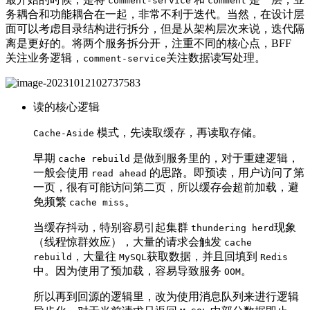
comment-service
comment
务耦合和功能耦合在一起，非常不利于迭代。当然，在设计层
面可以考虑目录结构进行拆分，但是从架构层次来说，迭代隔
离是更好的。将两个服务拆分开，注重不同的核心点，BFF
关注业务逻辑，
关注数据读写处理。
comment-service
读的核心逻辑
模式，先读取缓存，再读取存储。
Cache-Aside
早期
是做到服务里的，对于重建逻辑，
cache rebuild
一般会使用
的思路。即预读，用户访问了第
read ahead
一页，很有可能访问第二页，所以缓存会超前加载，避
免频繁
。
cache miss
当缓存抖动，特别容易引起集群
现象
thundering herd
（线程惊群效应），大量的请求会触发
cache
，大量往
获取数据，并且回填到
rebuild
MySQL
Redis
中。因为使用了预加载，容易导致服务
。
OOM
所以再到回源的逻辑里，改为使用消息队列来进行逻辑