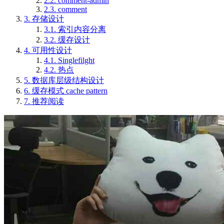
2.2.
comment-admin
2.3.
comment
3.
存储设计
3.1.
索引内容分离
3.2.
缓存设计
4.
可用性设计
4.1.
Singlefilght
4.2.
热点
5.
数据库层级结构设计
6.
缓存模式 cache pattern
7.
推荐阅读