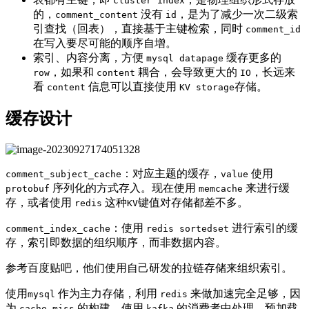
cluster index
的，
没有
，是为了减少一次二级索
comment_content
id
引查找（回表），直接基于主键检索，同时
comment_id
在写入要尽可能的顺序自增。
索引、内容分离，方便
缓存更多的
mysql datapage
，如果和
耦合，会导致更大的
，长远来
row
content
IO
看
信息可以直接使用
存储。
content
KV storage
缓存设计
：对应主题的缓存，
使用
comment_subject_cache
value
序列化的方式存入。现在使用
来进行缓
protobuf
memcache
存，或者使用
这种
键值对存储都差不多。
redis
KV
：使用
进行索引的缓
comment_index_cache
redis sortedset
存，索引即数据的组织顺序，而非数据内容。
参考百度贴吧，他们使用自己研发的拉链存储来组织索引。
使用
作为主力存储，利用
来做加速完全足够，因
mysql
redis
为
的构建，使用
的消费者中处理，预加载
cache miss
kafka