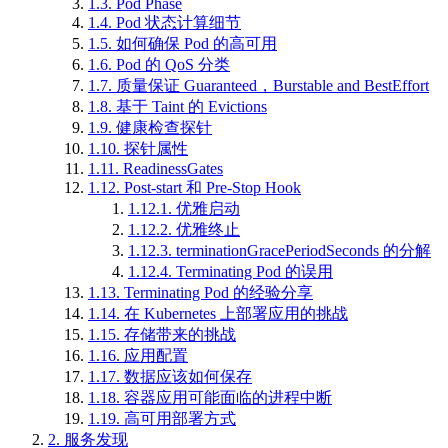
1.3.
Pod Phase
1.4.
Pod 状态计算细节
1.5.
如何确保 Pod 的高可用
1.6.
Pod 的 QoS 分类
1.7.
质量保证 Guaranteed，Burstable and BestEffort
1.8.
基于 Taint 的 Evictions
1.9.
健康检查探针
1.10.
探针属性
1.11.
ReadinessGates
1.12.
Post-start 和 Pre-Stop Hook
1.12.1.
优雅启动
1.12.2.
优雅终止
1.12.3.
terminationGracePeriodSeconds 的分解
1.12.4.
Terminating Pod 的误用
1.13.
Terminating Pod 的经验分享
1.14.
在 Kubernetes 上部署应用的挑战
1.15.
存储带来的挑战
1.16.
应用配置
1.17.
数据应该如何保存
1.18.
容器应用可能面临的进程中断
1.19.
高可用部署方式
2.
服务发现