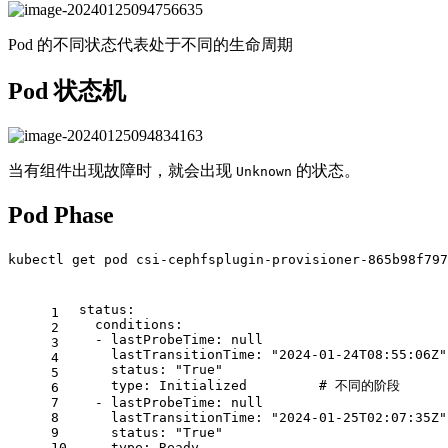
Pod 的不同状态代表处于不同的生命周期
Pod 状态机
当有组件出现故障时，就会出现
的状态。
Unknown
Pod Phase
kubectl get pod csi-cephfsplugin-provisioner-865b98f797
status:
1
conditions:
2
-
lastProbeTime:
null
3
lastTransitionTime:
"2024-01-24T08:55:06Z"
4
status:
"True"
5
type:
Initialized
# 不同的阶段
6
7
-
lastProbeTime:
null
8
lastTransitionTime:
"2024-01-25T02:07:35Z"
9
status:
"True"
10
type:
Ready