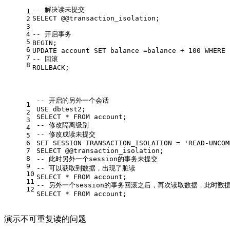
-- 解决读未提交 
1
SELECT
 @
@transaction_isolation
;
2
3
4
-- 开启事务 
5
BEGIN
;
6
UPDATE
 account 
SET
 balance 
=
balance 
+
100
WHERE
 
7
-- 回滚 
8
ROLLBACK
;
-- 开启的另外一个会话  
1
USE dbtest2;
2
SELECT
*
FROM
 account;
3
-- 修改隔离级别 
4
-- 修改成读未提交  
5
6
SET
 SESSION TRANSACTION_ISOLATION 
=
'READ-UNCOM
7
SELECT
 @
@transaction_isolation
;
8
-- 此时另外一个session的事务未提交 
9
-- 可以获取到数据，出现了脏读  
10
SELECT
*
FROM
 account;
11
-- 另外一个session的事务回滚之后，再次读取数据，此时数
12
SELECT
*
FROM
 account;
演示不可重复读的问题