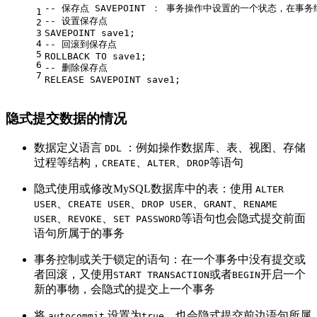
-- 保存点 SAVEPOINT ： 事务操作中设置的一个状态，在
1
-- 设置保存点 
2
3
SAVEPOINT
 save1;
4
-- 回滚到保存点 
5
ROLLBACK
TO
 save1;
6
-- 删除保存点 
7
RELEASE
SAVEPOINT
 save1;
隐式提交数据的情况
数据定义语言
：例如操作数据库、表、视图、存储
DDL
过程等结构，
、
、
等语句
CREATE
ALTER
DROP
隐式使用或修改MySQL数据库中的表：使用
ALTER
、
、
、
、
USER
CREATE USER
DROP USER
GRANT
RENAME
、
、
等语句也会隐式提交前面
USER
REVOKE
SET PASSWORD
语句所属于的事务
事务控制或关于锁定的语句：在一个事务中没有提交或
者回滚，又使用
或者
开启一个
START TRANSACTION
BEGIN
新的事物，会隐式的提交上一个事务
将
设置为
，也会隐式提交前边语句所属
autocommit
true