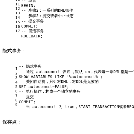
-- 或者  
11
BEGIN
;
12
-- 步骤2：一系列的DML操作
13
-- 步骤3：提交或者中止状态  
14
-- 提交事务 
15
COMMIT
;
16
17
-- 回滚事务  
ROLLBACK
;
隐式事务：
-- 隐式事务  
1
-- 通过 autocommit 设置 ,默认 on，代表每一条DM
2
SHOW
 VARIABLES 
LIKE
'%autocommit%'
;
3
-- 关闭自动提，只针对DML，对DDL是无效的  
4
5
SET
 autocommit
=
FALSE
; 
6
-- 执行操作，构成一个独立的事务   
7
-- 提交  
8
COMMIT
;
9
-- 当 autocommit 为 true，START TRANSACTI
保存点：