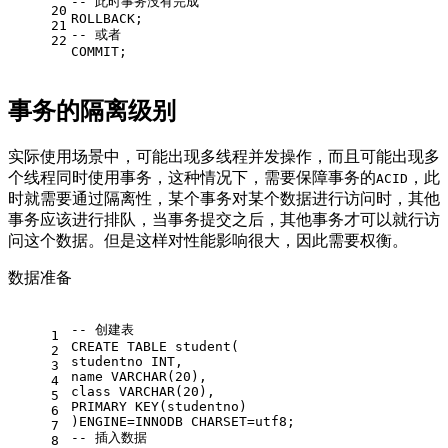
-- 此时事务没有完成  
20
ROLLBACK
;
21
-- 或者  
22
COMMIT
;
事务的隔离级别
实际使用场景中，可能出现多线程并发操作，而且可能出现多
个线程同时使用事务，这种情况下，需要保障事务的
，此
ACID
时就需要通过隔离性，某个事务对某个数据进行访问时，其他
事务应该进行排队，当事务提交之后，其他事务才可以就行访
问这个数据。但是这样对性能影响很大，因此需要权衡。
数据准备
-- 创建表
1
CREATE
TABLE
 student(
2
studentno 
INT
,
3
name 
VARCHAR
(
20
),
4
class 
VARCHAR
(
20
),
5
PRIMARY
 KEY(studentno)
6
)ENGINE
=
INNODB CHARSET
=
utf8;
7
-- 插入数据
8