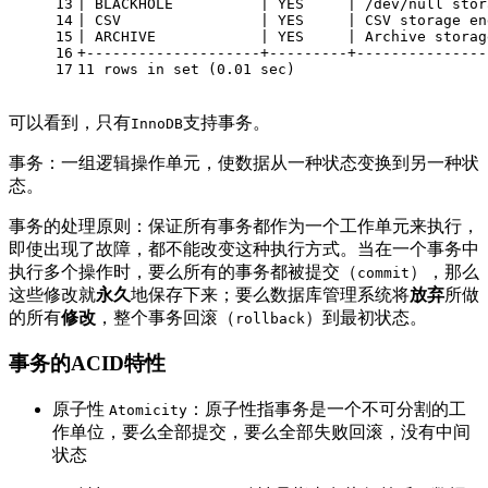
13
|
 BLACKHOLE          
|
 YES     
|
/
dev
/
null
 stor
14
|
 CSV                
|
 YES     
|
 CSV storage en
15
|
 ARCHIVE            
|
 YES     
|
 Archive storag
16
+
--------------------+---------+---------------
17
11
rows
in
set
 (
0.01
 sec)
可以看到，只有
支持事务。
InnoDB
事务：一组逻辑操作单元，使数据从一种状态变换到另一种状
态。
事务的处理原则：保证所有事务都作为一个工作单元来执行，
即使出现了故障，都不能改变这种执行方式。当在一个事务中
执行多个操作时，要么所有的事务都被提交（
），那么
commit
这些修改就
永久
地保存下来；要么数据库管理系统将
放弃
所做
的所有
修改
，整个事务回滚（
）到最初状态。
rollback
事务的ACID特性
原子性
：原子性指事务是一个不可分割的工
Atomicity
作单位，要么全部提交，要么全部失败回滚，没有中间
状态