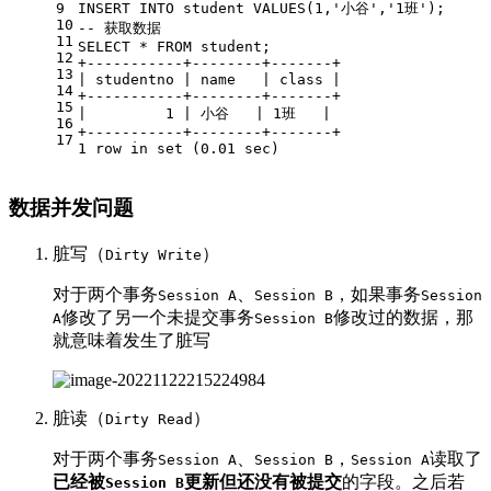
9
INSERT
INTO
 student 
VALUES
(
1
,
'小谷'
,
'1班'
);
10
-- 获取数据
11
SELECT
*
FROM
 student;
12
+
-----------+--------+-------+
13
|
 studentno 
|
 name   
|
 class 
|
14
+
-----------+--------+-------+
15
|
1
|
 小谷   
|
1
班   
|
16
+
-----------+--------+-------+
17
1
row
in
set
 (
0.01
 sec)
数据并发问题
脏写（
）
Dirty Write
对于两个事务
、
，如果事务
Session A
Session B
Session
修改了另一个未提交事务
修改过的数据，那
A
Session B
就意味着发生了脏写
脏读（
）
Dirty Read
对于两个事务
、
，
读取了
Session A
Session B
Session A
已经被
更新但还没有被提交
的字段。之后若
Session B