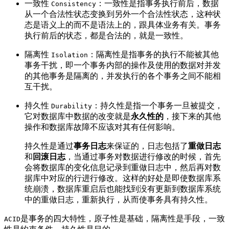
一致性
：一致性是指事务执行前后，数据
Consistency
从一个合法性状态变换到另外一个合法性状态，这种状
态是语义上的而不是语法上的，跟具体业务有关。事务
执行前后的状态，都是合法的，就是一致性。
隔离性
：隔离性是指事务的执行不能被其他
Isolation
事务干扰，即一个事务内部的操作及使用的数据对并发
的其他事务是隔离的，并发执行的各个事务之间不能相
互干扰。
持久性
：持久性是指一个事务一旦被提交，
Durability
它对数据库中数据的改变就是
永久性的
，接下来的其他
操作和数据库故障不应该对其有任何影响。
持久性是通过
事务日志
来保证的，日志包括了
重做日志
和
回滚日志
，当通过事务对数据进行修改的时候，首先
会将数据库的变化信息记录到重做日志中，然后再对数
据库中对应的行进行修改。这样的好处是即使数据库系
统崩溃，数据库重启后也能找到没有更新到数据库系统
中的重做日志，重新执行，从而使事务具有持久性。
是事务的四大特性，原子性是基础，隔离性是手段，一致
ACID