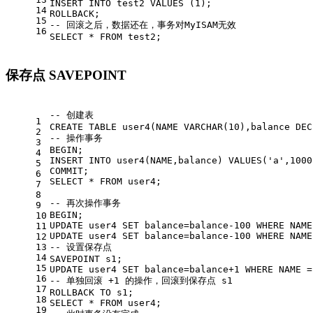
INSERT
INTO
 test2 
VALUES
 (
1
);
14
ROLLBACK
;
15
-- 回滚之后，数据还在，事务对MyISAM无效 
16
SELECT
*
FROM
 test2;
保存点 SAVEPOINT
-- 创建表 
1
CREATE
TABLE
 user4(NAME 
VARCHAR
(
10
),balance 
DEC
2
-- 操作事务 
3
BEGIN
;
4
INSERT
INTO
 user4(NAME,balance) 
VALUES
(
'a'
,
1000
5
COMMIT
;
6
SELECT
*
FROM
 user4;
7
8
-- 再次操作事务  
9
BEGIN
;
10
UPDATE
 user4 
SET
 balance
=
balance
-100
WHERE
 NAME
11
UPDATE
 user4 
SET
 balance
=
balance
-100
WHERE
 NAME
12
13
-- 设置保存点 
14
SAVEPOINT
 s1;
15
UPDATE
 user4 
SET
 balance
=
balance
+
1
WHERE
 NAME 
=
16
-- 单独回滚 +1 的操作，回滚到保存点 s1  
17
ROLLBACK
TO
 s1;
18
SELECT
*
FROM
 user4;
19