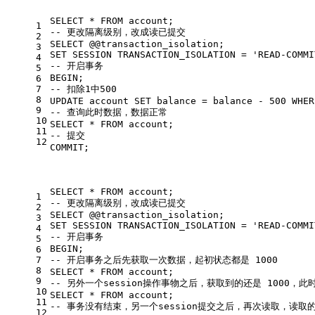
SELECT
*
FROM
 account;
1
-- 更改隔离级别，改成读已提交 
2
SELECT
 @
@transaction_isolation
;
3
SET
 SESSION TRANSACTION_ISOLATION 
=
'READ-COMMI
4
-- 开启事务 
5
BEGIN
;
6
7
-- 扣除1中500 
8
UPDATE
 account 
SET
 balance 
=
 balance 
-
500
WHER
9
-- 查询此时数据，数据正常 
10
SELECT
*
FROM
 account;
11
-- 提交 
12
COMMIT
;
SELECT
*
FROM
 account;
1
-- 更改隔离级别，改成读已提交 
2
SELECT
 @
@transaction_isolation
;
3
SET
 SESSION TRANSACTION_ISOLATION 
=
'READ-COMMI
4
-- 开启事务 
5
BEGIN
;
6
7
-- 开启事务之后先获取一次数据，起初状态都是 1000   
8
SELECT
*
FROM
 account;
9
-- 另外一个session操作事物之后，获取到的还是 1000，此
10
SELECT
*
FROM
 account;
11
-- 事务没有结束，另一个session提交之后，再次读取，读
12