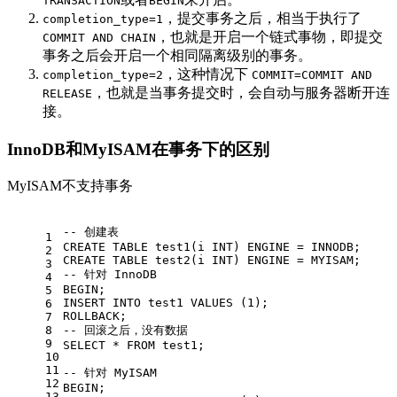
TRANSACTION
BEGIN
，提交事务之后，相当于执行了
completion_type=1
，也就是开启一个链式事物，即提交
COMMIT AND CHAIN
事务之后会开启一个相同隔离级别的事务。
，这种情况下
completion_type=2
COMMIT=COMMIT AND
，也就是当事务提交时，会自动与服务器断开连
RELEASE
接。
InnoDB和MyISAM在事务下的区别
MyISAM不支持事务
-- 创建表  
1
CREATE
TABLE
 test1(i 
INT
) ENGINE 
=
 INNODB;
2
CREATE
TABLE
 test2(i 
INT
) ENGINE 
=
 MYISAM;
3
-- 针对 InnoDB 
4
BEGIN
; 
5
INSERT
INTO
 test1 
VALUES
 (
1
);
6
ROLLBACK
;
7
8
-- 回滚之后，没有数据 
9
SELECT
*
FROM
 test1;
10
11
-- 针对 MyISAM 
12
BEGIN
;
13