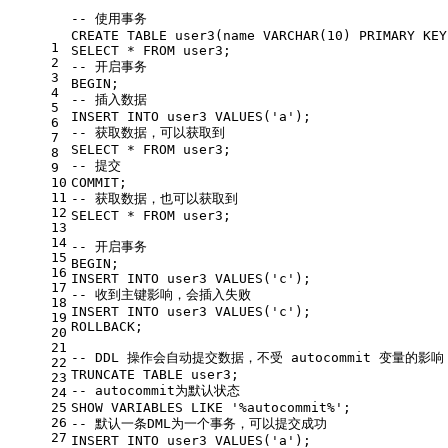
-- 使用事务 
CREATE
TABLE
 user3(name 
VARCHAR
(
10
) 
PRIMARY
 KEY
1
SELECT
*
FROM
 user3;
2
-- 开启事务 
3
BEGIN
;
4
-- 插入数据
5
INSERT
INTO
 user3 
VALUES
(
'a'
);
6
-- 获取数据，可以获取到 
7
SELECT
*
FROM
 user3;
8
-- 提交 
9
10
COMMIT
;
11
-- 获取数据，也可以获取到 
12
SELECT
*
FROM
 user3;
13
14
-- 开启事务 
15
BEGIN
;
16
INSERT
INTO
 user3 
VALUES
(
'c'
);
17
-- 收到主键影响，会插入失败  
18
INSERT
INTO
 user3 
VALUES
(
'c'
);
19
ROLLBACK
;
20
21
-- DDL 操作会自动提交数据，不受 autocommit 变量的影响
22
TRUNCATE
TABLE
 user3;
23
-- autocommit为默认状态   
24
25
SHOW
 VARIABLES 
LIKE
'%autocommit%'
;
26
-- 默认一条DML为一个事务，可以提交成功
27
INSERT
INTO
 user3 
VALUES
(
'a'
); 