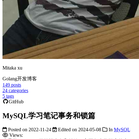
Mitaka xu
Golang开发博客
149
posts
24
categories
5
tags
GitHub
MySQL学习笔记事务和锁篇
Posted on
2022-11-24
Edited on
2024-05-08
In
MySQL
Views: