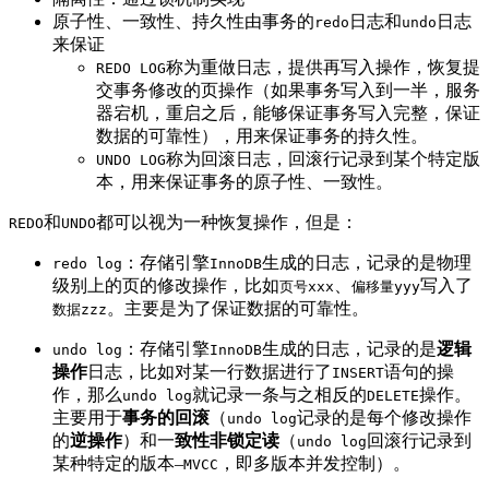
原子性、一致性、持久性由事务的
日志和
日志
redo
undo
来保证
称为重做日志，提供再写入操作，恢复提
REDO LOG
交事务修改的页操作（如果事务写入到一半，服务
器宕机，重启之后，能够保证事务写入完整，保证
数据的可靠性），用来保证事务的持久性。
称为回滚日志，回滚行记录到某个特定版
UNDO LOG
本，用来保证事务的原子性、一致性。
和
都可以视为一种恢复操作，但是：
REDO
UNDO
：存储引擎
生成的日志，记录的是物理
redo log
InnoDB
级别上的页的修改操作，比如
、
写入了
页号xxx
偏移量yyy
。主要是为了保证数据的可靠性。
数据zzz
：存储引擎
生成的日志，记录的是
逻辑
undo log
InnoDB
操作
日志，比如对某一行数据进行了
语句的操
INSERT
作，那么
就记录一条与之相反的
操作。
undo log
DELETE
主要用于
事务的回滚
（
记录的是每个修改操作
undo log
的
逆操作
）和一
致性非锁定读
（
回滚行记录到
undo log
某种特定的版本–
，即多版本并发控制）。
MVCC