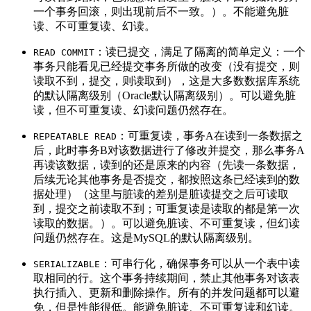
一个事务回滚，则出现前后不一致。）。不能避免脏
读、不可重复读、幻读。
：读已提交，满足了隔离的简单定义：一个
READ COMMIT
事务只能看见已经提交事务所做的改变（没有提交，则
读取不到，提交，则读取到），这是大多数数据库系统
的默认隔离级别（Oracle默认隔离级别）。可以避免脏
读，但不可重复读、幻读问题仍然存在。
：可重复读，事务A在读到一条数据之
REPEATABLE READ
后，此时事务B对该数据进行了修改并提交，那么事务A
再读该数据，读到的还是原来的内容（先读一条数据，
后续无论其他事务是否提交，都按照这条已经读到的数
据处理）（这里与脏读的差别是脏读提交之后可读取
到，提交之前读取不到；可重复读是读取的都是第一次
读取的数据。）。可以避免脏读、不可重复读，但幻读
问题仍然存在。这是MySQL的默认隔离级别。
：可串行化，确保事务可以从一个表中读
SERIALIZABLE
取相同的行。这个事务持续期间，禁止其他事务对该表
执行插入、更新和删除操作。所有的并发问题都可以避
免，但是性能很低。能避免脏读、不可重复读和幻读。