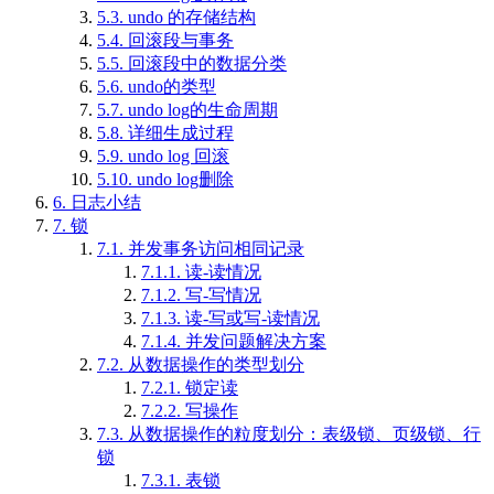
5.3.
undo 的存储结构
5.4.
回滚段与事务
5.5.
回滚段中的数据分类
5.6.
undo的类型
5.7.
undo log的生命周期
5.8.
详细生成过程
5.9.
undo log 回滚
5.10.
undo log删除
6.
日志小结
7.
锁
7.1.
并发事务访问相同记录
7.1.1.
读-读情况
7.1.2.
写-写情况
7.1.3.
读-写或写-读情况
7.1.4.
并发问题解决方案
7.2.
从数据操作的类型划分
7.2.1.
锁定读
7.2.2.
写操作
7.3.
从数据操作的粒度划分：表级锁、页级锁、行
锁
7.3.1.
表锁