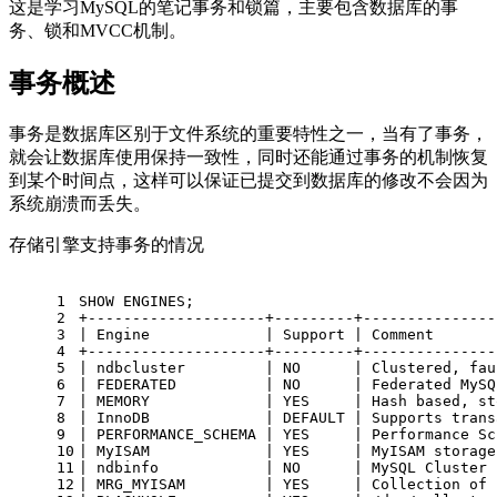
这是学习MySQL的笔记事务和锁篇，主要包含数据库的事
务、锁和MVCC机制。
事务概述
事务是数据库区别于文件系统的重要特性之一，当有了事务，
就会让数据库使用保持一致性，同时还能通过事务的机制恢复
到某个时间点，这样可以保证已提交到数据库的修改不会因为
系统崩溃而丢失。
存储引擎支持事务的情况
1
SHOW
 ENGINES;
2
+
--------------------+---------+---------------
3
|
 Engine             
|
 Support 
|
 Comment       
4
+
--------------------+---------+---------------
5
|
 ndbcluster         
|
NO
|
 Clustered, fau
6
|
 FEDERATED          
|
NO
|
 Federated MySQ
7
|
 MEMORY             
|
 YES     
|
 Hash based, st
8
|
 InnoDB             
|
DEFAULT
|
 Supports trans
9
|
 PERFORMANCE_SCHEMA 
|
 YES     
|
 Performance Sc
10
|
 MyISAM             
|
 YES     
|
 MyISAM storage
11
|
 ndbinfo            
|
NO
|
 MySQL Cluster 
12
|
 MRG_MYISAM         
|
 YES     
|
 Collection 
of
 