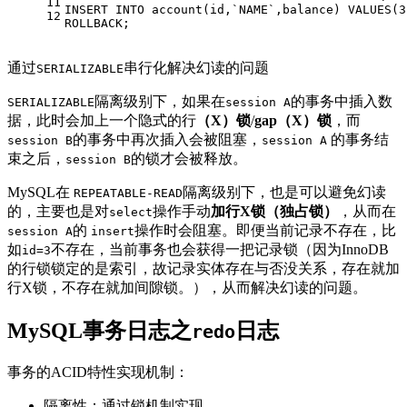
11
INSERT
INTO
 account(id,`NAME`,balance) 
VALUES
(
3
12
ROLLBACK
;
通过
串行化解决幻读的问题
SERIALIZABLE
隔离级别下，如果在
的事务中插入数
SERIALIZABLE
session A
据，此时会加上一个隐式的行
（X）锁
/
gap（X）锁
，而
的事务中再次插入会被阻塞，
的事务结
session B
session A
束之后，
的锁才会被释放。
session B
MySQL在
隔离级别下，也是可以避免幻读
REPEATABLE-READ
的，主要也是对
操作手动
加行X锁（独占锁）
，从而在
select
的
操作时会阻塞。即便当前记录不存在，比
session A
insert
如
不存在，当前事务也会获得一把记录锁（因为InnoDB
id=3
的行锁锁定的是索引，故记录实体存在与否没关系，存在就加
行X锁，不存在就加间隙锁。），从而解决幻读的问题。
MySQL事务日志之
日志
redo
事务的ACID特性实现机制：
隔离性：通过锁机制实现