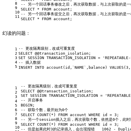
8
-- 另一个回话事务修改之后，再次获取数据，与上次获取的是一
9
SELECT
*
FROM
 account;
10
-- 另一个回话事务提交之后，再次获取数据，与上次获取的是一
11
SELECT
*
FROM
 account;
幻读的问题：
-- 更改隔离级别，改成可重复度
1
2
SELECT
 @
@transaction_isolation
;
3
SET
 SESSION TRANSACTION_ISOLATION 
=
'REPEATABLE-
4
-- 插入数据 
5
INSERT
INTO
 account(id,`NAME`,balance) 
VALUES
(
3
,
-- 更改隔离级别，改成可重复度
1
SELECT
 @
@transaction_isolation
;
2
SET
 SESSION TRANSACTION_ISOLATION 
=
'REPEATABLE
3
-- 开启事务  
4
BEGIN
;
5
6
-- 获取个数，最开始为0个 
7
SELECT
COUNT
(
*
) 
FROM
 account 
WHERE
 id 
=
3
;
8
-- 另一个session插入之后，再次获取个数，依然是0个，此
9
SELECT
COUNT
(
*
) 
FROM
 account 
WHERE
 id 
=
3
;
10
-- 但是如果此时3的记录插入，会出现报错   1062 - Duplica