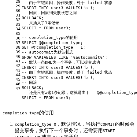
28
-- 由于主键原因，操作失败，处于 failed 状态 
29
INSERT
INTO
 user3 
VALUES
(
'a'
);
30
-- 回滚，回滚到失败状态之间
31
ROLLBACK
;
32
-- 只插入了1条记录  
33
SELECT
*
FROM
 user3;
34
35
-- completion_type的使用  
36
37
SELECT
 @
@completion_type
;
38
SET
 @
@completion_type
=
1
;
39
-- autocommit为默认状态   
40
SHOW
 VARIABLES 
LIKE
'%autocommit%'
;
41
-- 默认一条DML为一个事务，可以提交成功
42
INSERT
INTO
 user3 
VALUES
(
'b'
); 
43
-- 由于主键原因，操作失败，处于 failed 状态 
44
INSERT
INTO
 user3 
VALUES
(
'b'
);
45
-- 回滚
46
ROLLBACK
;
47
-- 还是只有a这1条记录，这就是由于   @@completion_ty
SELECT
*
FROM
 user3;
的使用
completion_type
，默认情况，当执行
的时候会
completion_type=0
COMMIT
提交事务，执行下一个事务时，还需要用
START
或者
来开启。