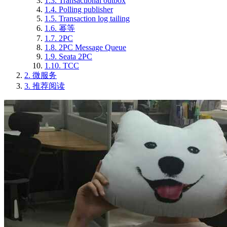
1.3.
Transactional outbox
1.4.
Polling publisher
1.5.
Transaction log tailing
1.6.
幂等
1.7.
2PC
1.8.
2PC Message Queue
1.9.
Seata 2PC
1.10.
TCC
2.
微服务
3.
推荐阅读