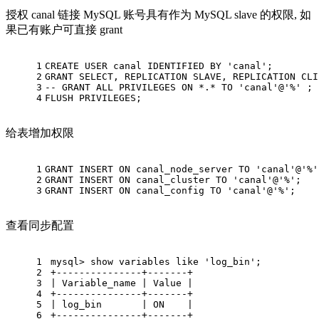
授权 canal 链接 MySQL 账号具有作为 MySQL slave 的权限, 如
果已有账户可直接 grant
1
CREATE
USER
 canal IDENTIFIED 
BY
'canal'
;  
2
GRANT
SELECT
, REPLICATION SLAVE, REPLICATION CLI
3
-- GRANT ALL PRIVILEGES ON *.* TO 'canal'@'%' ;
4
FLUSH PRIVILEGES;
给表增加权限
1
GRANT
INSERT
ON
 canal_node_server 
TO
'canal'
@
'%'
2
GRANT
INSERT
ON
 canal_cluster 
TO
'canal'
@
'%'
;
3
GRANT
INSERT
ON
 canal_config 
TO
'canal'
@
'%'
;
查看同步配置
1
mysql
>
show
 variables 
like
'log_bin'
;
2
+
---------------+-------+
3
|
 Variable_name 
|
Value
|
4
+
---------------+-------+
5
|
 log_bin       
|
ON
|
6
+
---------------+-------+