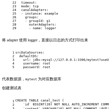
22
  timeout:                                 
23
  mode: tcp 
24
  canalAdapters:                            
25
  - instance: example                       
26
    groups:                                 
27
    - groupId: g1                           
28
      outerAdapters:                        
29
      - name: logger                        
将 adapter 使用 logger，直接以日志的方式打印出来
1
srcDataSources:
2
  defaultDS:
3
    url: jdbc:mysql://127.0.0.1:3306/mytest?
useU
4
    username: root
5
    password: root
代表数据源，
为对应数据库
mytest
创建测试表
CREATE
TABLE
 canal_test (
1
    `id` 
BIGINT
(
20
) 
NOT
NULL
 AUTO_INCREMENT COMM
2
3
    `content` 
VARCHAR
(
10
) 
NOT
NULL
 COMMENT 
'内容