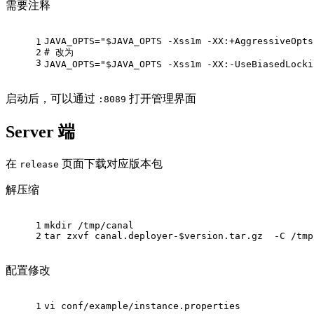
需要注释
JAVA_OPTS=
"
$JAVA_OPTS
 -Xss1m -XX:+AggressiveOpts
1
2
# 改为
3
JAVA_OPTS=
"
$JAVA_OPTS
 -Xss1m -XX:-UseBiasedLocki
启动后，可以通过
打开管理界面
:8089
Server 端
在
页面下载对应版本包
release
解压缩
1
mkdir
 /tmp/canal
2
tar zxvf canal.deployer-
$version
.tar.gz  -C /tmp
配置修改
1
vi conf/example/instance.properties