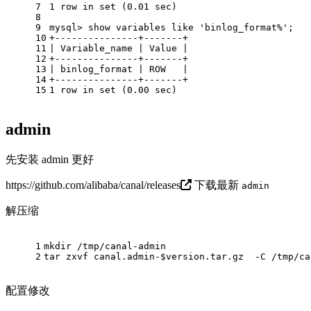
7
1
row
in
set
 (
0.01
 sec)
8
9
mysql
>
show
 variables 
like
'binlog_format%'
;
10
+
---------------+-------+
11
|
 Variable_name 
|
Value
|
12
+
---------------+-------+
13
|
 binlog_format 
|
ROW
|
14
+
---------------+-------+
15
1
row
in
set
 (
0.00
 sec)
admin
先安装 admin 更好
https://github.com/alibaba/canal/releases
下载最新
admin
解压缩
1
mkdir /tmp/canal-admin
2
tar zxvf canal.admin-$version.tar.gz  -C /tmp/ca
配置修改