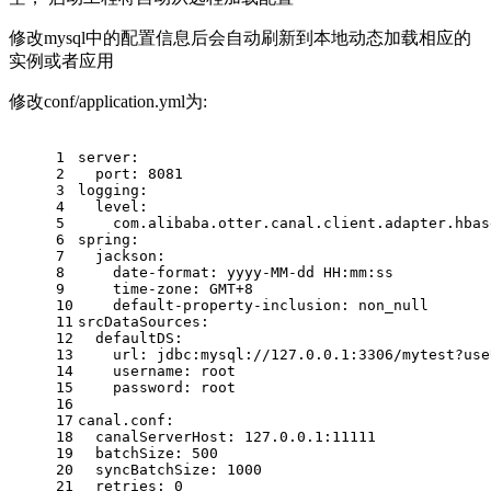
修改mysql中的配置信息后会自动刷新到本地动态加载相应的
实例或者应用
修改conf/application.yml为:
1
server:
2
  port: 8081
3
logging:
4
  level:
5
    com.alibaba.otter.canal.client.adapter.hbas
6
spring:
7
  jackson:
8
    date-format: yyyy-MM-dd HH:mm:ss
9
    time-zone: GMT+8
10
    default-property-inclusion: non_null
11
srcDataSources:
12
  defaultDS:
13
    url: jdbc:mysql://127.0.0.1:3306/mytest?use
14
    username: root
15
    password: root
16
17
canal.conf:
18
  canalServerHost: 127.0.0.1:11111
19
  batchSize: 500                            
20
  syncBatchSize: 1000                       
21
  retries: 0                               