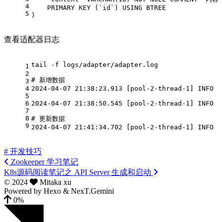
4
PRIMARY
 KEY (`id`) 
USING
 BTREE
5
)
查看适配器日志
tail -f logs/adapter/adapter.log
1
2
# 新增数据
3
4
2024
-04
-07
21
:
38
:
23.913
[
pool
-2
-thread
-1
]
 INFO  
5
6
2024
-04
-07
21
:
38
:
50.545
[
pool
-2
-thread
-1
]
 INFO  
7
8
# 更新数据
9
2024
-04
-07
21
:
41
:
34.702
[
pool
-2
-thread
-1
]
 INFO  
# 开发技巧
Zookeeper 学习笔记
K8s源码阅读笔记之 API Server 生成和启动
©
2024
Mitaka xu
Powered by
Hexo
&
NexT.Gemini
0%