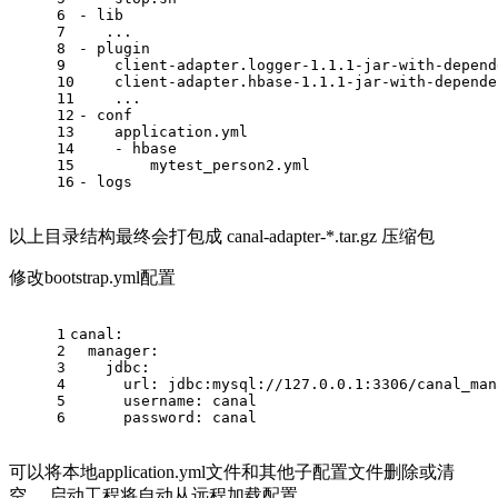
6
- lib
7
   ...
8
- plugin 
9
    client-adapter.logger-1.1.1-jar-with-depend
10
    client-adapter.hbase-1.1.1-jar-with-depende
11
    ...
12
- conf
13
    application.yml
14
    - hbase
15
        mytest_person2.yml
16
- logs
以上目录结构最终会打包成 canal-adapter-*.tar.gz 压缩包
修改bootstrap.yml配置
1
canal:
2
  manager:
3
    jdbc:
4
      url: jdbc:mysql://127.0.0.1:3306/canal_man
5
      username: canal
6
      password: canal
可以将本地application.yml文件和其他子配置文件删除或清
空， 启动工程将自动从远程加载配置