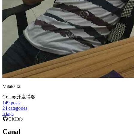
Mitaka xu
Golang开发博客
149
posts
24
categories
5
tags
GitHub
Canal