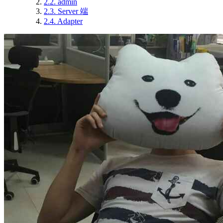
2.2.
admin
2.3.
Server 端
2.4.
Adapter