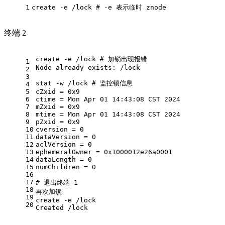
1
create -e /lock 
# -e 表示临时 znode
终端 2
create -e /lock 
# 加锁出现报错
1
Node already exists: /lock
2
3
stat
 -w /lock 
# 监控锁信息
4
5
cZxid = 0x9
6
ctime = Mon Apr 01 14:43:08 CST 2024
7
mZxid = 0x9
8
mtime = Mon Apr 01 14:43:08 CST 2024
9
pZxid = 0x9
10
cversion = 0
11
dataVersion = 0
12
aclVersion = 0
13
ephemeralOwner = 0x1000012e26a0001
14
dataLength = 0
15
numChildren = 0
16
17
# 退出终端 1
18
再次加锁
19
create -e /lock
20
Created /lock