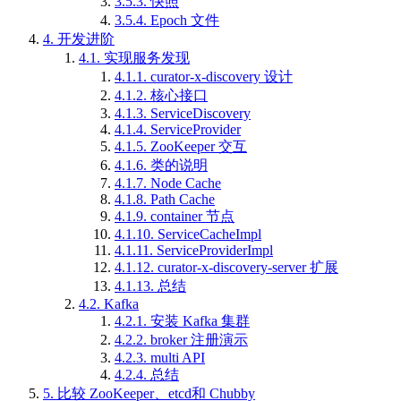
3.5.3.
快照
3.5.4.
Epoch 文件
4.
开发进阶
4.1.
实现服务发现
4.1.1.
curator-x-discovery 设计
4.1.2.
核心接口
4.1.3.
ServiceDiscovery
4.1.4.
ServiceProvider
4.1.5.
ZooKeeper 交互
4.1.6.
类的说明
4.1.7.
Node Cache
4.1.8.
Path Cache
4.1.9.
container 节点
4.1.10.
ServiceCacheImpl
4.1.11.
ServiceProviderImpl
4.1.12.
curator-x-discovery-server 扩展
4.1.13.
总结
4.2.
Kafka
4.2.1.
安装 Kafka 集群
4.2.2.
broker 注册演示
4.2.3.
multi API
4.2.4.
总结
5.
比较 ZooKeeper、etcd和 Chubby