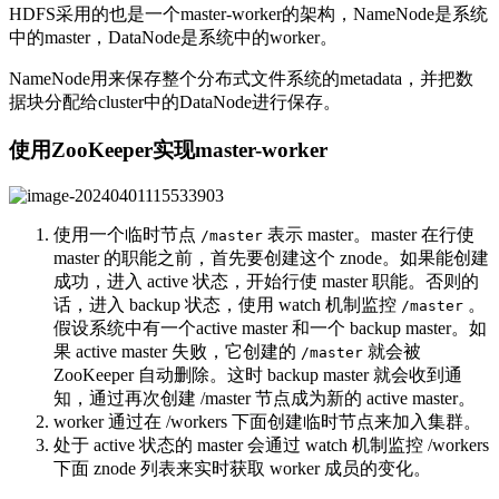
HDFS采用的也是一个master-worker的架构，NameNode是系统
中的master，DataNode是系统中的worker。
NameNode用来保存整个分布式文件系统的metadata，并把数
据块分配给cluster中的DataNode进行保存。
使用ZooKeeper实现master-worker
使用一个临时节点
表示 master。master 在行使
/master
master 的职能之前，首先要创建这个 znode。如果能创建
成功，进入 active 状态，开始行使 master 职能。否则的
话，进入 backup 状态，使用 watch 机制监控
。
/master
假设系统中有一个active master 和一个 backup master。如
果 active master 失败，它创建的
就会被
/master
ZooKeeper 自动删除。这时 backup master 就会收到通
知，通过再次创建 /master 节点成为新的 active master。
worker 通过在 /workers 下面创建临时节点来加入集群。
处于 active 状态的 master 会通过 watch 机制监控 /workers
下面 znode 列表来实时获取 worker 成员的变化。