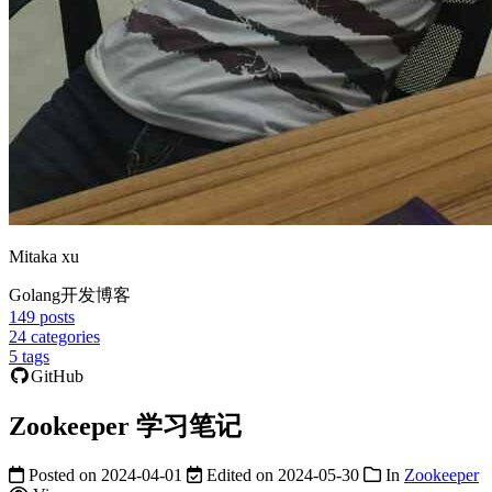
Mitaka xu
Golang开发博客
149
posts
24
categories
5
tags
GitHub
Zookeeper 学习笔记
Posted on
2024-04-01
Edited on
2024-05-30
In
Zookeeper