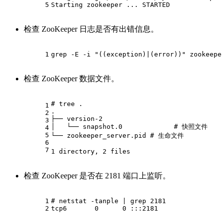
5
Starting zookeeper ... STARTED
检查 ZooKeeper 日志是否有出错信息。
1
grep -E -i 
"((exception)|(error))"
 zookeepe
检查 ZooKeeper 数据文件。
# tree .
1
.
2
├── version-2
3
│   └── snapshot.0             
# 快照文件
4
5
└── zookeeper_server.pid 
# 生命文件
6
7
1 directory, 2 files
检查 ZooKeeper 是否在 2181 端口上监听。
1
# netstat -tanple | grep 2181
2
tcp6       0      0 :::2181                