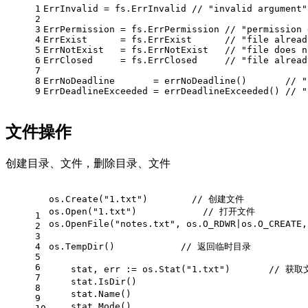
1
ErrInvalid = fs.ErrInvalid // "invalid argument"
2
3
ErrPermission = fs.ErrPermission // "permission 
4
ErrExist      = fs.ErrExist      // "file alread
5
ErrNotExist   = fs.ErrNotExist   // "file does n
6
ErrClosed     = fs.ErrClosed     // "file alread
7
8
ErrNoDeadline       = errNoDeadline()       // "
9
ErrDeadlineExceeded = errDeadlineExceeded() // "
文件操作
创建目录、文件，删除目录、文件
os.Create("1.txt")        // 创建文件
os.Open("1.txt")            // 打开文件
1
os.OpenFile("notes.txt", os.O_RDWR|os.O_C
2
3
4
os.TempDir()            // 返回临时目录
5
6
    stat, err := os.Stat
7
8
9