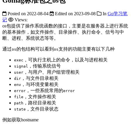
Golnag标准包之os包
Posted on
2022-08-04
Edited on
2023-09-08
In
Go学习笔
记
Views:
os包提供了操作系统函数的接口，主要是在服务器上进行系统
的基本操作，如文件操作、目录操作、执行命令、信号与中
断、进程、系统状态等等。
通过
的包结构可以看到
支持的功能主要有以下几种
os
os
，可执行主机上的命令，以及与进程相关
exec
，传输系统信号
signal
，与用户、用户组管理相关
user
，与文件目录相关
dir
，与环境变量相关
env
，一些系统常用的
error
error
，文件操作相关
file
，路径目录相关
path
，文件目录状态
state
例如获取hostname