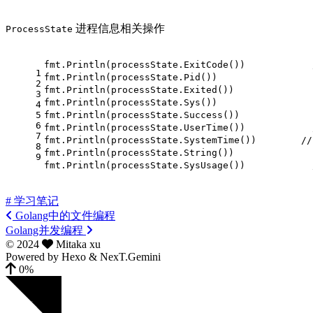
进程信息相关操作
ProcessState
fmt.Println(processState.ExitCode())          
1
fmt.Println(processState.Pid())                
2
fmt.Println(processState.Exited())           
3
fmt.Println(processState.Sys())        
4
5
fmt.Println(processState.Success())         
6
fmt.Println(processState.UserTime())       
7
fmt.Println(processState.SystemTime())     
8
fmt.Println(processState.String())         
9
fmt.Println(processState.SysUsage())  
# 学习笔记
Golang中的文件编程
Golang并发编程
©
2024
Mitaka xu
Powered by
Hexo
&
NexT.Gemini
0%