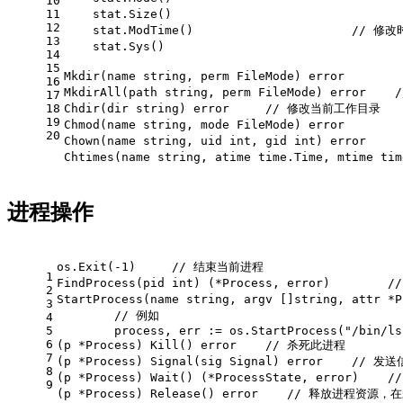
10
11
12
13
14
15
Mkdir(name string, perm FileMode) error      
16
MkdirAll(path string, perm FileMode) error 
17
18
Chdir(dir string) error     // 修改当前工作目录
19
Chmod(name string, mode FileMode) error     
20
Chown(name string, uid int, gid int) error
Chtimes(name string, atime time.Time, mtim
进程操作
os.Exit(-1)     // 结束当前进程
1
FindProcess(pid int) (*Process, error)      
2
StartProcess(name string, argv []string, attr
3
        // 例如
4
5
        process, err := os.StartProcess("/bin/ls
6
(p *Process) Kill() error    // 杀死此进程
7
(p *Process) Signal(sig Signal) error    // 
8
(p *Process) Wait() (*ProcessState, error)
9
(p *Process) Release() error    // 释放