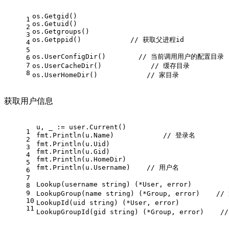
os.Getgid()                        
1
os.Getuid()
2
os.Getgroups()
3
os.Getppid()            // 获取父进程id
4
5
os.UserConfigDir()        // 当前调用用户的配置目录
6
7
os.UserCacheDir()            // 缓存目录
8
os.UserHomeDir()            // 家目录
获取用户信息
u, _ := user.Current()
1
fmt.Println(u.Name)            // 登录名
2
fmt.Println(u.Uid)
3
fmt.Println(u.Gid)
4
fmt.Println(u.HomeDir)
5
fmt.Println(u.Username)    // 用户名
6
7
Lookup(username string) (*User, error)    
8
9
LookupGroup(name string) (*Group, error)  
10
LookupId(uid string) (*User, error)         
11
LookupGroupId(gid string) (*Group, error)  