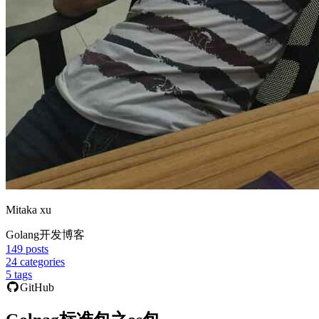
Mitaka xu
Golang开发博客
149
posts
24
categories
5
tags
GitHub