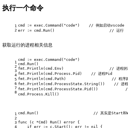
执行一个命令
cmd := exec.Command("code")    // 例如启动vscode
1
2
err := cmd.Run()                        // 运行
获取运行的进程相关信息
cmd := exec.Command("code")
1
cmd.Run()
2
fmt.Println(cmd.Env)                    // 进
3
fmt.Println(cmd.Process.Pid)    // 进程Pid
4
fmt.Println(cmd.Path)                    // 程
5
6
fmt.Println(cmd.ProcessState.String())    // 
7
fmt.Println(cmd.ProcessState.Pid())            
8
cmd.Process.Kill()                            
cmd.Run()                        // 其实是Star
1
2
func (c *Cmd) Run() error {                     
3
4