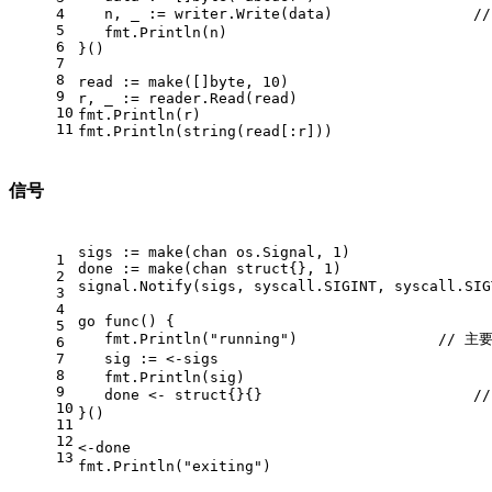
4
   n, _ := writer.Write(data)                
/
5
   fmt.Println(n)
6
}()
7
8
read := 
make
([]
byte
, 
10
)
9
r, _ := reader.Read(read)
10
fmt.Println(r)
11
fmt.Println(
string
(read[:r]))
信号
sigs := 
make
(
chan
 os.Signal, 
1
)
1
done := 
make
(
chan
struct
{}, 
1
)
2
signal.Notify(sigs, syscall.SIGINT, syscall.SIG
3
4
go
func
()
 {
5
   fmt.Println(
"running"
)                
// 主
6
7
   sig := <-sigs                               
8
   fmt.Println(sig)
9
   done <- 
struct
{}{}                        
/
10
}()
11
12
<-done                                         
13
fmt.Println(
"exiting"
)