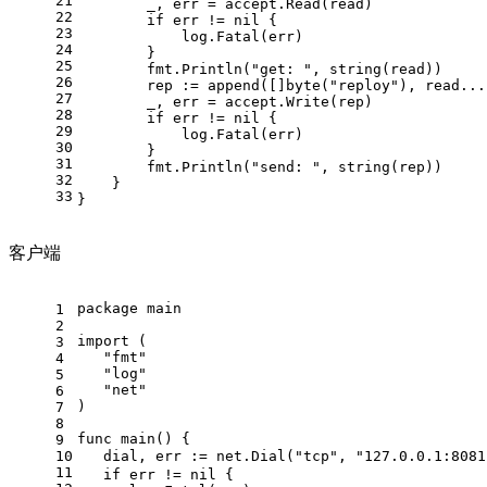
21
        _, err = accept.Read(read)
22
if
 err != 
nil
 {
23
            log.Fatal(err)
24
        }
25
        fmt.Println(
"get: "
, 
string
(read))
26
        rep := 
append
([]
byte
(
"reploy"
), read...
27
        _, err = accept.Write(rep)
28
if
 err != 
nil
 {
29
            log.Fatal(err)
30
        }
31
        fmt.Println(
"send: "
, 
string
(rep))
32
    }
33
}
客户端
package
 main
1
2
import
 (
3
"fmt"
4
"log"
5
"net"
6
)
7
8
func
main
()
 {
9
10
   dial, err := net.Dial(
"tcp"
, 
"127.0.0.1:8081
11
if
 err != 
nil
 {