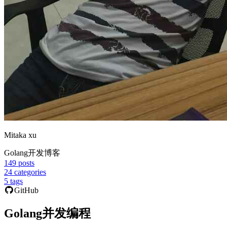
Mitaka xu
Golang开发博客
149
posts
24
categories
5
tags
GitHub
Golang并发编程