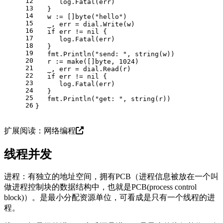
12
      log.Fatal(err)
13
   }
14
   w := []
byte
(
"hello"
)
15
   _, err = dial.Write(w)
16
if
 err != 
nil
 {
17
      log.Fatal(err)
18
   }
19
   fmt.Println(
"send: "
, 
string
(w))
20
   r := 
make
([]
byte
, 
1024
)
21
   _, err = dial.Read(r)
22
if
 err != 
nil
 {
23
      log.Fatal(err)
24
   }
25
   fmt.Println(
"get: "
, 
string
(r))
26
}
扩展阅读：
网络编程
线程并发
进程：有独立的地址空间，拥有PCB（进程信息被放在一个叫
做进程控制块的数据结构中，也就是PCB(process control
block)）。是最小分配资源单位，可看成是只有一个线程的进
程。