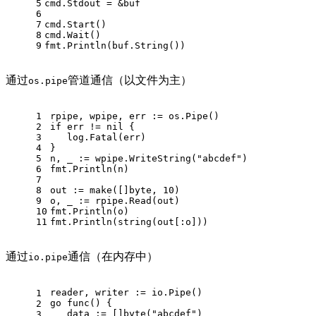
5
cmd.Stdout = &buf
6
7
cmd.Start()
8
cmd.Wait()
9
fmt.Println(buf.String())
通过
管道通信（以文件为主）
os.pipe
1
rpipe, wpipe, err := os.Pipe()
2
if
 err != 
nil
 {
3
   log.Fatal(err)
4
}
5
n, _ := wpipe.WriteString(
"abcdef"
)
6
fmt.Println(n)
7
8
out := 
make
([]
byte
, 
10
)
9
o, _ := rpipe.Read(out)
10
fmt.Println(o)
11
fmt.Println(
string
(out[:o]))
通过
通信（在内存中）
io.pipe
reader, writer := io.Pipe()
1
go
func
()
 {
2
   data := []
byte
(
"abcdef"
)
3