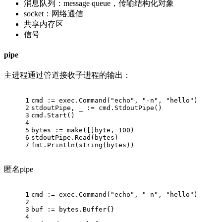
消息队列：message queue，传输结构化对象
socket：网络通信
共享内存区
信号
pipe
主进程通过管道接收子进程的输出：
1
cmd := exec.Command(
"echo"
, 
"-n"
, 
"hello"
)
2
stdoutPipe, _ := cmd.StdoutPipe()
3
cmd.Start()
4
5
bytes := 
make
([]
byte
, 
100
)
6
stdoutPipe.Read(bytes)
7
fmt.Println(
string
(bytes))
匿名pipe
1
cmd := exec.Command(
"echo"
, 
"-n"
, 
"hello"
)
2
3
buf := bytes.Buffer{}
4