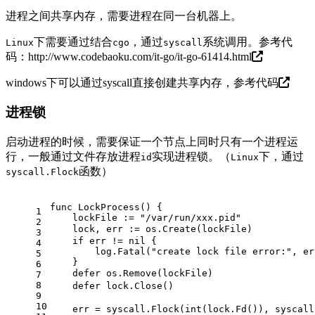
进程之间共享内存，需要进程在同一台机器上。
下需要通过结合
，通过
系统调用。参考代
Linux
cgo
syscall
码：
http://www.codebaoku.com/it-go/it-go-61414.html
windows下可以通过syscall直接创建共享内存，
参考代码
进程锁
启动进程的时候，需要保证一个节点上同时只有一个进程运
行，一般通过文件存放进程
实现进程锁。（
下，通过
id
Linux
函数）
syscall.Flock
func
LockProcess
()
 {
1
    lockFile := 
"/var/run/xxx.pid"
2
    lock, 
3
if
 err != 
nil
 {
4
        log.Fatal(
"create lock file error:"
, er
5
    }
6
defer
 os.Rem
7
8
defer
 lock.
9
10
    err = syscall.Flock(
int
(lock.Fd()), syscall