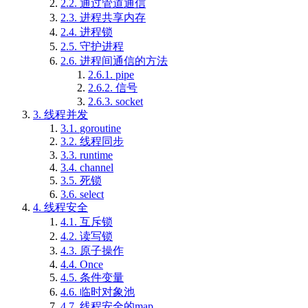
2.2.
通过管道通信
2.3.
进程共享内存
2.4.
进程锁
2.5.
守护进程
2.6.
进程间通信的方法
2.6.1.
pipe
2.6.2.
信号
2.6.3.
socket
3.
线程并发
3.1.
goroutine
3.2.
线程同步
3.3.
runtime
3.4.
channel
3.5.
死锁
3.6.
select
4.
线程安全
4.1.
互斥锁
4.2.
读写锁
4.3.
原子操作
4.4.
Once
4.5.
条件变量
4.6.
临时对象池
4.7.
线程安全的map