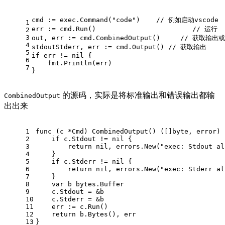
cmd := exec.Command(
"code"
)    
// 例如启动vscode
1
err := cmd.Run()                        
// 运行
2
3
out, err := cmd.CombinedOutput()     
// 获取输出
4
stdoutStderr, err := cmd.Output() 
// 获取输出
5
if
 err != 
nil
 {
6
    fmt.Println(err)
7
}
的源码，实际是将标准输出和错误输出都输
CombinedOutput
出出来
1
func
(c *Cmd)
 CombinedOutput() ([]
byte
, 
error
) 
2
if
 c.Stdout != 
nil
 {
3
return
nil
, errors.New(
"exec: Stdout al
4
    }
5
if
 c.Stderr != 
nil
 {
6
return
nil
, errors.New(
"exec: Stderr al
7
    }
8
var
 b bytes.Buffer
9
    c.Stdout = &b
10
    c.Stderr = &b
11
    err := c.Run()
12
return
 b.Bytes(), err
13
}