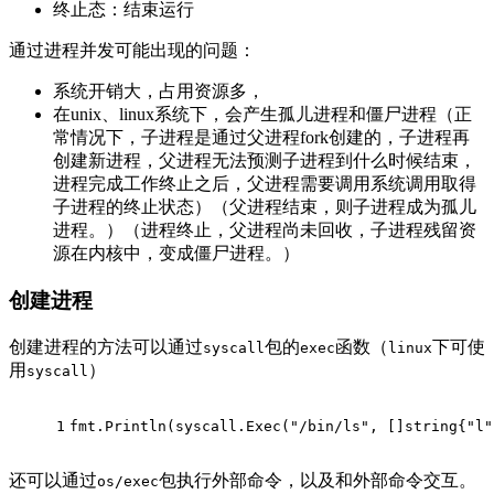
终止态：结束运行
通过进程并发可能出现的问题：
系统开销大，占用资源多，
在unix、linux系统下，会产生孤儿进程和僵尸进程（正
常情况下，子进程是通过父进程fork创建的，子进程再
创建新进程，父进程无法预测子进程到什么时候结束，
进程完成工作终止之后，父进程需要调用系统调用取得
子进程的终止状态）（父进程结束，则子进程成为孤儿
进程。）（进程终止，父进程尚未回收，子进程残留资
源在内核中，变成僵尸进程。）
创建进程
创建进程的方法可以通过
包的
函数（
下可使
syscall
exec
linux
用
）
syscall
1
fmt.Println(syscall.Exec("/bin/ls", []string{"l"
还可以通过
包执行外部命令，以及和外部命令交互。
os/exec