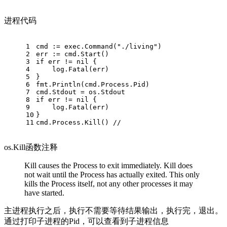
进程代码
1
cmd := exec.Command("./living")
2
err := cmd.Start()
3
if err != nil {
4
    log.Fatal(err)
5
}
6
fmt.Println(cmd.Process.Pid)
7
cmd.Stdout = os.Stdout
8
if err != nil {
9
    log.Fatal(err)
10
}
11
cmd.Process.Kill() // 
os.Kill函数注释
Kill causes the Process to exit immediately. Kill does
not wait until the Process has actually exited. This only
kills the Process itself, not any other processes it may
have started.
主进程执行之后，执行不需要等待结果输出，执行完，退出。
通过打印子进程的Pid，可以查看到子进程信息