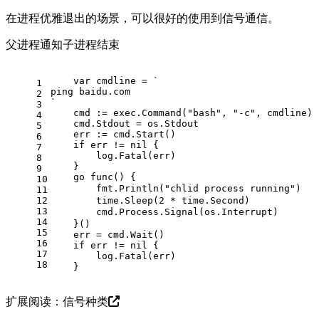
在进程优雅退出的场景，可以很好的使用到信号通信。
父进程通知子进程结束
var
 cmdline = 
`
1
ping baidu.com
2
`
3
    cmd := exec.Command(
"bash"
, 
"-c"
, cmdline)
4
    cmd.Stdout = os.Stdout
5
    err := cmd.Start()
6
if
 err != 
nil
 {
7
        log.Fatal(err)
8
    }
9
go
func
()
 {
10
        fmt.Println(
"chlid process running"
11
12
        time.Sleep(
2
 * time.Second)
13
        c
14
    }()
15
    err = cmd.Wait()
16
if
 err != 
nil
 {
17
        log.Fatal(err)
18
    }
扩展阅读：
信号种类