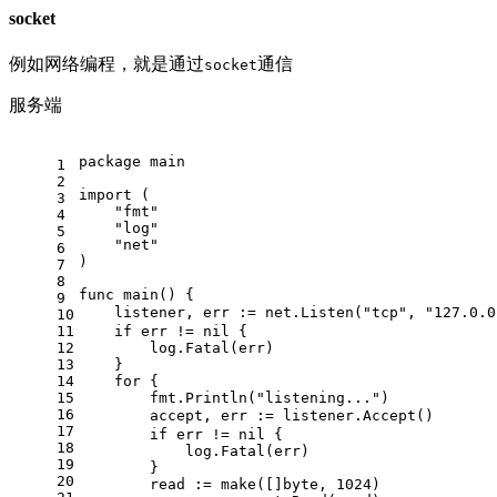
socket
例如网络编程，就是通过
通信
socket
服务端
package
 main
1
2
import
 (
3
"fmt"
4
"log"
5
"net"
6
)
7
8
func
main
()
 {
9
    listener, err := net.Listen(
"tcp"
, 
"127.0.0
10
11
if
 err != 
nil
 {
12
        log.Fatal(err)
13
    }
14
for
 {
15
        fmt.Println(
"listening..."
)
16
     
17
if
 err != 
nil
 {
18
            log.Fatal(err)
19
        }
20
        read := 
make
([]
byte
, 
1024
)