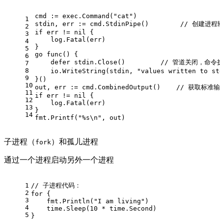
cmd := exec.Command(
"cat"
)
1
stdin, err := cmd.StdinPipe()        
// 创建进
2
if
 err != 
nil
 {
3
    log.Fatal(err)
4
}
5
go
func
()
 {
6
defer
 stdin.Close()		
// 管道关闭，命令
7
8
    io.WriteString(stdin, 
"values written to st
9
}()
10
out, err := cmd.CombinedOutput()    
// 获取标准
11
if
 err != 
nil
 {
12
    log.Fatal(err)
13
}
14
fmt.Printf(
"%s\n"
, out)
子进程（
）和孤儿进程
fork
通过一个进程启动另外一个进程
1
// 子进程代码：
2
for {
3
    fmt.Println("I am living")
4
    time.Sleep(10 * time.Second)
5
}