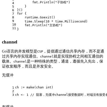
        fmt.Println("子协程")
4
    }
5
}()
6
for {
7
8
9
    time.Sleep(10 * time.Millisecon
10
    fmt.Println("主协程")
11
}
channel
Go语言的并发模型是
，提倡通过通信共享内存，而不是通
CSP
过共享内存实现通信。
就是实现协程之间相互通信的
channel
载体。
是一种特殊的类型，通道，遵循先入先出，保
channel
证收发顺序，而且是并发安全。
无缓冲
ch := make(chan int)
1
2
3
ch <- 1 // 阻塞，无缓冲channel接受数据时，对端没有接
有缓冲