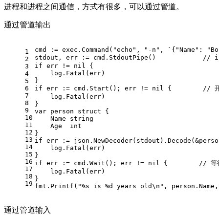
进程和进程之间通信，方式有很多，可以通过管道。
通过管道输出
cmd := exec.Command(
"echo"
, 
"-n"
, 
`{"Name": "Bo
1
stdout, err := cmd.StdoutPipe()            
// 
2
if
 err != 
nil
 {
3
    log.Fatal(err)
4
}
5
6
if
 err := cmd.Start(); err != 
nil
 {        
//
7
    log.Fatal(err)
8
}
9
var
 person 
struct
 {
10
    Name 
string
11
    Age  
int
12
}
13
if
 err := json.NewDecoder(stdout).Decode(&perso
14
    log.Fatal(err)
15
}
16
if
 err := cmd.Wait(); err != 
nil
 {        
// 
17
    log.Fatal(err)
18
}
19
fmt.Printf(
"%s is %d years old\n"
, person.Name,
通过管道输入