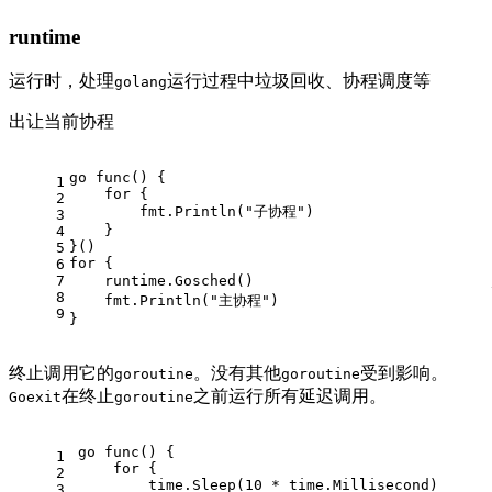
runtime
运行时，处理
运行过程中垃圾回收、协程调度等
golang
出让当前协程
go func() {
1
    for {
2
        fmt.Println("子协程")
3
    }
4
}()
5
for {
6
7
8
    fmt.Println("主协程")
9
}
终止调用它的
。没有其他
受到影响。
goroutine
goroutine
在终止
之前运行所有延迟调用。
Goexit
goroutine
go func() {
1
    for {
2
        time.Sleep(10 * time.Millisecond)
3