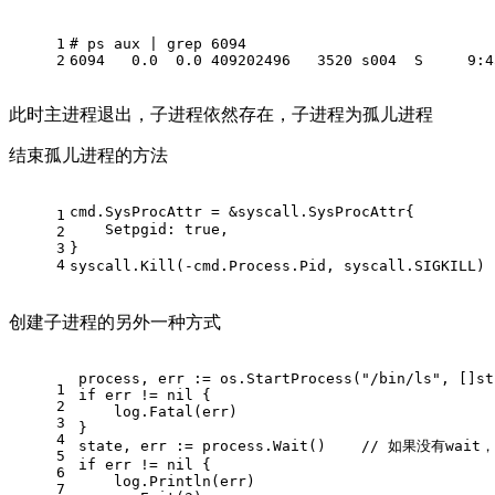
1
# ps aux | grep 6094
2
6094   0.0  0.0 409202496   3520 s004  S     9:4
此时主进程退出，子进程依然存在，子进程为孤儿进程
结束孤儿进程的方法
cmd.SysProcAttr = &syscall.SysProcAttr{
1
    Setpgid: 
true
,			
2
3
}
4
syscall.Kill(-cmd.Process.Pid, syscall.SIGKILL) 
创建子进程的另外一种方式
process, err := os.StartProcess(
"/bin/ls"
, []
st
1
if
 err != 
nil
 {
2
    log.Fatal(err)
3
}
4
state, err := process.Wait()    
// 如果没有wa
5
if
 err != 
nil
 {
6
    log.Println(err)
7