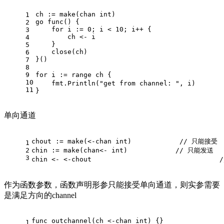
ch := 
make
(
chan
int
)
1
go
func
()
 {
2
for
 i := 
0
; i < 
10
; i++ {
3
        ch <- i
4
    }
5
close
(ch)
6
}()
7
8
9
for
 i := 
range
 ch {                            
10
    fmt.Println(
"get from channel: "
, i)
11
}
单向通道
chout := 
make
(<-
chan
int
)            
// 只能接受
1
2
chin := 
make
(
chan
<- 
int
)            
// 只能发送
3
chin <- <-chout                                
作为函数参数，函数声明形参只能接受单向通道，则实参需要
是满足方向的channel
func
outchannel
(ch <-
chan
int
)
 {}
1