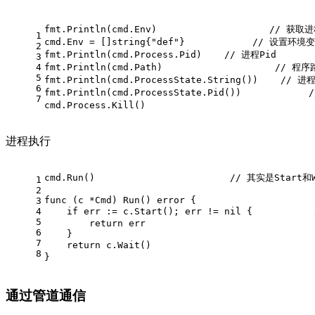
fmt.Println(cmd.Env)                    // 
1
cmd.Env = []string{"def"}            // 设置环境
2
fmt.Println(cmd.Process.Pid)    // 进程Pid
3
4
fmt.Println(cmd.Path)                    // 程
5
fmt.Println(cmd.ProcessState.String())    // 
6
fmt.Println(cmd.ProcessState.Pid())            
7
cmd.Process.Kill()                            
进程执行
cmd.Run()                        
// 其实是Start
1
2
func
(c *Cmd)
 Run() 
error
 {                     
3
4
if
 err := c.Start(); err != 
nil
 {		
5
return
 err
6
    }
7
return
 c.Wai
8
}
通过管道通信