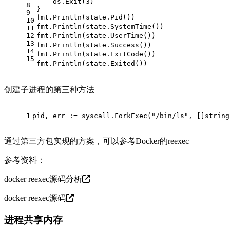
    os.Exit(
3
)
8
}
9
fmt.Println(state.Pid())                       
10
fmt.Println(state.SystemTime())                
11
12
fmt.Println(state.UserTime())                  
13
fmt.Println(state.Success())                   
14
fmt.Println(state.ExitCode())                  
15
fmt.Println(state.Exited())                    
创建子进程的第三种方法
1
pid, err := syscall.ForkExec("/bin/ls", []string
通过第三方包实现的方案，可以参考Docker的reexec
参考资料：
docker reexec源码分析
docker reexec源码
进程共享内存