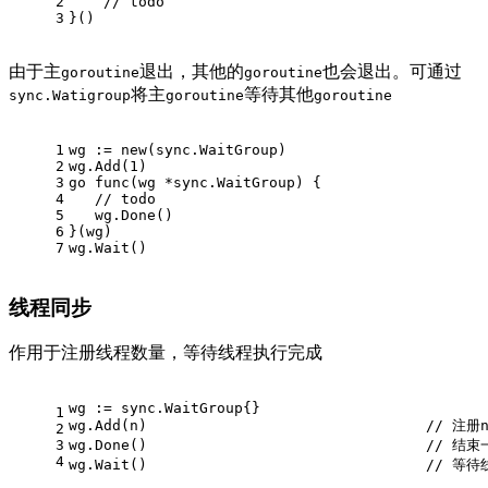
2
// todo 
3
}()
由于主
退出，其他的
也会退出。可通过
goroutine
goroutine
将主
等待其他
sync.Watigroup
goroutine
goroutine
1
wg := 
new
(sync.WaitGroup)
2
wg.Add(
1
)
3
go
func
(wg *sync.WaitGroup)
 {
4
// todo
5
   wg.Done()
6
}(wg)
7
wg.Wait()
线程同步
作用于注册线程数量，等待线程执行完成
wg := sync.WaitGroup{}
1
wg.Add(n)                                //
2
3
wg.Done()                                //
4
wg.Wait()                                // 