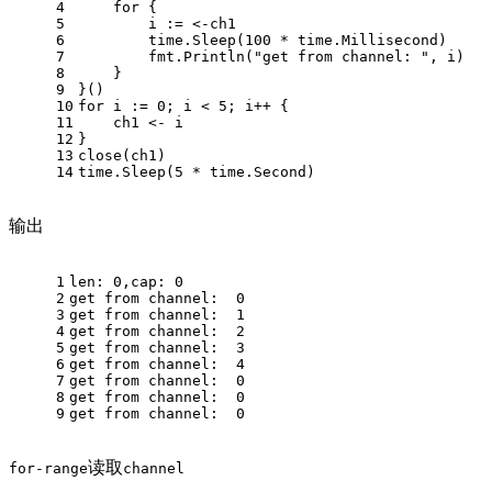
4
for
 {
5
        i := <-ch1
6
        time.Sleep(
100
 * time.Millisecond)
7
        fmt.Println(
"get from channel: "
, i)
8
    }
9
}()
10
for
 i := 
0
; i < 
5
; i++ {
11
    ch1 <- i
12
}
13
close
(ch1)
14
time.Sleep(
5
 * time.Second)
输出
1
len: 0,cap: 0
2
get from channel:  0
3
get from channel:  1
4
get from channel:  2
5
get from channel:  3
6
get from channel:  4
7
get from channel:  0
8
get from channel:  0
9
get from channel:  0
读取
for-range
channel