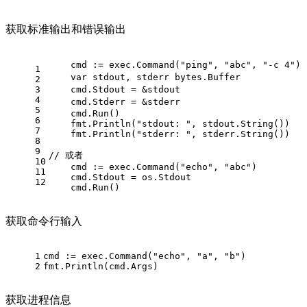
获取标准输出和错误输出
    cmd := exec.Command(
"ping"
, 
"abc"
, 
"-c 4"
1
var
 stdout
2
3
    cmd.
4
    cmd.
5
    cmd.Run()
6
    fmt.Println(
"stdout: "
, stdout.String())
7
    fmt.Println(
"stderr: "
, stderr.String())
8
9
// 或者
10
    cmd := exec.Command(
"echo"
, 
"abc"
)
11
    cmd.Stdout = os.Stdout
12
    cmd.Run()
获取命令行输入
1
cmd := exec.Command("echo", "a", "b")
2
fmt.Println(cmd.Args)
获取进程信息