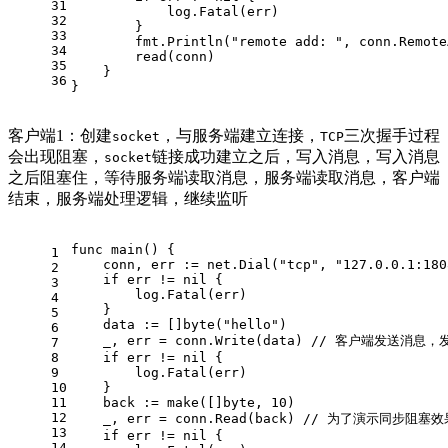
31
            log.Fatal(err)
32
        }
33
        fmt.Println(
"remote add: "
, conn.Remote
34
        read(conn)
35
    }
36
}
客户端1：创建
，与服务端建立连接，
三次握手过程
socket
TCP
会出现阻塞，
链接成功建立之后，写入消息，写入消息
socket
之后阻塞住，等待服务端读取消息，服务端读取消息，客户端
结束，服务端处理逻辑，继续监听
func
main
()
 {
1
    conn, err := net.Dial(
"tcp"
, 
"127.0.0.1:180
2
if
 err != 
nil
 {
3
        log.Fatal(err)
4
    }
5
    data := []
byte
(
"hello"
)
6
    _, err = conn.Write(data) 
// 客户端发送消息，
7
8
if
 err != 
nil
 {
9
        log.Fatal(err)
10
    }
11
    back := 
make
([]
byte
, 
10
)
12
    _, err = conn.Read(back) 
// 为了演示同步阻塞
13
if
 err != 
nil
 {
14