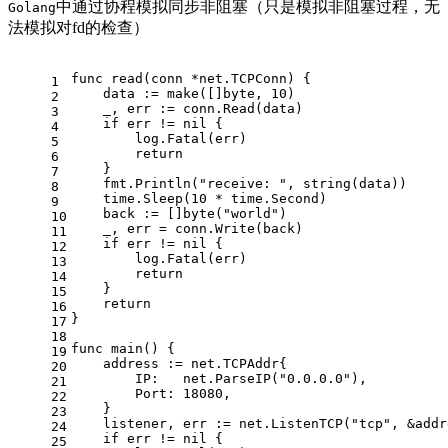
中通过协程模拟同步非阻塞（只是模拟非阻塞过程，无
Golang
法模拟对fd的检查）
func
read
(conn *net.TCPConn)
 {
1
    data := 
make
([]
byte
, 
10
)
2
    _, err := conn.Read(data)
3
if
 err != 
nil
 {
4
        log.Fatal(err)
5
return
6
    }
7
    fmt.Println(
"receive: "
, 
string
(data))
8
    time.Sleep(
10
 * time.Second)
9
    back := []
byte
(
"world"
)
10
    _, err = conn.Write(back)
11
if
 err != 
nil
 {
12
        log.Fatal(err)
13
return
14
    }
15
return
16
}
17
18
func
main
()
 {
19
    address := net.TCPAddr{
20
        IP:   net.ParseIP(
"0.0.0.0"
),
21
        Port: 
18080
,
22
    }
23
    listener, err := net.ListenTCP(
"tcp"
, &addr
24
if
 err != 
nil
 {
25