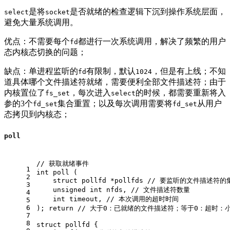
是将
是否就绪的检查逻辑下沉到操作系统层面，
select
socket
避免大量系统调用。
优点：不需要每个
都进行一次系统调用，解决了频繁的用户
fd
态内核态切换的问题；
缺点：单进程监听的
有限制，默认
，但是有上线；不知
fd
1024
道具体哪个文件描述符就绪，需要便利全部文件描述符；由于
内核置位了
，每次进入
的时候，都需要重新将入
fs_set
select
参的3个
集合重置；以及每次调用需要将
从用户
fd_set
fd_set
态拷贝到内核态；
poll
// 获取就绪事件
1
int
poll
(
2
struct
 pollfd *pollfds 
// 要监听的文件描述符的
3
unsigned
int
 nfds, 
// 文件描述符数量
4
int
 timeout, 
// 本次调用的超时时间
5
6
)
; 
return
// 大于0：已就绪的文件描述符；等于0：超时：
7
8
struct
 pollfd {