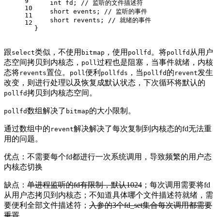
9
int
 fd; 
// 监听的文件描述符
10
short
 events; 
// 监听的事件
11
short
 revents; 
// 就绪的事件
12
}
跟
类似，不使用
，使用
。将
从用户
select
bitmap
pollfd
pollfd
态空间拷贝到内核态，
过程也是阻塞，当事件就绪，内核
poll
态将
置位。
便利
，当
的
发生
revents
poll
pollfds
pollfd
revent
改变，则进行处理以及恢复成默认状态，下次循环将默认的
拷贝到内核态空间。
pollfd
数组解决了
的大小限制。
pollfd
bitmap
通过数组中的
解决解决了每次复制到内核态的fd无法重
revent
用的问题。
优点：不需要每个fd都进行一次系统调用，导致频繁的用户态
内核态切换
缺点：
单进程监听的fd有限制，默认1024
；每次调用需要将fd
从用户态拷贝到内核态；不知道具体哪个文件描述符就绪，需
要便利全部文件描述符；
入参的3个fd_set集合每次调用都需要
重置