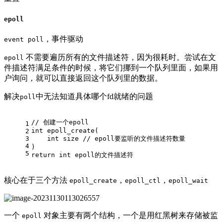
epoll
，事件驱动
event poll
不需要遍历所有的文件描述符，因为很耗时。尝试在文
epoll
件描述符满足条件的时候，将它们挪到一个队列里面，如果用
户询问，就可以直接返回这个队列里的数据。
解决
中无法知道具体哪个fd就绪的问题
poll
// 创建一个epoll
1
int
epoll_create
(
2
3
int
 size 
// epoll要监听的文件描述符数量
4
)
5
return
int
 epoll的文件描述符    
核心在于三个方法
，
，
epoll_create
epoll_ctl
epoll_wait
一个
对象主要有两个结构，一个是用红黑树来存储被监
epoll