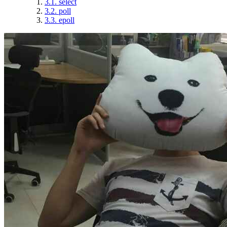
3.1.
select
3.2.
poll
3.3.
epoll