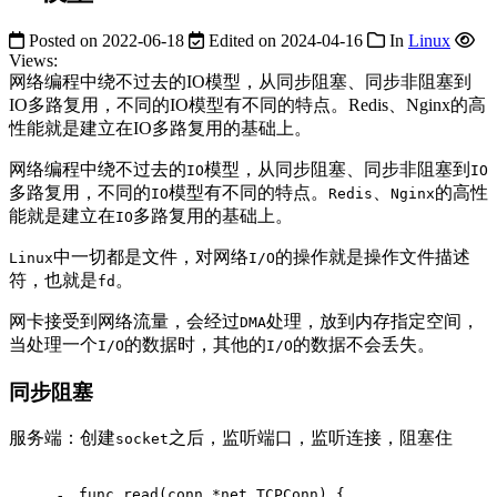
Posted on
2022-06-18
Edited on
2024-04-16
In
Linux
Views:
网络编程中绕不过去的IO模型，从同步阻塞、同步非阻塞到
IO多路复用，不同的IO模型有不同的特点。Redis、Nginx的高
性能就是建立在IO多路复用的基础上。
网络编程中绕不过去的
模型，从同步阻塞、同步非阻塞到
IO
IO
多路复用，不同的
模型有不同的特点。
、
的高性
IO
Redis
Nginx
能就是建立在
多路复用的基础上。
IO
中一切都是文件，对网络
的操作就是操作文件描述
Linux
I/O
符，也就是
。
fd
网卡接受到网络流量，会经过
处理，放到内存指定空间，
DMA
当处理一个
的数据时，其他的
的数据不会丢失。
I/O
I/O
同步阻塞
服务端：创建
之后，监听端口，监听连接，阻塞住
socket
func
read
(conn *net.TCPConn)
 {