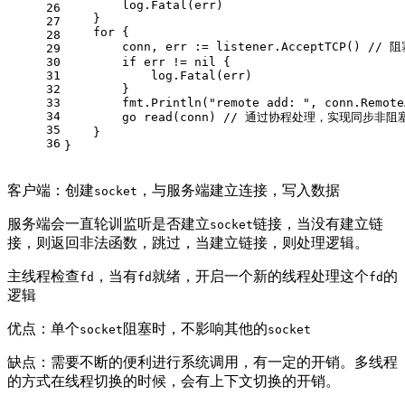
        log.Fatal(err)
26
    }
27
for
 {
28
        conn, err := listener.AcceptTCP() 
// 
29
30
if
 err != 
nil
 {
31
            log.Fatal(err)
32
        }
33
        fmt.Println(
"remote add: "
, conn.Remote
34
go
 read(conn) 
// 通过协程处理，实现同步非阻
35
    }
36
}
客户端：创建
，与服务端建立连接，写入数据
socket
服务端会一直轮训监听是否建立
链接，当没有建立链
socket
接，则返回非法函数，跳过，当建立链接，则处理逻辑。
主线程检查
，当有
就绪，开启一个新的线程处理这个
的
fd
fd
fd
逻辑
优点：单个
阻塞时，不影响其他的
socket
socket
缺点：需要不断的便利进行系统调用，有一定的开销。多线程
的方式在线程切换的时候，会有上下文切换的开销。