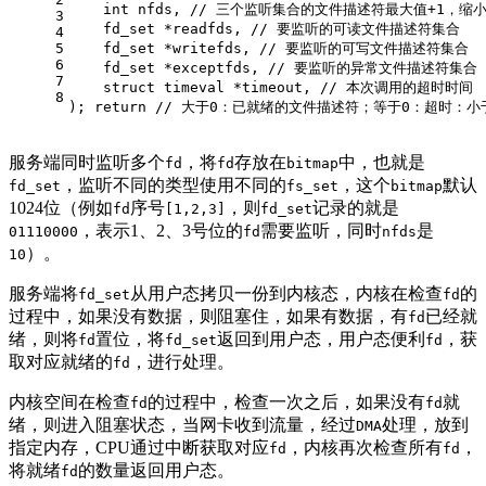
int
 nfds, 
// 三个监听集合的文件描述符最大值+1，缩
3
    fd_set *readfds, 
// 要监听的可读文件描述符集合
4
5
    fd_set *writefds, 
// 要监听的可写文件描述符集合
6
    fd_set *exceptfds, 
// 要监听的异常文件描述符集合
7
struct
 timeval *timeout, 
// 本次调用的超时时间
8
)
; 
return
// 大于0：已就绪的文件描述符；等于0：超时：小
服务端同时监听多个
，将
存放在
中，也就是
fd
fd
bitmap
，监听不同的类型使用不同的
，这个
默认
fd_set
fs_set
bitmap
1024位（例如
序号
，则
记录的就是
fd
[1,2,3]
fd_set
，表示1、2、3号位的
需要监听，同时
是
01110000
fd
nfds
）。
10
服务端将
从用户态拷贝一份到内核态，内核在检查
的
fd_set
fd
过程中，如果没有数据，则阻塞住，如果有数据，有
已经就
fd
绪，则将
置位，将
返回到用户态，用户态便利
，获
fd
fd_set
fd
取对应就绪的
，进行处理。
fd
内核空间在检查
的过程中，检查一次之后，如果没有
就
fd
fd
绪，则进入阻塞状态，当网卡收到流量，经过
处理，放到
DMA
指定内存，CPU通过中断获取对应
，内核再次检查所有
，
fd
fd
将就绪
的数量返回用户态。
fd