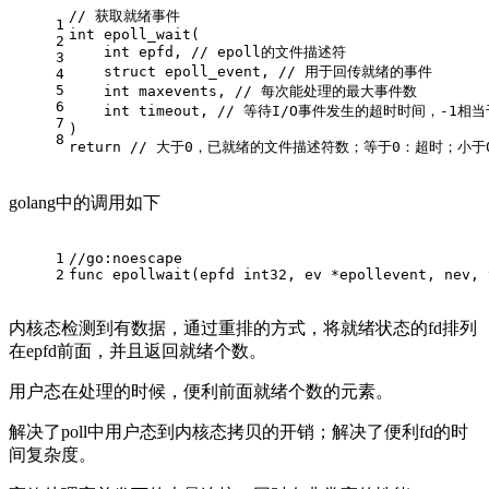
// 获取就绪事件
1
int
epoll_wait
(
2
int
 epfd, 
// epoll的文件描述符
3
struct
 epoll_event, 
// 用于回传就绪的事件
4
5
int
 maxevents, 
// 每次能处理的最大事件数
6
int
 timeout, 
// 等待I/O事件发生的超时时间，-1相
7
)
8
return
// 大于0，已就绪的文件描述符数；等于0：超时；小于
golang中的调用如下
1
//go:noescape
2
func
epollwait
(epfd 
int32
, ev *epollevent, nev, 
内核态检测到有数据，通过重排的方式，将就绪状态的fd排列
在epfd前面，并且返回就绪个数。
用户态在处理的时候，便利前面就绪个数的元素。
解决了poll中用户态到内核态拷贝的开销；解决了便利fd的时
间复杂度。