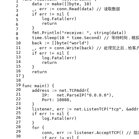
1
    data := 
make
([]
byte
, 
10
)
2
    _, err := conn.Read(data) 
// 读取数据
3
if
 err != 
nil
 {
4
        log.Fatal(err)
5
return
6
    }
7
    fmt.Println(
"receive: "
, 
string
(data))
8
    time.Sleep(
10
 * time.Second) 
// 等待时间，模
9
10
    back := []
byte
(
"world"
) 
11
    _, err = conn.Write(back) 
// 处理完之后，给客
12
if
 err != 
nil
 {
13
        log.Fatal(err)
14
return
15
    }
16
return
17
}
18
19
func
main
()
 {
20
    address := net.TCPAddr{
21
        IP:   net.ParseIP(
"0.0.0.0"
),
22
        Port: 
18080
,
23
    }
24
    listener, err := net.ListenTCP(
"tcp"
, &addr
25
if
 err != 
nil
 {
26
        log.Fatal(err)
27
    }
28
for
 {
29
        conn, err := listener.AcceptTCP() 
// 
30
if
 err != 
nil
 {