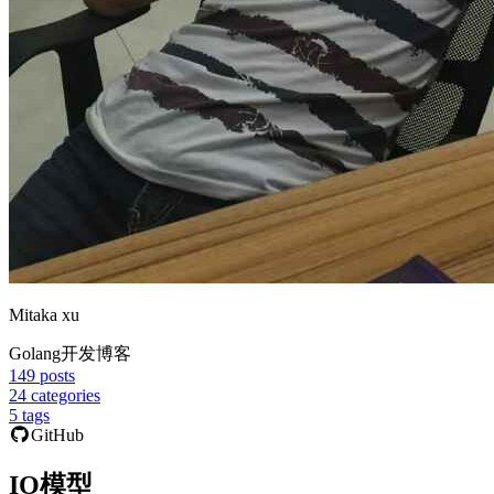
Mitaka xu
Golang开发博客
149
posts
24
categories
5
tags
GitHub
IO模型