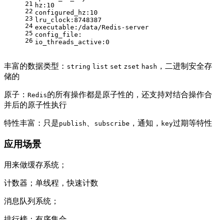
21
hz:10
22
configured_hz:10
23
lru_clock:8748387
24
executable:/data/Redis-server
25
config_file:
26
io_threads_active:0
丰富的数据类型：
，二进制安全存
string
list
set
zset
hash
储的
原子：
的所有操作都是原子性的，还支持对结合操作合
Redis
并后的原子性执行
特性丰富：只是
、
，通知，
过期等特性
publish
subscribe
key
应用场景
用来做缓存系统；
计数器；单线程，快速计数
消息队列系统；
排行榜；有序集合