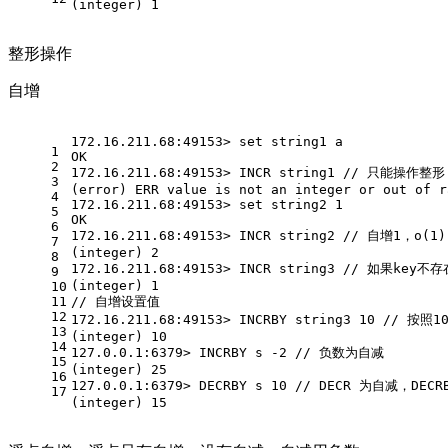
(integer) 1
整形操作
自增
172.16.211.68:49153> set string1 a 
1
OK
2
172.16.211.68:49153> INCR string1 // 只能操作整形
3
(error) ERR value is not an integer or out of r
4
172.16.211.68:49153> set string2 1 
5
OK
6
172.16.211.68:49153> INCR string2 // 自增1，o(1)
7
(integer) 2
8
172.16.211.68:49153> INCR string3 // 如果key
9
(integer) 1
10
11
// 自增设置值
12
172.16.211.68:49153> INCRBY string3 10 // 按照
13
(integer) 10
14
127.0.0.1:6379> INCRBY s -2 // 负数为自减
15
(integer) 25
16
127.0.0.1:6379> DECRBY s 10 // DECR 为自减，D
17
(integer) 15