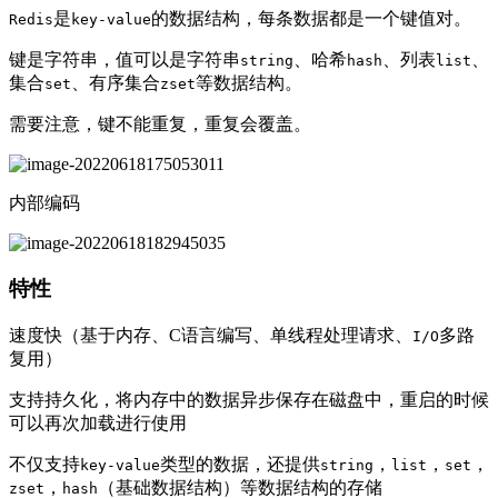
是
的数据结构，每条数据都是一个键值对。
Redis
key-value
键是字符串，值可以是字符串
、哈希
、列表
、
string
hash
list
集合
、有序集合
等数据结构。
set
zset
需要注意，键不能重复，重复会覆盖。
内部编码
特性
速度快（基于内存、C语言编写、单线程处理请求、
多路
I/O
复用）
支持持久化，将内存中的数据异步保存在磁盘中，重启的时候
可以再次加载进行使用
不仅支持
类型的数据，还提供
，
，
，
key-value
string
list
set
，
（基础数据结构）等数据结构的存储
zset
hash