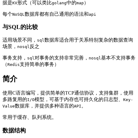
据是
形式（可以类比
中的
）
KV
golang
map
每个
数据库都有自己通用的语法和
NoSQL
api
与SQL的比较
适用场景不同，
数据库适合用于关系特别复杂的数据查询
sql
场景，
反之
nosql
事务支持，
对事务的支持非常完善，
基本不支持事务
sql
nosql
（
支持简单的事务）
Redis
简介
使用C语言编写，提供简单的TCP通信协议，支持集群，使用
多路复用的
模型，可基于内存也可持久化的日志型、
I/O
Key-
数据库，并提供多种语言的
。
Value
API
常用于缓存、队列系统。
数据结构