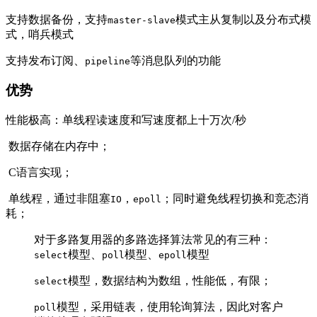
支持数据备份，支持
模式主从复制以及分布式模
master-slave
式，哨兵模式
支持发布订阅、
等消息队列的功能
pipeline
优势
性能极高：单线程读速度和写速度都上十万次/秒
​ 数据存储在内存中；
​ C语言实现；
​ 单线程，通过非阻塞
，
；同时避免线程切换和竞态消
IO
epoll
耗；
对于多路复用器的多路选择算法常见的有三种：
模型、
模型、
模型
select
poll
epoll
模型，数据结构为数组，性能低，有限；
select
模型，采用链表，使用轮询算法，因此对客户
poll