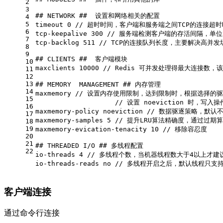
2
3
## NETWORK ##  设置和网络相关的配置
4
5
timeout 0 // 超时时间，客户端和服务端之间TCP的连接超
6
tcp-keepalive 300 // 服务端检测客户端的存活间
7
tcp-backlog 511 // TCP的连接队列长度，主要
8
9
## CLIENTS ##  客户端模块
10
maxclients 10000 // Redis 可并发处理得最大连接数
11
12
13
## MEMORY  MANAGEMENT ## 内存管理
14
maxmemory // 设置内存使用限制，达到限制时，根据选择的驱逐策
15
                    // 设置 noeviction 时
16
maxmemory-policy noeviction // 数据驱逐策略，默认
17
maxmemory-samples 5 // 提升LRU算法精确度，通过
18
19
maxmemory-evication-tenacity 10 // 移除容忍度
20
21
## THREADED I/O ## 多线程配置
22
io-threads 4 // 多线程个数，当机器线程数大于4以上
io-threads-reads no // 多线程开启之后，默认线
客户端连接
通过命令行连接