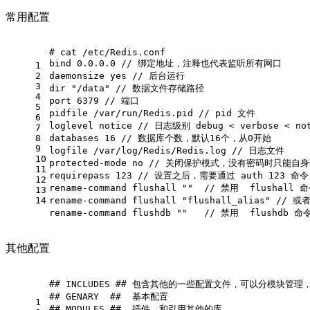
常用配置
# cat /etc/Redis.conf
bind 0.0.0.0 // 绑定地址，注释也代表监听所有网口
1
2
daemonsize yes // 后台运行
3
dir "/data" // 数据文件存储路径
4
port 6379 // 端口
5
pidfile /var/run/Redis.pid // pid 文件
6
loglevel notice // 日志级别 debug < verbose < not
7
8
databases 16 // 数据库个数，默认16个，从0开始
9
logfile /var/log/Redis/Redis.log // 日志文件
10
protected-mode no // 关闭保护模式，没有密码时只能自
11
requirepass 123 // 设置之后，需要通过 auth 123
12
rename-command flushall ""  // 禁用  flushal
13
14
rename-command flushall "flushall_alias" //
rename-command flushdb ""   // 禁用  flush
其他配置
## INCLUDES ## 包含其他的一些配置文件，可以分模块
## GENARY  ##  基本配置
1
## MODULES ##  插件，和引用其他的库