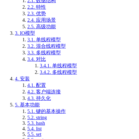
2.1.
数据结构
2.2.
特性
2.3.
优势
2.4.
应用场景
2.5.
高级功能
3.
IO模型
3.1.
单线程模型
3.2.
混合线程模型
3.3.
多线程模型
3.4.
对比
3.4.1.
单线程模型
3.4.2.
多线程模型
4.
安装
4.1.
配置
4.2.
客户端连接
4.3.
持久化
5.
基本功能
5.1.
键的基本操作
5.2.
string
5.3.
hash
5.4.
list
5.5.
set