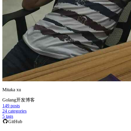
Mitaka xu
Golang开发博客
149
posts
24
categories
5
tags
GitHub