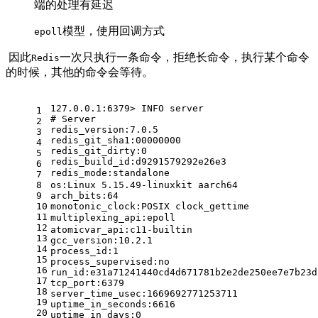
端的处理有延迟
模型，使用回调方式
epoll
​ 因此
一次只执行一条命令，拒绝长命令，执行某个命令
Redis
的时候，其他的命令会等待。
127.0.0.1:6379> INFO server
1
# Server
2
redis_version:7.0.5
3
redis_git_sha1:00000000
4
redis_git_dirty:0
5
redis_build_id:d9291579292e26e3
6
redis_mode:standalone                         
7
8
os:Linux 5.15.49-linuxkit aarch64
9
arch_bits:64
10
monotonic_clock:POSIX clock_gettime
11
multiplexing_api:epoll                      
12
atomicvar_api:c11-builtin
13
gcc_version:10.2.1
14
process_id:1
15
process_supervised:no
16
run_id:e31a71241440cd4d671781b2e2de250ee7e7b23d
17
tcp_port:6379
18
server_time_usec:1669692771253711
19
uptime_in_seconds:6616
20
uptime_in_days:0