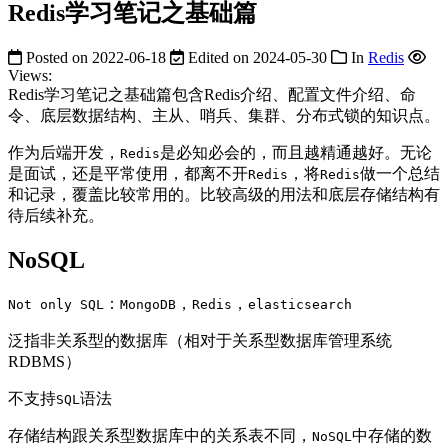
Redis学习笔记之基础篇
Posted on
2022-06-18
Edited on
2024-05-30
In
Redis
Views:
Redis学习笔记之基础篇包含Redis介绍、配置文件介绍、命
令、底层数据结构、主从、哨兵、集群、分布式锁的知识点。
作为后端开发，
是必知必会的，而且越精通越好。无论
Redis
是面试，还是平常使用，都离不开
，将
做一个总结
Redis
Redis
和记录，覆盖比较常用的。比较高级的用法和底层存储结构有
待后续补充。
NoSQL
：
，
，
Not only SQL
MongoDB
Redis
elasticsearch
泛指非关系型的数据库（相对于关系型数据库管理系统
RDBMS）
不支持
语法
SQL
存储结构跟关系型数据库中的关系表不同，
中存储的数
NoSQL