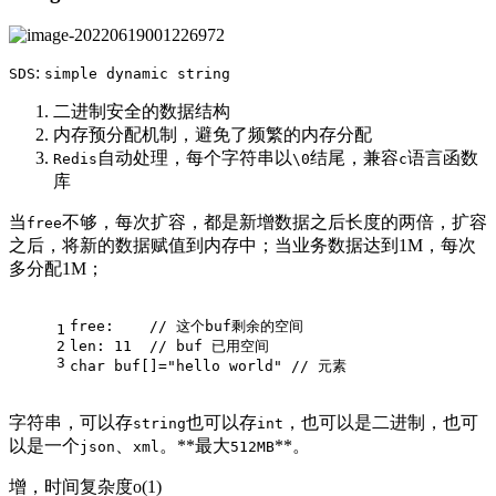
:
SDS
simple dynamic string
二进制安全的数据结构
内存预分配机制，避免了频繁的内存分配
自动处理，每个字符串以
结尾，兼容
语言函数
Redis
\0
c
库
当
不够，每次扩容，都是新增数据之后长度的两倍，扩容
free
之后，将新的数据赋值到内存中；当业务数据达到1M，每次
多分配1M；
free:    // 这个buf剩余的空间
1
2
len: 11  // buf 已用空间
3
char buf[]="hello world" // 元素
字符串，可以存
也可以存
，也可以是二进制，也可
string
int
以是一个
、
。**最大
**。
json
xml
512MB
增，时间复杂度o(1)