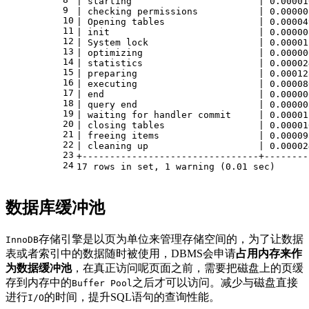
|
 starting                       
|
0.00001
9
|
 checking permissions           
|
0.00000
10
|
 Opening tables                 
|
0.00004
11
|
 init                           
|
0.00000
12
|
System
 lock                    
|
0.00001
13
|
 optimizing                     
|
0.00000
14
|
 statistics                     
|
0.00002
15
|
 preparing                      
|
0.00012
16
|
 executing                      
|
0.00008
17
|
end
|
0.00000
18
|
 query 
end
|
0.00000
19
|
 waiting 
for
 handler 
commit
|
0.00001
20
|
 closing tables                 
|
0.00001
21
|
 freeing items                  
|
0.00009
22
|
 cleaning up                    
|
0.00002
23
+
--------------------------------+--------
24
17
rows
in
set
, 
1
 warning (
0.01
 sec)
数据库缓冲池
存储引擎是以页为单位来管理存储空间的，为了让数据
InnoDB
表或者索引中的数据随时被使用，DBMS会申请
占用内存来作
为数据缓冲池
，在真正访问呢页面之前，需要把磁盘上的页缓
存到内存中的
之后才可以访问。减少与磁盘直接
Buffer Pool
进行
的时间，提升SQL语句的查询性能。
I/O