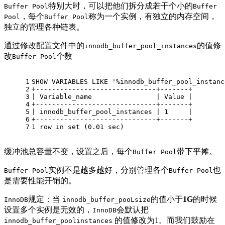
特别大时，可以把他们拆分成若干个小的
Buffer Pool
Buffer
，每个
称为一个实例，有独立的内存空间，
Pool
Buffer Pool
独立的管理各种链表。
通过修改配置文件中的
的值修
innodb_buffer_pool_instances
改
个数
Buffer Pool
1
SHOW
 VARIABLES 
LIKE
'%innodb_buffer_pool_instanc
2
+
------------------------------+-------+
3
|
 Variable_name                
|
Value
|
4
+
------------------------------+-------+
5
|
 innodb_buffer_pool_instances 
|
1
|
6
+
------------------------------+-------+
7
1
row
in
set
 (
0.01
 sec)
缓冲池总容量不变，设置之后，每个
带下平摊。
Buffer Pool
实例不是越多越好，分别管理各个
也
Buffer Pool
Buffer Pool
是需要性能开销的。
规定：当
的值小于
1G
的时候
InnoDB
innodb_buffer_pooLsize
设置多个实例是无效的，
会默认把
InnoDB
的值修改为1。而我们鼓励在
innodb_buffer_poolinstances