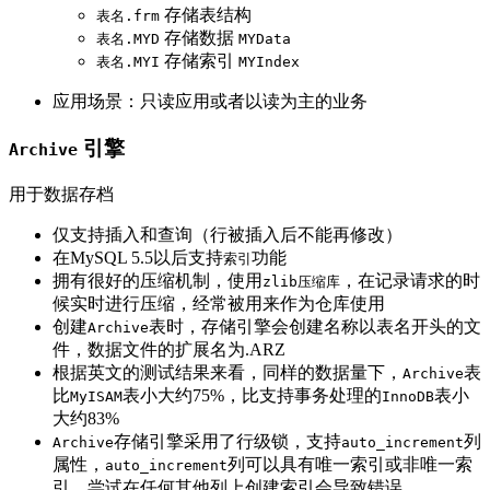
存储表结构
表名.frm
存储数据
表名.MYD
MYData
存储索引
表名.MYI
MYIndex
应用场景：只读应用或者以读为主的业务
引擎
Archive
用于数据存档
仅支持插入和查询（行被插入后不能再修改）
在MySQL 5.5以后支持
功能
索引
拥有很好的压缩机制，使用
，在记录请求的时
zlib压缩库
候实时进行压缩，经常被用来作为仓库使用
创建
表时，存储引擎会创建名称以表名开头的文
Archive
件，数据文件的扩展名为.ARZ
根据英文的测试结果来看，同样的数据量下，
表
Archive
比
表小大约75%，比支持事务处理的
表小
MyISAM
InnoDB
大约83%
存储引擎采用了行级锁，支持
列
Archive
auto_increment
属性，
列可以具有唯一索引或非唯一索
auto_increment
引，尝试在任何其他列上创建索引会导致错误