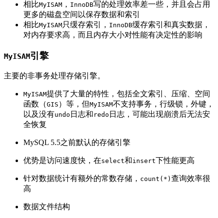
相比
，
写的处理效率差一些，并且会占用
MyISAM
InnoDB
更多的磁盘空间以保存数据和索引
相比
只缓存索引，
缓存索引和真实数据，
MyISAM
InnoDB
对内存要求高，而且内存大小对性能有决定性的影响
引擎
MyISAM
主要的非事务处理存储引擎。
提供了大量的特性，包括全文索引、压缩、空间
MyISAM
函数（
）等，但
不支持事务，行级锁，外键，
GIS
MyISAM
以及没有
日志和
日志，可能出现崩溃后无法安
undo
redo
全恢复
MySQL 5.5之前默认的存储引擎
优势是访问速度快，在
和
下性能更高
select
insert
针对数据统计有额外的常数存储，
查询效率很
count(*)
高
数据文件结构