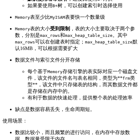
如果要使用
树，可以创建索引时选择使用
B+
表至少比
表要快一个数量级
Memory
MyISAM
表的大小
受到限制
，表的大小主要取决于两个参
Memory
数，分别是
和
。其中
max_rows
max_heap_table_size
可以在创建表时指定；
默
max_rows
max_heap_table_size
认16MB，可以根据需要扩大
数据文件与索引文件分开存储
每个基于
存储引擎的表实际对应一个磁盘文
Memory
件，该文件的文件名与表名相同，类型为**
类
frm
型**，该文件中只存储表的结构，而其数据文件都
是存储在内存中的。
有利于数据的快速处理，提供整个表的处理效率
缺点是数据容易丢失，生命周期短。
使用场景：
数据比较小，而且频繁的进行访问，在内存中存放数
据，数据量受限于内存。