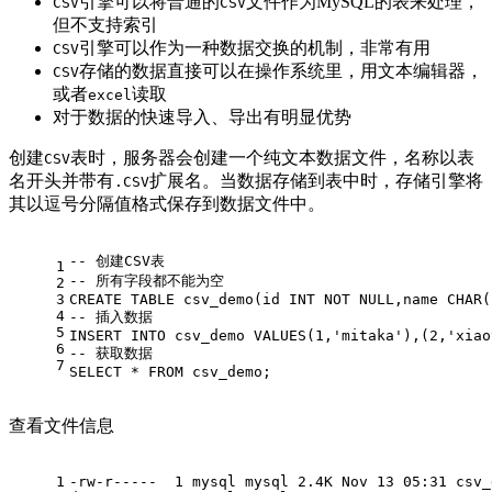
引擎可以将普通的
文件作为MySQL的表来处理，
CSV
CSV
但不支持索引
引擎可以作为一种数据交换的机制，非常有用
CSV
存储的数据直接可以在操作系统里，用文本编辑器，
CSV
或者
读取
excel
对于数据的快速导入、导出有明显优势
创建
表时，服务器会创建一个纯文本数据文件，名称以表
CSV
名开头并带有
扩展名。当数据存储到表中时，存储引擎将
.CSV
其以逗号分隔值格式保存到数据文件中。
-- 创建CSV表 
1
-- 所有字段都不能为空 
2
3
CREATE
TABLE
 csv_demo(id 
INT
NOT
NULL
,name 
CHAR
(
4
-- 插入数据 
5
INSERT
INTO
 csv_demo 
VALUES
(
1
,
'mitaka'
),(
2
,
'xiao
6
-- 获取数据
7
SELECT
*
FROM
 csv_demo;
查看文件信息
1
-rw-r-----  1 mysql mysql 2.4K Nov 13 05:31 csv_