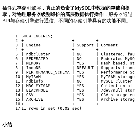
插件式存储引擎层，
真正的负责了MySQL中数据的存储和提
取，对物理服务器级别维护的底层数据执行操作
，服务器通过
API与存储引擎进行通信。不同的存储引擎具有的功能不同。
1
SHOW
 ENGINES;
2
+
--------------------+---------+---------------
3
|
 Engine             
|
 Support 
|
 Comment       
4
+
--------------------+---------+---------------
5
|
 ndbcluster         
|
NO
|
 Clustered, fau
6
|
 FEDERATED          
|
NO
|
 Federated MySQ
7
|
 MEMORY             
|
 YES     
|
 Hash based, st
8
|
 InnoDB             
|
DEFAULT
|
 Supports trans
9
|
 PERFORMANCE_SCHEMA 
|
 YES     
|
 Performance Sc
10
|
 MyISAM             
|
 YES     
|
 MyISAM storage
11
|
 ndbinfo            
|
NO
|
 MySQL Cluster 
12
|
 MRG_MYISAM         
|
 YES     
|
 Collection 
of
 
13
|
 BLACKHOLE          
|
 YES     
|
/
dev
/
null
 stor
14
|
 CSV                
|
 YES     
|
 CSV storage en
15
|
 ARCHIVE            
|
 YES     
|
 Archive storag
16
+
--------------------+---------+---------------
17
11
rows
in
set
 (
0.02
 sec)
小结