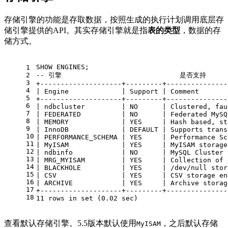
存储引擎的功能是存取数据，按照生成的执行计划调用底层存
储引擎提供的API。其实存储引擎就是指
表的类型
，数据的存
储方式。
SHOW
 ENGINES;
1
2
3
+
--------------------+---------+---------------
4
|
 Engine             
|
 Support 
|
 Comment       
5
+
--------------------+---------+---------------
6
|
 ndbcluster         
|
NO
|
 Clustered, fau
7
|
 FEDERATED          
|
NO
|
 Federated MySQ
8
|
 MEMORY             
|
 YES     
|
 Hash based, st
9
|
 InnoDB             
|
DEFAULT
|
 Supports trans
10
|
 PERFORMANCE_SCHEMA 
|
 YES     
|
 Performance Sc
11
|
 MyISAM             
|
 YES     
|
 MyISAM storage
12
|
 ndbinfo            
|
NO
|
 MySQL Cluster 
13
|
 MRG_MYISAM         
|
 YES     
|
 Collection 
of
 
14
|
 BLACKHOLE          
|
 YES     
|
/
dev
/
null
 stor
15
|
 CSV                
|
 YES     
|
 CSV storage en
16
|
 ARCHIVE            
|
 YES     
|
 Archive storag
17
+
--------------------+---------+---------------
18
11
rows
in
set
 (
0.02
 sec)
查看默认存储引擎。5.5版本默认使用
，之后默认存储
MyISAM