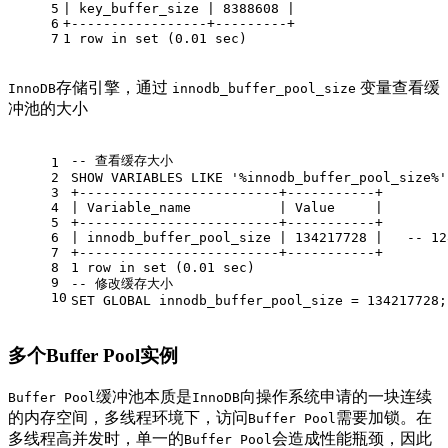
5
|
 key_buffer_size 
|
8388608
|
6
+
-----------------+---------+
7
1
row
in
set
 (
0.01
 sec)
存储引擎，通过
变量查看缓
InnoDB
innodb_buffer_pool_size
冲池的大小
-- 查看缓存大小
1
2
SHOW
 VARIABLES 
LIKE
'%innodb_buffer_pool_size%'
3
+
-------------------------+-----------+
4
|
 Variable_name           
|
Value
|
5
+
-------------------------+-----------+
6
|
 innodb_buffer_pool_size 
|
134217728
|
-- 12
7
+
-------------------------+-----------+
8
1
row
in
set
 (
0.01
 sec)
9
-- 修改缓存大小
10
SET
GLOBAL
 innodb_buffer_pool_size 
=
134217728
;
多个Buffer Pool实例
缓冲池本质是
向操作系统申请的一块连续
Buffer Pool
InnoDB
的内存空间，多线程环境下，访问
需要加锁。在
Buffer Pool
多线程高并发时，单一的
会造成性能瓶颈，因此
Buffer Pool