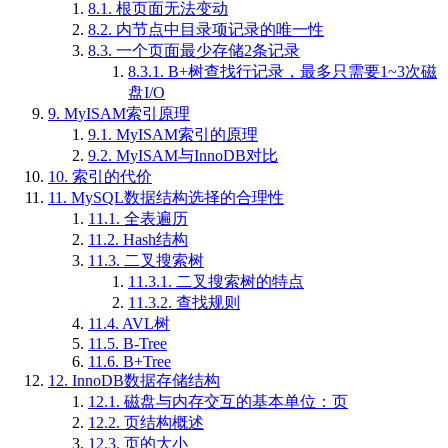
8.1.
根页面无法变动
8.2.
内节点中目录项记录的唯一性
8.3.
一个页面最少存储2条记录
8.3.1.
B+树查找行记录，最多只需要1~3次磁
盘I/O
9.
MyISAM索引原理
9.1.
MyISAM索引的原理
9.2.
MyISAM与InnoDB对比
10.
索引的代价
11.
MySQL数据结构选择的合理性
11.1.
全表遍历
11.2.
Hash结构
11.3.
二叉搜索树
11.3.1.
二叉搜索树的特点
11.3.2.
查找规则
11.4.
AVL树
11.5.
B-Tree
11.6.
B+Tree
12.
InnoDB数据存储结构
12.1.
磁盘与内存交互的基本单位：页
12.2.
页结构概述
12.3.
页的大小