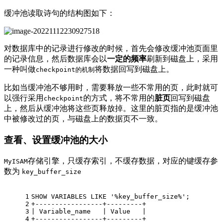
缓冲池读取诗句的结构图如下：
对数据库中的记录进行修改的时候，首先会修改缓冲池页面里
的记录信息，然后数据库会以
一定的频率
刷新到磁盘上，采用
一种叫做
将数据回写到磁盘上。
checkpoint的机制
比如当缓冲池不够用时，需要释放一些不常用的页，此时就可
以强行采用
的方式，将不常用的
脏页
回写到磁盘
checkpoint
上，然后从缓冲池将这些页释放掉。这里的脏页指的是缓冲池
中被修改过的页，与磁盘上的数据页不一致。
查看、设置缓冲池的大小
存储引擎，只缓存索引，不缓存数据，对应的键缓存参
MyISAM
数为
key_buffer_size
1
SHOW
 VARIABLES 
LIKE
'%key_buffer_size%'
;
2
+
-----------------+---------+
3
|
 Variable_name   
|
Value
|
4
+
-----------------+---------+