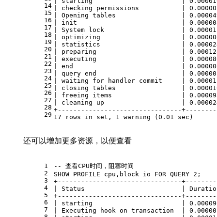
|
 starting                       
|
0.00001
14
|
 checking permissions           
|
0.00000
15
|
 Opening tables                 
|
0.00004
16
|
 init                           
|
0.00000
17
|
System
 lock                    
|
0.00001
18
|
 optimizing                     
|
0.00000
19
|
 statistics                     
|
0.00002
20
|
 preparing                      
|
0.00012
21
|
 executing                      
|
0.00008
22
|
end
|
0.00000
23
|
 query 
end
|
0.00000
24
|
 waiting 
for
 handler 
commit
|
0.00001
25
|
 closing tables                 
|
0.00001
26
|
 freeing items                  
|
0.00009
27
|
 cleaning up                    
|
0.00002
28
+
--------------------------------+--------
29
17
rows
in
set
, 
1
 warning (
0.01
 sec)
还可以增加更多资源，以便查看
1
-- 查看CPU时间，阻塞时间
2
SHOW
 PROFILE cpu,block io 
FOR
 QUERY 
2
;
3
+
--------------------------------+--------
4
|
 Status                         
|
 Duratio
5
+
--------------------------------+--------
6
|
 starting                       
|
0.00009
7
|
 Executing hook 
on
 transaction  
|
0.00000
8