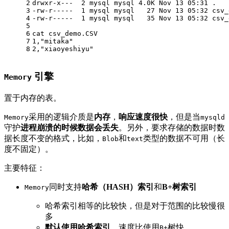
2
drwxr-x---  2 mysql mysql 4.0K Nov 13 05:31 .
3
-rw-r-----  1 mysql mysql   27 Nov 13 05:32 csv_
4
-rw-r-----  1 mysql mysql   35 Nov 13 05:32 csv_
5
6
cat csv_demo.CSV
7
1,"mitaka"
8
2,"xiaoyeshiyu"
引擎
Memory
置于内存的表。
采用的逻辑介质是
内存
，
响应速度很快
，但是当
Memory
mysqld
守护
进程崩溃的时候数据会丢失
。另外，要求存储的数据时数
据长度不变的格式，比如，
和
类型的数据不可用（长
Blob
text
度不固定）。
主要特征：
同时支持
哈希（HASH）索引
和
B+树索引
Memory
哈希索引相等的比较快，但是对于范围的比较慢很
多
默认使用哈希索引
，速度比使用
树快
B+