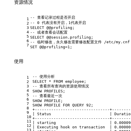
资源情况
-- 查看记录过程是否开启
1
-- 0 代表没有开启，1代表开启
2
3
SELECT
 @
@profiling
;
4
-- 或者查看会话配置
5
SELECT
 @
@session
.profiling;
6
-- 临时修改，永久修改需要修改配置文件 /etc/my.cnf
7
SET
 @
@profiling
=
1
;
使用
-- 使用分析
1
SELECT
*
FROM
 employee;
2
3
-- 查看所有查询的资源使用情况
4
SHOW
 PROFILES;
5
-- 查看最近一次
6
SHOW
 PROFILE;
7
SHOW
 PROFILE 
FOR
 QUERY 
92
;
8
+
--------------------------------+--------
9
|
 Status                         
|
 Duratio
10
+
--------------------------------+--------
11
|
 starting                       
|
0.00009
12
|
 Executing hook 
on
 transaction  
|
0.00000
13