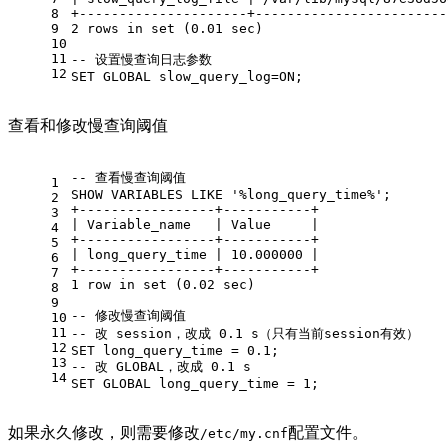
8
+
---------------------+------------------------
9
2
rows
in
set
 (
0.01
 sec)
10
11
-- 设置慢查询日志参数
12
SET
GLOBAL
 slow_query_log
=
ON
;
查看和修改慢查询阈值
-- 查看慢查询阈值
1
SHOW
 VARIABLES 
LIKE
'%long_query_time%'
;
2
+
-----------------+-----------+
3
|
 Variable_name   
|
Value
|
4
+
-----------------+-----------+
5
|
 long_query_time 
|
10.000000
|
6
+
-----------------+-----------+
7
1
row
in
set
 (
0.02
 sec)
8
9
-- 修改慢查询阈值
10
11
-- 改 session，改成 0.1 s（只有当前session有效）
12
SET
 long_query_time 
=
0.1
;
13
-- 改 GLOBAL，改成 0.1 s
14
SET
GLOBAL
 long_query_time 
=
1
;
如果永久修改，则需要修改
配置文件。
/etc/my.cnf