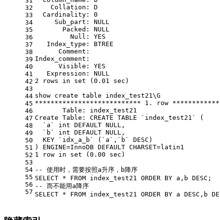
31
Collation
: D
32
Cardinality
: 
0
33
     Sub_part: 
NULL
34
       Packed: 
NULL
35
Null
: YES
36
   Index_type: BTREE
37
      Comment:
38
Index_comment:
39
      Visible: YES
40
   Expression: 
NULL
41
2
rows
in
set
 (
0.01
 sec)
42
43
show
create
table
 index_test21\G
44
*
*
*
*
*
*
*
*
*
*
*
*
*
*
*
*
*
*
*
*
*
*
*
*
*
*
*
1.
row
*
*
*
*
*
*
*
*
*
*
*
*
45
Table
: index_test21
46
Create
Table
: 
CREATE
TABLE
 `index_test21` (
47
  `a` 
int
DEFAULT
NULL
,
48
  `b` 
int
DEFAULT
NULL
,
49
  KEY `idx_a_b` (`a`,`b` 
DESC
)
50
) ENGINE
=
InnoDB 
DEFAULT
 CHARSET
=
latin1
51
1
row
in
set
 (
0.00
 sec)
52
53
54
-- 使用时，需要按照a升序，b降序
55
SELECT
*
FROM
 index_test21 
ORDER
BY
 a,b 
DESC
;
56
-- 而不能用a降序
57
SELECT
*
FROM
 index_test21 
ORDER
BY
 a 
DESC
,b 
DE