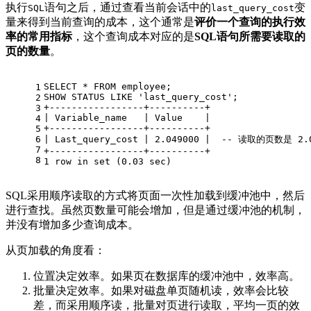
执行
语句之后，通过查看当前会话中的
变
SQL
last_query_cost
量来得到当前查询的成本，这个通常是
评价一个查询的执行效
率的常用指标
，这个查询成本对应的是
SQL语句所需要读取的
页的数量
。
SELECT
*
FROM
 employee;
1
SHOW
 STATUS 
LIKE
'last_query_cost'
;
2
+
-----------------+----------+
3
|
 Variable_name   
|
Value
|
4
+
-----------------+----------+
5
6
|
 Last_query_cost 
|
2.049000
|
-- 读取的页数是 2.
7
+
-----------------+----------+
8
1
row
in
set
 (
0.03
 sec)
SQL采用顺序读取的方式将页面一次性加载到缓冲池中，然后
进行查找。虽然页数量可能会增加，但是通过缓冲池的机制，
并没有增加多少查询成本。
从页加载的角度看：
位置决定效率。如果页在数据库的缓冲池中，效率高。
批量决定效率。如果对磁盘单页随机读，效率会比较
差，而采用顺序读，批量对页进行读取，平均一页的效