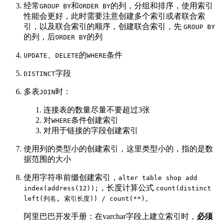
经常
和
的列，分组和排序，使用索引
GROUP BY
ORDER BY
性能会更好，此时需要注意创建多个索引或者联合索
引，以及联合索引的顺序，创建联合索引，先
GROUP BY
的列，后
的列
ORDER BY
、
的
条件
UPDATE
DELETE
WHERE
字段
DISTINCT
多表
时：
JOIN
连接表的数量尽量不要超过3张
对
条件创建索引
WHERE
对用于链接的字段创建索引
使用列的类型小的创建索引，这里类型小的，指的是数
据范围的大小
使用字符串前缀创建索引，
alter table shop add
，长度计算公式
index(address(12));
count(distinct
。
left(列名, 索引长度)) / count(**)
阿里巴巴开发手册：在varchar字段上建立索引时，
必须