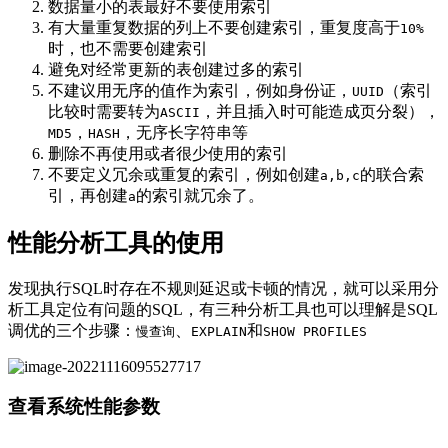
数据量小的表最好不要使用索引
有大量重复数据的列上不要创建索引，重复度高于
10%
时，也不需要创建索引
避免对经常更新的表创建过多的索引
不建议用无序的值作为索引，例如身份证，
（索引
UUID
比较时需要转为
，并且插入时可能造成页分裂），
ASCII
，
，无序长字符串等
MD5
HASH
删除不再使用或者很少使用的索引
不要定义冗余或重复的索引，例如创建
的联合索
a,b,c
引，再创建
的索引就冗余了。
a
性能分析工具的使用
发现执行SQL时存在不规则延迟或卡顿的情况，就可以采用分
析工具定位有问题的SQL，有三种分析工具也可以理解是SQL
调优的三个步骤：
、
和
慢查询
EXPLAIN
SHOW PROFILES
查看系统性能参数