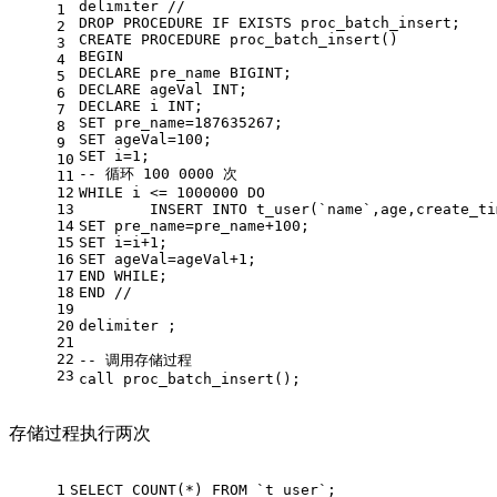
delimiter 
/
/
1
DROP
PROCEDURE
 IF 
EXISTS
 proc_batch_insert;
2
CREATE
PROCEDURE
 proc_batch_insert()
3
BEGIN
4
DECLARE
 pre_name 
BIGINT
;
5
DECLARE
 ageVal 
INT
;
6
DECLARE
 i 
INT
;
7
SET
 pre_name
=
187635267
;
8
SET
 ageVal
=
100
;
9
SET
 i
=
1
;
10
-- 循环 100 0000 次
11
12
WHILE i 
<=
1000000
 DO
13
INSERT
INTO
 t_user(`name`,age,create_ti
14
SET
 pre_name
=
pre_name
+
100
;
15
SET
 i
=
i
+
1
;
16
SET
 ageVal
=
ageVal
+
1
;
17
END
 WHILE;
18
END
/
/
19
20
delimiter ;
21
22
-- 调用存储过程
23
call
 proc_batch_insert();
存储过程执行两次
1
SELECT
COUNT
(
*
) 
FROM
 `t_user`;