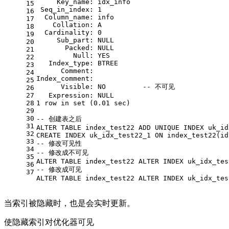
     Key_name: idx_info
15
 Seq_in_index: 
1
16
  Column_name: info
17
Collation
: A
18
Cardinality
: 
0
19
     Sub_part: 
NULL
20
       Packed: 
NULL
21
Null
: YES
22
   Index_type: BTREE
23
      Comment:
24
Index_comment:
25
      Visible: 
NO
-- 不可见
26
27
   Expression: 
NULL
28
1
row
in
set
 (
0.01
 sec)
29
30
-- 创建表之后
31
ALTER
TABLE
 index_test22 
ADD
UNIQUE
 INDEX uk_id
32
CREATE
 INDEX uk_idx_test22_1 
ON
 index_test22(id
33
-- 修改可见性
34
-- 修改成不可见
35
ALTER
TABLE
 index_test22 
ALTER
 INDEX uk_idx_tes
36
-- 修改成可见
37
ALTER
TABLE
 index_test22 
ALTER
 INDEX uk_idx_tes
当索引被隐藏时，也是会实时更新。
使隐藏索引对优化器可见