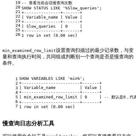
19
-- 查看当前会话慢查询次数
20
SHOW
 STATUS 
LIKE
'%Slow_queries'
;
21
+
---------------+-------+
22
|
 Variable_name 
|
Value
|
23
+
---------------+-------+
24
|
 Slow_queries  
|
0
|
25
+
---------------+-------+
26
1
row
in
set
 (
0.00
 sec)
设置查询扫描过的最少记录数，与变
min_examined_row_limit
量和查询执行时间，共同组成判断别一个查询是否是慢查询的
条件。
SHOW
 VARIABLES 
LIKE
'min%'
;
1
+
------------------------+-------+
2
|
 Variable_name          
|
Value
|
3
+
------------------------+-------+
4
5
|
 min_examined_row_limit 
|
0
|
-- 默认是0，
6
+
------------------------+-------+
7
1
row
in
set
 (
0.00
 sec)
慢查询日志分析工具