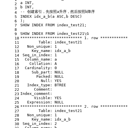
a 
INT
,
2
b 
INT
,
3
-- 创建索引，先按照a升序，然后按照b降序 
4
INDEX idx_a_b(a 
ASC
,b 
DESC
)
5
);
6
SHOW
 INDEX 
FROM
 index_test21;
7
8
SHOW
 INDEX 
FROM
 index_test21\G
9
*
*
*
*
*
*
*
*
*
*
*
*
*
*
*
*
*
*
*
*
*
*
*
*
*
*
*
1.
row
*
*
*
*
*
*
*
*
*
*
*
*
10
Table
: index_test21
11
   Non_unique: 
1
12
     Key_name: idx_a_b
13
 Seq_in_index: 
1
14
  Column_name: a
15
Collation
: A
16
Cardinality
: 
0
17
     Sub_part: 
NULL
18
       Packed: 
NULL
19
Null
: YES
20
   Index_type: BTREE
21
      Comment:
22
Index_comment:
23
      Visible: YES
24
   Expression: 
NULL
25
*
*
*
*
*
*
*
*
*
*
*
*
*
*
*
*
*
*
*
*
*
*
*
*
*
*
*
2.
row
*
*
*
*
*
*
*
*
*
*
*
*
26
Table
: index_test21
27
   Non_unique: 
1
28
     Key_name: idx_a_b
29
 Seq_in_index: 
2
30
  Column_name: b