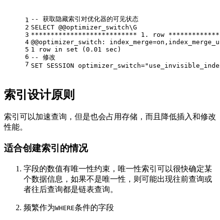
-- 获取隐藏索引对优化器的可见状态
1
2
SELECT
 @
@optimizer_switch
\G
3
*
*
*
*
*
*
*
*
*
*
*
*
*
*
*
*
*
*
*
*
*
*
*
*
*
*
*
1.
row
*
*
*
*
*
*
*
*
*
*
*
*
*
4
@
@optimizer_switch
: index_merge
=
on
,index_merge_u
5
1
row
in
set
 (
0.01
 sec)
6
-- 修改
7
SET
 SESSION optimizer_switch
=
"use_invisible_inde
索引设计原则
索引可以加速查询，但是也会占用存储，而且降低插入和修改
性能。
适合创建索引的情况
字段的数值有唯一性约束，唯一性索引可以很快确定某
个数据信息，如果不是唯一性，则可能出现往前查询或
者往后查询都是链表查询。
频繁作为
条件的字段
WHERE