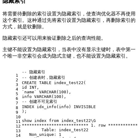
隐藏索引
将需要待删除的索引设置为隐藏索引，使查询优化器不再使用
这个索引。这种通过先将索引设置为隐藏索引，再删除索引的
方式，就是软删除。
隐藏索引还可以用来验证删除之后的查询性能。
主键不能设置为隐藏索引，当表中没有显示主键时，表中第一
个唯一非空索引会成为隐式主键，也不能设置为隐藏索引。
-- 隐藏索引
1
-- 创建表时，隐藏索引
2
CREATE
TABLE
 index_test22(
3
id 
INT
,
4
`name` 
VARCHAR
(
100
),
5
info 
VARCHAR
(
100
),
6
-- 创建不可见索引
7
INDEX idx_info(info) INVISIBLE
8
);
9
10
show
 index 
from
 index_test22\G
11
*
*
*
*
*
*
*
*
*
*
*
*
*
*
*
*
*
*
*
*
*
*
*
*
*
*
*
1.
row
*
*
*
*
*
*
*
*
*
*
*
*
12
Table
: index_test22
13
   Non_unique: 
1
14