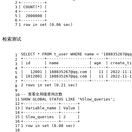
2
+
----------+
3
|
COUNT
(
*
) 
|
4
+
----------+
5
|
2000000
|
6
+
----------+
7
1
row
in
set
 (
0.06
 sec)
检索测试
SELECT
*
FROM
 t_user 
WHERE
 name 
=
'188835267@qq
1
+
---------+------------------+------+----------
2
|
 id      
|
 name             
|
 age  
|
 create_ti
3
+
---------+------------------+------+----------
4
|
12001
|
188835267
@qq
.com 
|
11
|
2022
-11
-1
5
|
1012001
|
188835267
@qq
.com 
|
11
|
2022
-11
-1
6
+
---------+------------------+------+----------
7
2
rows
in
set
 (
0.21
 sec)
8
9
-- 查看全局慢查询次数
10
11
SHOW
GLOBAL
 STATUS 
LIKE
'%Slow_queries'
;
12
+
---------------+-------+
13
|
 Variable_name 
|
Value
|
14
+
---------------+-------+
15
|
 Slow_queries  
|
2
|
16
+
---------------+-------+
17
1
row
in
set
 (
0.00
 sec)
18