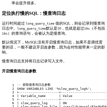
率会提升很多。
定位执行慢的SQL：慢查询日志
运行时间超过
值的SQL，则会记录到慢查询
long_query_time
日志中。
默认是10，也就是超过
（不包括
long_query_time
10s
）的查询语句，会被认为是慢查询。
10s
默认情况下，MySQL没有开启慢查询日志，如果不是调优需
要的话，一般不建议开启改参数，因为会对性能带来一定的影
响。
慢查询日志支持将日志记录写入文件。
开启慢查询日志参数
-- 获取慢查询日志参数
1
2
SHOW
 VARIABLES 
LIKE
'%slow_query_log%'
;
3
+
---------------------+------------------------
4
|
 Variable_name       
|
Value
5
+
---------------------+------------------------
6
|
 slow_query_log      
|
ON
7
|
 slow_query_log_file 
|
/
var
/
lib
/
mysql
/
87e36
d56