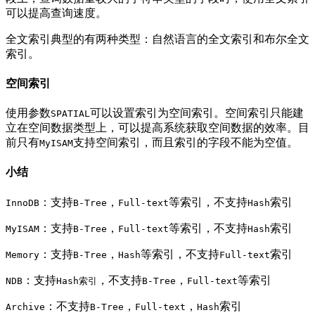
可以提高查询速度。
全文索引典型的有两种类型：自然语言的全文索引和布尔全文
索引。
空间索引
使用参数
可以设置索引为空间索引。空间索引只能建
SPATIAL
立在空间数据类型上，可以提高系统获取空间数据的效率。目
前只有
支持空间索引，而且索引的字段不能为空值。
MyISAM
小结
：支持
，
等索引，不支持
索引
InnoDB
B-Tree
Full-text
Hash
：支持
，
等索引，不支持
索引
MyISAM
B-Tree
Full-text
Hash
：支持
，
等索引，不支持
索引
Memory
B-Tree
Hash
Full-text
：支持
，不支持
，
等索引
NDB
Hash索引
B-Tree
Full-text
：不支持
，
，
索引
Archive
B-Tree
Full-text
Hash