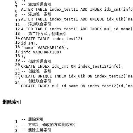
6
-- 添加普通索引
7
ALTER
TABLE
 index_test11 
ADD
 INDEX idx_cmt(info
8
-- 添加唯一索引
9
ALTER
TABLE
 index_test11 
ADD
UNIQUE
 idx_uik(`na
10
-- 添加联合索引
11
12
ALTER
TABLE
 index_test11 
ADD
 INDEX mul_id_name(
13
-- 第二种方式，创建索引
14
CREATE
TABLE
 index_test12(
15
id 
INT
,
16
`name` 
VARCHAR
(
100
),
17
info 
VARCHAR
(
100
)
18
);
19
-- 创建普通索引
20
CREATE
 INDEX idx_cmt 
ON
 index_test12(info);
21
-- 创建唯一索引
22
CREATE
UNIQUE
 INDEX idx_uik 
ON
 index_test12(`na
23
-- 创建联合索引
24
CREATE
 INDEX mul_id_name 
ON
 index_test12(id,`na
删除索引
-- 删除索引
1
-- 方式1、修改的方式删除索引 
2
-- 删除主键索引
3