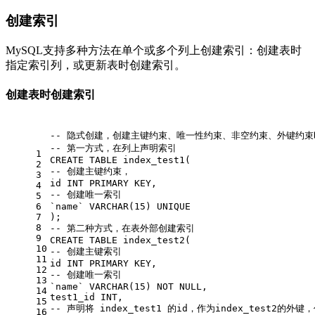
创建索引
MySQL支持多种方法在单个或多个列上创建索引：创建表时
指定索引列，或更新表时创建索引。
创建表时创建索引
-- 隐式创建，创建主键约束、唯一性约束、非空约束、外键约
-- 第一方式，在列上声明索引
1
CREATE
TABLE
 index_test1(
2
-- 创建主键约束，
3
id 
INT
PRIMARY
 KEY,
4
-- 创建唯一索引
5
6
`name` 
VARCHAR
(
15
) 
UNIQUE
7
);
8
-- 第二种方式，在表外部创建索引
9
CREATE
TABLE
 index_test2(
10
-- 创建主键索引
11
id 
INT
PRIMARY
 KEY,
12
-- 创建唯一索引
13
`name` 
VARCHAR
(
15
) 
NOT
NULL
,
14
test1_id 
INT
,
15
-- 声明将 index_test1 的id，作为index_test2的外键
16