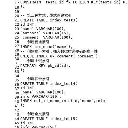
CONSTRAINT
 test1_id_fk 
FOREIGN
 KEY(test1_id) 
RE
17
);
18
19
-- 第二种方式，显式创建索引
20
21
CREATE
TABLE
 index_test3(
22
id 
INT
,
23
`name` 
VARCHAR
(
100
),
24
`authors` 
VARCHAR
(
15
),
25
`comment` 
VARCHAR
(
100
),
26
-- 创建普通索引
27
INDEX idx_name(`name`),
28
-- 创建唯一索引，插入数据时需要确保唯一性
29
UNIQUE
 INDEX uk_comment(`comment`),
30
-- 创建主键索引
31
PRIMARY
 KEY pk_id(id),
32
);
33
34
-- 创建联合索引
35
CREATE
TABLE
 index_test4(
36
id 
INT
,
37
`name` 
VARCHAR
(
100
),
38
info 
VARCHAR
(
100
),
39
INDEX mul_id_name_info(id,`name`,info)
40
);
41
42
-- 创建全文索引
43
44
CREATE
TABLE
 index_test5(
45
id 
INT
,
46
info 
VARCHAR
(
50
),