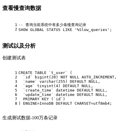
查看慢查询数据
1
-- 查询当前系统中有多少条慢查询记录
2
SHOW
GLOBAL
 STATUS 
LIKE
'%Slow_queries'
;
测试以及分析
创建测试表
1
CREATE
TABLE
 `t_user` (
2
  `id` 
bigint
(
20
) 
NOT
NULL
 AUTO_INCREMENT,
3
  `name` 
varchar
(
255
) 
DEFAULT
NULL
,
4
  `age` tinyint(
4
) 
DEFAULT
NULL
,
5
  `create_time` datetime 
DEFAULT
NULL
,
6
  `update_time` datetime 
DEFAULT
NULL
,
7
PRIMARY
 KEY (`id`)
8
) ENGINE
=
InnoDB 
DEFAULT
 CHARSET
=
utf8mb4;
生成测试数据-100万条记录