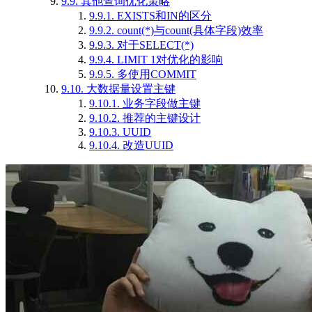
9.9.
其他查询优化策略
9.9.1.
EXISTS和IN的区分
9.9.2.
count(*)与count(具体字段)效率
9.9.3.
对于SELECT(*)
9.9.4.
LIMIT 1对优化的影响
9.9.5.
多使用COMMIT
9.10.
大数据量设置主键
9.10.1.
业务字段做主键
9.10.2.
推荐的主键设计
9.10.3.
UUID
9.10.4.
改造UUID