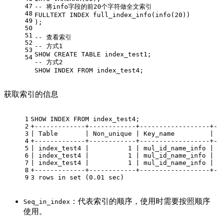
47
-- 将info字段的前20个字符做全文索引 
48
FULLTEXT INDEX full_index_info(info(
20
))
49
);
50
51
-- 查看索引
52
-- 方式1 
53
SHOW
CREATE
TABLE
 index_test1;
54
-- 方式2 
SHOW
 INDEX 
FROM
 index_test4;
获取索引的信息
1
SHOW
 INDEX 
FROM
 index_test4;
2
+
-------------+------------+------------------+-
3
|
Table
|
 Non_unique 
|
 Key_name         
|
 
4
+
-------------+------------+------------------+-
5
|
 index_test4 
|
1
|
 mul_id_name_info 
|
6
|
 index_test4 
|
1
|
 mul_id_name_info 
|
7
|
 index_test4 
|
1
|
 mul_id_name_info 
|
8
+
-------------+------------+------------------+-
9
3
rows
in
set
 (
0.01
 sec)
：代表索引的顺序，使用时需要按照顺序
Seq_in_index
使用。