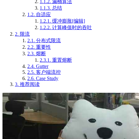
1.1.2.
漏桶算法
1.1.3.
总结
1.2.
自适应
1.2.1.
缓冲膨胀[编辑]
1.2.2.
计算峰值时的吞吐
2.
限流
2.1.
分布式限流
2.2.
重要性
2.3.
熔断
2.3.1.
重置熔断
2.4.
Gutter
2.5.
客户端流控
2.6.
Case Study
3.
推荐阅读