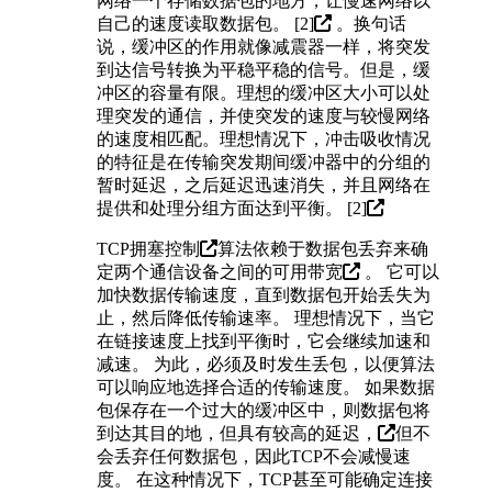
网络一个存储数据包的地方，让慢速网络以
自己的速度读取数据包。 [
2]
。换句话
说，缓冲区的作用就像减震器一样，将突发
到达信号转换为平稳平稳的信号。但是，缓
冲区的容量有限。理想的缓冲区大小可以处
理突发的通信，并使突发的速度与较慢网络
的速度相匹配。理想情况下，冲击吸收情况
的特征是在传输突发期间缓冲器中的分组的
暂时延迟，之后延迟迅速消失，并且网络在
提供和处理分组方面达到平衡。 [
2]
TCP拥塞控制
算法依赖于数据包丢弃来确
定两个通信设备之间的可用
带宽
。 它可以
加快数据传输速度，直到数据包开始丢失为
止，然后降低传输速率。 理想情况下，当它
在链接速度上找到平衡时，它会继续加速和
减速。 为此，必须及时发生丢包，以便算法
可以响应地选择合适的传输速度。 如果数据
包保存在一个过大的缓冲区中，则数据包将
到达其目的地，但具有较高的
延迟，
但不
会丢弃任何数据包，因此TCP不会减慢速
度。 在这种情况下，TCP甚至可能确定连接