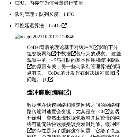
CPU、内存作为信号量进行节流
队列管理：队列长度、LIFO
可控延迟算法：
CoDel
CoDel背后的理论基于对
缓冲区
影响下
分
组交换网络
中
数据
包行为的观察。 这些
观察中的一些与排队的基本性质和
缓冲膨胀
的原因有关，另一些与队列管理算法的弱
点有关。 CoDel的开发旨在解决
缓冲膨胀
问题。 [
1]
缓冲膨胀[
编辑
]
数据包在快速网络和慢速网络之间的网络链
路传输时速度会变慢，尤其是在
TCP
会话
开始时，突然出现数据包激增并且较慢的网
络可能无法快速接受该突发时足够。
缓冲区
的存在是为了缓解这个问题，它给了快速