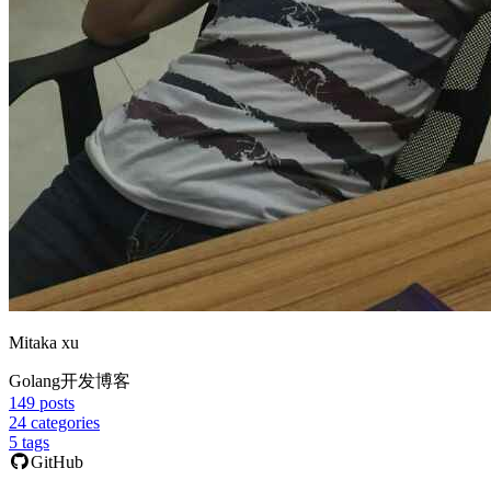
Mitaka xu
Golang开发博客
149
posts
24
categories
5
tags
GitHub