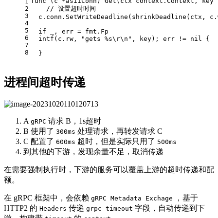
func
(c *asiiConn)
 Get(ctx context.Context, key 
1
2
// 设置超时时间
3
  c.conn.SetWriteDeadline(shrinkDeadline(ctx, c.
4
5
if
 _, err = fmt.Fp
6
  intf(c.rw, 
"gets %s\r\n"
, key); err != 
nil
 {
7
8
  }
进程间超时传递
A
请求 B，1s超时
gRPC
B 使用了
处理请求，再转发请求 C
300ms
C 配置了
超时，但是实际只用了
600ms
500ms
到其他的下游，发现余量不足，取消传递
在需要强制执行时，下游的服务可以覆盖上游的超时传递和配
额。
在 gRPC 框架中，会依赖
，基于
gRPC Metadata Exchage
HTTP2 的
传递
字段，自动传递到下
Headers
grpc-timeout