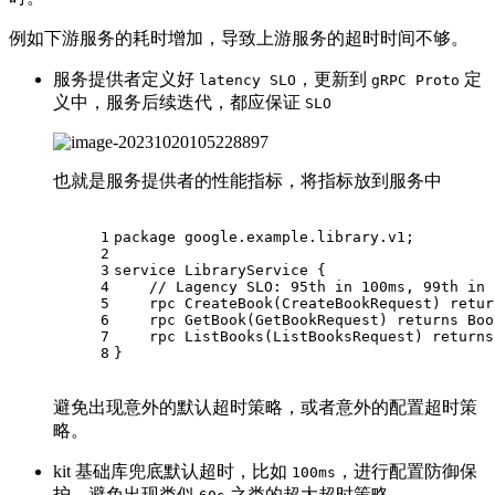
例如下游服务的耗时增加，导致上游服务的超时时间不够。
服务提供者定义好
，更新到
定
latency SLO
gRPC Proto
义中，服务后续迭代，都应保证
SLO
也就是服务提供者的性能指标，将指标放到服务中
1
package
 google.example.library.v1;
2
3
service 
LibraryService
 {
4
// Lagency SLO: 95th in 100ms, 99th in 
5
rpc
 CreateBook(CreateBookRequest) 
retur
6
rpc
 GetBook(GetBookRequest) 
returns
 Boo
7
rpc
 ListBooks(ListBooksRequest) 
returns
8
}
避免出现意外的默认超时策略，或者意外的配置超时策
略。
kit 基础库兜底默认超时，比如
，进行配置防御保
100ms
护，避免出现类似
之类的超大超时策略。