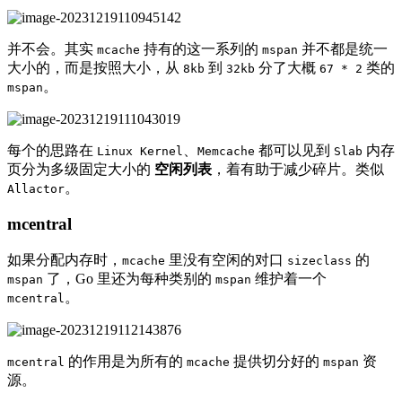
并不会。其实
持有的这一系列的
并不都是统一
mcache
mspan
大小的，而是按照大小，从
到
分了大概
类的
8kb
32kb
67 * 2
。
mspan
每个的思路在
、
都可以见到
内存
Linux Kernel
Memcache
Slab
页分为多级固定大小的
空闲列表
，着有助于减少碎片。类似
。
Allactor
mcentral
如果分配内存时，
里没有空闲的对口
的
mcache
sizeclass
了，Go 里还为每种类别的
维护着一个
mspan
mspan
。
mcentral
的作用是为所有的
提供切分好的
资
mcentral
mcache
mspan
源。