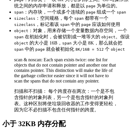
统之间的内存申请和释放，都是以
为单位的。
page
：内存块，一个或多个连续的
组成一个
span
page
span
：空间规格，每个
都带有一个
sizeclass
span
，标记着该
中的
应该如何使用
sizeclass
span
page
：对象，用来存储一个变量数据内存空间，一个
object
在初始化时，会被切割成一堆等大的
。假设
span
object
的大小是 16B，
大小是 8K，那么就会把
object
span
中的
就会被初始化
个
span
page
8K/16B = 512
object
scan & noscan: Each span exists twice: one list for
objects that do not contain pointer and another one that
contains pointer. This distinction will make the life of
the garbage collector easier since it will not have to
scan the spans that do not contain any pointer.
扫描和不扫描： 每个跨度存在两次：一个是不包
含指针的对象列表，另一个是包含指针的对象列
表。这种区别将使垃圾回收器的工作变得更轻松，
因为它不必扫描不包含任何指针的跨度。
小于 32KB 内存分配