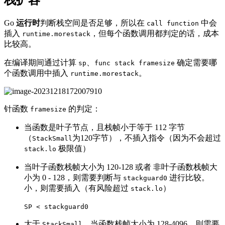
栈扩容
Go
运行时
判断栈空间是否足够，所以在
中会
call function
插入
，但每个函数调用都判定的话，成本
runtime.morestack
比较高。
在编译期间通过计算
、
确定需要哪
sp
func stack framesize
个函数调用中插入
。
runtime.morestack
针函数
的判定：
framesize
当函数是叶子节点，且栈帧小于等于 112 字节
（
为120字节），不插入指令（因为不会超过
StackSmall
极限值）
stack.lo
当叶子函数栈帧大小为 120-128 或者 非叶子函数栈帧大
小为 0 - 128，则需要判断与
进行比较。
stackguard0
小，则需要插入（有风险超过
）
stack.lo
SP < stackguard0
大于
，当函数栈帧大小为 128-4096，则需要
StackSmall