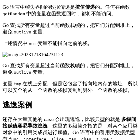
Go 语言中帧边界间的数据传递是
按值传递
的。任何在函数
中的变量在函数返回时，都将不能访问。
getRandom
Go 查找所有变量超过当前函数栈帧的，把它们分配到堆上，
避免
变量。
outlive
上述情况中
变量不能指向之前的栈。
num
Go 查找所有变量超过当前函数栈帧的，把它们分配到堆上，
避免
变量。
outlive
变量
在栈上分配，但是它包含了指向堆内存的地址，所以
tmp
可以安全的从一个函数的栈帧复制到另外一个函数的栈帧。
逃逸案例
还存在大量其他的
会出现逃逸，比较典型的就是
多级间
case
接赋值容易导致逃逸
，这里的多级简介指的是，对某个应用类
对象中的引用类成员进行赋值。Go 语言中的引用类数据类型
有
，
，
，
，
，
：
func
interface
slice
map
chan
*Type