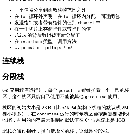
一个值被分享到函数栈帧范围之外
在
循环外声明，在
循环内分配，同理闭包
for
for
发送指针或者带有指针的值到
中
channel
在一个切片上存储指针或带指针的值
的背后数组被重新分配了
slice
在
类型上调用方法
interface
…
go bulid -gcflags '-m'
连续栈
分段栈
Go 应用程序运行时，每个
都维护着一个自己的栈
goroutine
区，这个栈区只能自己使用不能被其他
使用。
goroutine
栈区的初始大小是 2KB（比
架构下线程的默认栈 2M
x86_64
要小很多），在
运行的时候栈区会按照需要增长和
goroutine
收缩，占用的内存最大限制的默认值在 64 位系统上是 1GB。
老栈会通过指针，指向新增长的栈，这就是分段栈。