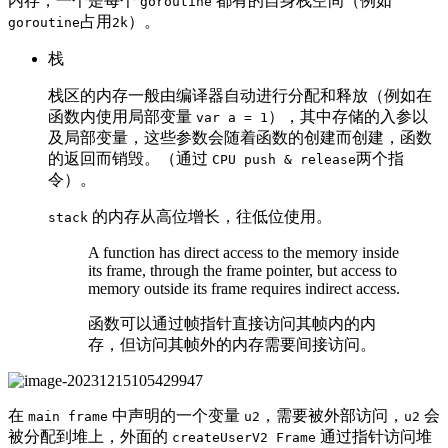
内存，一个是每个
都有的自身栈空间（例如
goroutine
占用
）。
goroutine
2k
栈
栈区的内存一般由编译器自动进行分配和释放（例如在
函数内使用局部变量
），其中存储的入参以
var a = 1
及局部变量，这些参数会随着函数的创建而创建，函数
的返回而销毁。（通过
两个指
CPU push & release
令）。
的内存从高位增长，往低位使用。
stack
A function has direct access to the memory inside
its frame, through the frame pointer, but access to
memory outside its frame requires indirect access.
函数可以通过帧指针直接访问其帧内的内
存，但访问其帧外的内存需要间接访问。
在
中声明的一个变量
，需要被外部访问，
会
main frame
u2
u2
被分配到堆上，外面的
通过指针访问堆
createUserV2 Frame