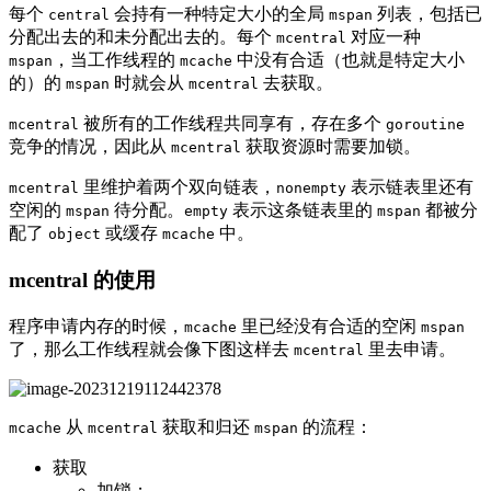
每个
会持有一种特定大小的全局
列表，包括已
central
mspan
分配出去的和未分配出去的。每个
对应一种
mcentral
，当工作线程的
中没有合适（也就是特定大小
mspan
mcache
的）的
时就会从
去获取。
mspan
mcentral
被所有的工作线程共同享有，存在多个
mcentral
goroutine
竞争的情况，因此从
获取资源时需要加锁。
mcentral
里维护着两个双向链表，
表示链表里还有
mcentral
nonempty
空闲的
待分配。
表示这条链表里的
都被分
mspan
empty
mspan
配了
或缓存
中。
object
mcache
mcentral 的使用
程序申请内存的时候，
里已经没有合适的空闲
mcache
mspan
了，那么工作线程就会像下图这样去
里去申请。
mcentral
从
获取和归还
的流程：
mcache
mcentral
mspan
获取
加锁；