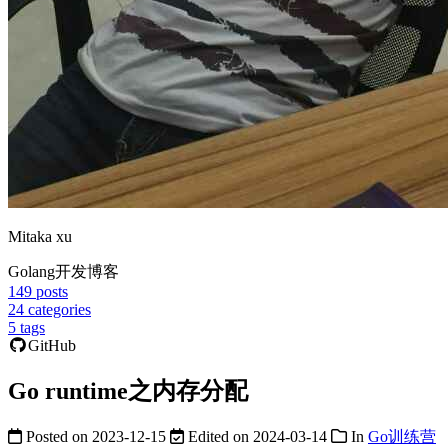
Mitaka xu
Golang开发博客
149
posts
24
categories
5
tags
GitHub
Go runtime之内存分配
Posted on
2023-12-15
Edited on
2024-03-14
In
Go训练营