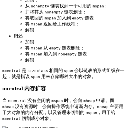
从
链表找到一个可用的
nonempty
mspan；
并将其从
链表删除；
nonempty
将取回的
加入到
链表；
mspan
empty
将
返回给工作线程；
mspan
解锁
归还
加锁
将
从
链表删除；
mspan
empty
将
加入到
链表
mspan
nonempty
解锁
是
相同的
会以链表的形式组织在一
mcentral
sizeclass
span
起，就是指该
用来存储哪种大小的对象。
span
mcentral 内存扩容
当
没有空闲的
时，会向
申请。而
mcentral
mspan
mheap
没有资源时，会向操作系统申请新内存。
主要用
mheap
mheap
于大对象的内存分配，以及管理未切割的
，用于给
mspan
切割成小对象。
mcentral