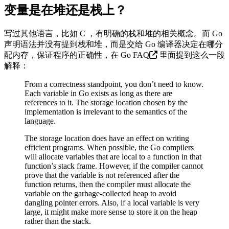
变量是在堆还是栈上？
写过其他语言，比如 C ，有明确的栈和堆的相关概念。而 Go
声明语法并没有提到栈和堆，而是交给 Go 编译器决定在哪分
配内存，保证程序的正确性，在
Go FAQ
里面提到这么一段
解释：
From a correctness standpoint, you don’t need to know.
Each variable in Go exists as long as there are
references to it. The storage location chosen by the
implementation is irrelevant to the semantics of the
language.
The storage location does have an effect on writing
efficient programs. When possible, the Go compilers
will allocate variables that are local to a function in that
function’s stack frame. However, if the compiler cannot
prove that the variable is not referenced after the
function returns, then the compiler must allocate the
variable on the garbage-collected heap to avoid
dangling pointer errors. Also, if a local variable is very
large, it might make more sense to store it on the heap
rather than the stack.