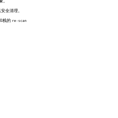
象。
以安全清理。
作和栈的
re-scan