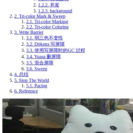
1.2.2.
并发
1.2.3.
background
2.
Tri-color Mark & Sweep
2.1.
Tri-color Marking
2.2.
Tri-color Coloring
3.
Write Barrier
3.1.
弱三色不变性
3.2.
Dijkstra 写屏障
3.3.
使用写屏障时的GC 过程
3.4.
Yuasa 删屏障
3.5.
混合屏障
3.6.
Sweep
4.
总结
5.
Stop The World
5.1.
Pacing
6.
Reference