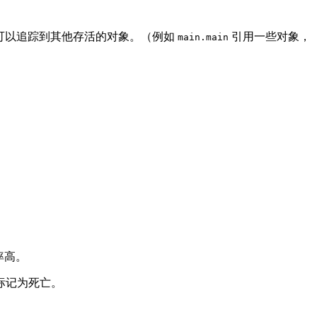
，可以追踪到其他存活的对象。（例如
引用一些对象，
main.main
率高。
标记为死亡。