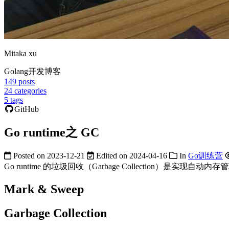
Mitaka xu
Golang开发博客
149
posts
24
categories
5
tags
GitHub
Go runtime之 GC
Posted on
2023-12-21
Edited on
2024-04-16
In
Go训练营
Go runtime 的垃圾回收（Garbage Collecti
Mark & Sweep
Garbage Collection